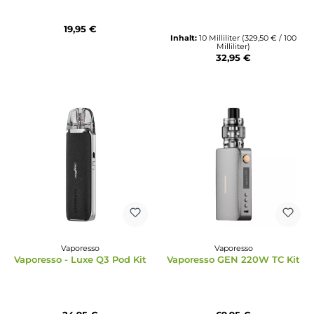
Vaporesso
Durchschnittliche Bewertun
Vaporesso - Eco Nano Plus
Vaporesso
Pod Kit
Vaporesso - Xros 5 Pod 
19,95 €
Inhalt:
10 Milliliter
(329,50 € /
Milliliter)
32,95 €