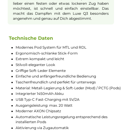
kannst. So hast Du Deine E-Zigarette immer
griffbereit, egal ob unterwegs oder zu Hause.
Lange Akkulaufzeit mit schnellem
Laden
Mit dem eingebauten 1450mAh Akku kannst Du lange
Dampfpausen genießen, ohne ständig nachladen zu
müssen. Wenn der Akku leer ist, kannst Du ihn ganz
einfach per USB Typ-C innerhalb kurzer Zeit wieder
aufladen. Schon nach 20 Minuten ist der Akku zu 80%
geladen und schnell wieder einsatzbereit.
Einfache Bedienung dank
Zugautomatik
Du musst keine Knöpfe drücken, ein Zug am
Mundstück startet sofort das Gerät. Der moderne
Chip sorgt dafür, dass die Leistung automatisch an
den eingesetzten Pod angepasst wird. So bekommst
Du jederzeit guten Geschmack und eine passende
Dampfmenge, ohne Einstellungen vorzunehmen.