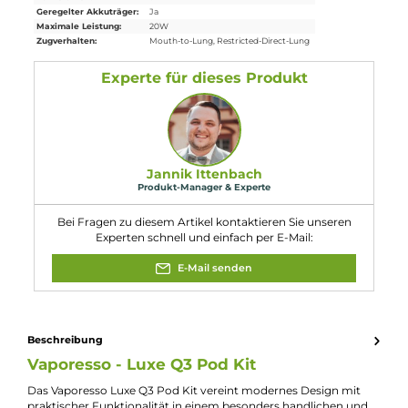
Abmessungen
Länge: 96.85mm
Breite: 26.0mm
Tiefe: 18.4mm
Gewicht: 66.2g
Füllvolumen: 3.0ml
Eigenschaften
Akkuform:
Interner Akku
Akkukapazität:
1450mAh
Bauform:
Pod-System
, Stick-Gerät
Display:
Kein Display
Eigenschaften:
Einsteigerfreundlich
Farbfamilie:
Braun
Füllvolumen:
3ml
Geregelter Akkuträger:
Ja
Maximale Leistung:
20W
Zugverhalten:
Mouth-to-Lung
, Restricted-Direct-Lung