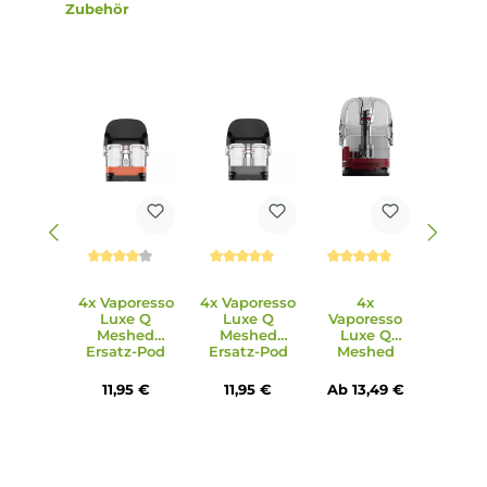
Integrierte Mesh Coil
Side-Fill mit Silikonverschluss
Ergonomisch geformtes Mundstück
Magnetisch sichere Pod-Fixierung
Ebenfalls kompatibel zu allen weiteren Pods der Vaporess
Luxe Q Familie (2.0 ml und 3.0 ml)
Lieferumfang
1x Vaporesso Luxe Q3 Pod Mod Akkuträger
1x Vaporesso Luxe Q Mesh Ersatz-Pod 0.6 Ohm(vorinstallier
1x Vaporesso Luxe Q Mesh Ersatz-Pod 0.8 Ohm
1x Bedienungsanleitung
1x Garantiekarte & Reminder-Card
Abmessungen
Länge: 96.85mm
Breite: 26.0mm
Tiefe: 18.4mm