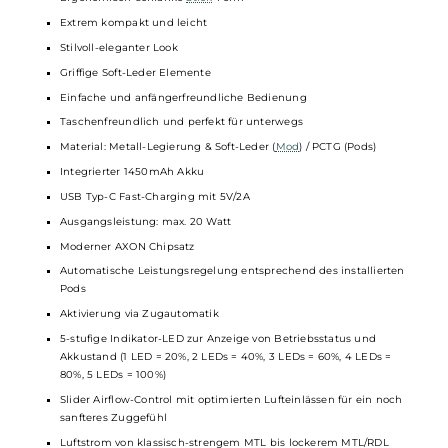
Über den seitlichen Schieberegler kannst Du den Luftstrom
nach Deinen Vorlieben anpassen. Ob Du lieber einen festen
oder etwas lockeren Zug haben möchtest, ist schnell und
einfach einstellbar. Das macht das Dampfen mit dem Luxe
Q3 besonders angenehm und genau auf Dich abgestimmt.
Technische Daten
Modernes Pod System für MTL und RDL
Ergonomisch-schlanke
Stick
-Form
Extrem kompakt und leicht
Stilvoll-eleganter Look
Griffige Soft-Leder Elemente
Einfache und anfängerfreundliche Bedienung
Taschenfreundlich und perfekt für unterwegs
Material: Metall-Legierung & Soft-Leder (
Mod
) / PCTG (Pods)
Integrierter 1450mAh Akku