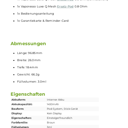
Lebensdauer
Transparentes Pod-Design aus PCTG
Integrierte Mesh
Coil
Side-Fill mit Silikonverschluss
Ergonomisch geformtes
Mundstück
Magnetisch sichere Pod-Fixierung
Ebenfalls kompatibel zu allen weiteren Pods der Vaporesso Luxe
Q Familie (2.0 ml und 3.0 ml)
Lieferumfang
1x Vaporesso Luxe Q3 Pod
Mod
Akkuträger
1x Vaporesso Luxe Q Mesh
Ersatz-Pod
0.6 Ohm(vorinstalliert)
1x Vaporesso Luxe Q Mesh
Ersatz-Pod
0.8 Ohm
1x Bedienungsanleitung
1x Garantiekarte & Reminder-Card