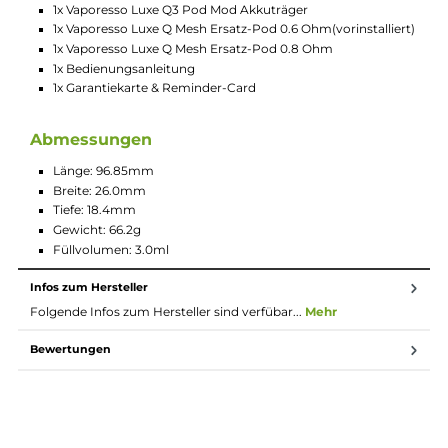
Integrierter 1450mAh Akku
USB Typ-C Fast-Charging mit 5V/2A
Ausgangsleistung: max. 20 Watt
Moderner AXON Chipsatz
Automatische Leistungsregelung entsprechend des
installierten Pods
Aktivierung via Zugautomatik
5-stufige Indikator-LED zur Anzeige von Betriebsstatus u
Akkustand (1 LED = 20%, 2 LEDs = 40%, 3 LEDs = 60%, 4 LE
= 80%, 5 LEDs = 100%)
Slider Airflow-Control mit optimierten Lufteinlässen für ei
noch sanfteres Zuggefühl
Luftstrom von klassisch-strengem MTL bis lockerem
MTL/RDL regelbar
0.6 Ohm und 0.8 Ohm Luxe Q Mesh Pod mit 3.0ml
Fassungsvermögen im Lieferumfang enthalten
Integrierte Mesh Coil mit spezieller CF 2.0 Cotton
Wattemischung
COREX SMOOTH Technologie für ein noch weicheres
Zuggefühl, noch intensiveren Geschmack und eine noch
längere Pod-Lebensdauer
Transparentes Pod-Design aus PCTG