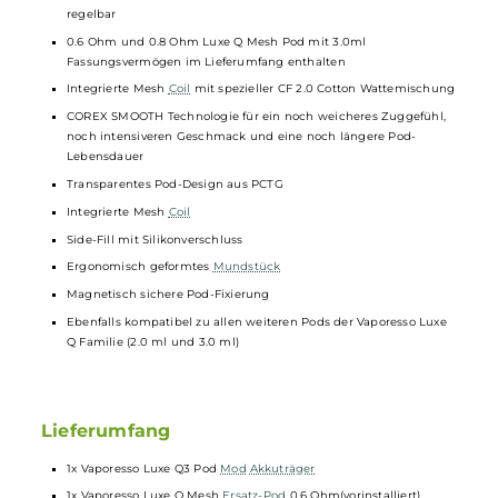
USB Typ-C Fast-Charging mit 5V/2A
Ausgangsleistung: max. 20 Watt
Moderner AXON Chipsatz
Automatische Leistungsregelung entsprechend des installierte
Pods
Aktivierung via Zugautomatik
5-stufige Indikator-LED zur Anzeige von Betriebsstatus und
Akkustand (1 LED = 20%, 2 LEDs = 40%, 3 LEDs = 60%, 4 LEDs =
80%, 5 LEDs = 100%)
Slider Airflow-Control mit optimierten Lufteinlässen für ein noch
sanfteres Zuggefühl
Luftstrom von klassisch-strengem MTL bis lockerem MTL/RDL
regelbar
0.6 Ohm und 0.8 Ohm Luxe Q Mesh Pod mit 3.0ml
Fassungsvermögen im Lieferumfang enthalten
Integrierte Mesh
Coil
mit spezieller CF 2.0 Cotton Wattemischu
COREX SMOOTH Technologie für ein noch weicheres Zuggefühl,
noch intensiveren Geschmack und eine noch längere Pod-