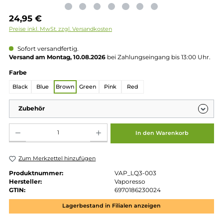
Regulärer Preis:
24,95 €
Preise inkl. MwSt. zzgl. Versandkosten
Sofort versandfertig.
Versand am Montag, 10.08.2026
bei Zahlungseingang bis 13:00 
auswählen
Farbe
Black
Blue
Brown
Green
Pink
Red
Zubehör
Produkt Anzahl: Gib den gewünschten Wert ein oder benutze die Schaltflächen um die 
In den Warenkorb
Zum Merkzettel hinzufügen
Produktnummer:
VAP_LQ3-003