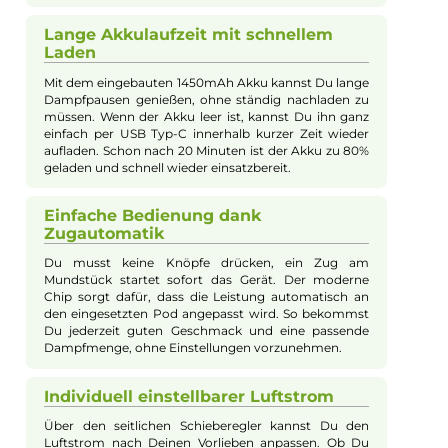
leichten Format. Der stabile Metall-Body wird durch elegante
Soft-Leder Oberflächen ergänzt, die das Gerät angenehm und
sicher in der Hand liegen lassen. Mit seinem integrierten
1450mAh Akku und schneller USB Typ-C Ladefunktion sorgt d
System für ausdauernde und flexible Dampfersessions. Dank 
AXON Chipsatzes passt es die Leistung automatisch optimal 
die eingesetzten Luxe Q Pods an und ermöglicht so stets
intensiven Geschmack und samtigen Dampf bei MTL und RDL
Zügen. Über den seitlichen Slider lässt sich der Luftstrom
individuell einstellen, während das LED-Display übersichtlich
über Akkustand und Betriebsstatus informiert. Im Lieferumfa
sind zwei hochwertige Mesh Pods enthalten, die mit der
innovativen COREX SMOOTH Technologie für ein besonders
angenehmes Zuggefühl und lange Lebensdauer sorgen. Das
Vaporesso Luxe Q3 Pod Kit ist der perfekte Begleiter für
Einsteiger und erfahrene Dampfer, die ein stilvolles, handliche
und leistungsstarkes System suchen.
Kompakt und ergonomisch gestaltet
Das Luxe Q3 Pod Kit von Vaporesso liegt dank seiner
schlanken Form und den weichen Leder Elementen
sehr angenehm in der Hand. Es ist klein und leicht,
sodass Du es bequem in der Tasche mitnehmen