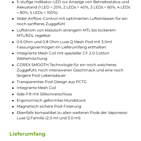
Individuell einstellbarer Luftstrom
Über den seitlichen Schieberegler kannst Du den
Luftstrom nach Deinen Vorlieben anpassen. Ob Du
lieber einen festen oder etwas lockeren Zug haben
möchtest, ist schnell und einfach einstellbar. Das
macht das Dampfen mit dem Luxe Q3 besonders
angenehm und genau auf Dich abgestimmt.
Technische Daten
Modernes Pod System für MTL und RDL
Ergonomisch-schlanke Stick-Form
Extrem kompakt und leicht
Stilvoll-eleganter Look
Griffige Soft-Leder Elemente
Einfache und anfängerfreundliche Bedienung
Taschenfreundlich und perfekt für unterwegs
Material: Metall-Legierung & Soft-Leder (Mod) / PCTG (Pod