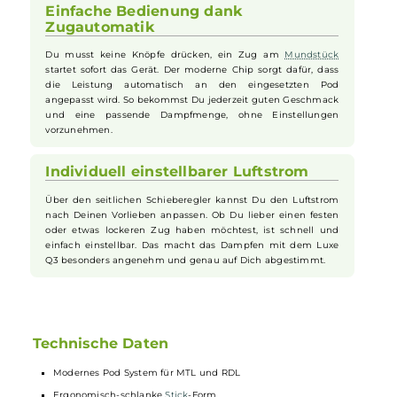
Lange Akkulaufzeit mit schnellem
Laden
Mit dem eingebauten 1450mAh Akku kannst Du lange
Dampfpausen genießen, ohne ständig nachladen zu müssen.
Wenn der Akku leer ist, kannst Du ihn ganz einfach per USB
Typ-C innerhalb kurzer Zeit wieder aufladen. Schon nach 20
Minuten ist der Akku zu 80% geladen und schnell wieder
einsatzbereit.
Einfache Bedienung dank
Zugautomatik
Du musst keine Knöpfe drücken, ein Zug am
Mundstück
startet sofort das Gerät. Der moderne Chip sorgt dafür, dass
die Leistung automatisch an den eingesetzten Pod
angepasst wird. So bekommst Du jederzeit guten Geschmack
und eine passende Dampfmenge, ohne Einstellungen
vorzunehmen.
Individuell einstellbarer Luftstrom