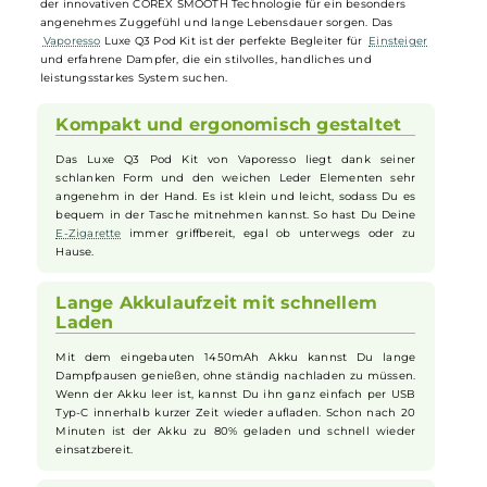
schneller USB Typ-C Ladefunktion sorgt das System für ausdauernd
und flexible Dampfersessions. Dank des AXON Chipsatzes passt es di
Leistung automatisch optimal an die eingesetzten Luxe Q
Pods
an
und ermöglicht so stets intensiven Geschmack und samtigen Damp
bei MTL und RDL Zügen. Über den seitlichen Slider lässt sich der
Luftstrom individuell einstellen, während das LED-Display
übersichtlich über Akkustand und Betriebsstatus informiert. Im
Lieferumfang sind zwei hochwertige Mesh
Pods
enthalten, die mit
der innovativen COREX SMOOTH Technologie für ein besonders
angenehmes Zuggefühl und lange Lebensdauer sorgen. Das
Vaporesso
Luxe Q3 Pod Kit ist der perfekte Begleiter für
Einsteiger
und erfahrene Dampfer, die ein stilvolles, handliches und
leistungsstarkes System suchen.
Kompakt und ergonomisch gestaltet
Das Luxe Q3 Pod Kit von Vaporesso liegt dank seiner
schlanken Form und den weichen Leder Elementen sehr
angenehm in der Hand. Es ist klein und leicht, sodass Du es
bequem in der Tasche mitnehmen kannst. So hast Du Deine
E-Zigarette
immer griffbereit, egal ob unterwegs oder zu
Hause.