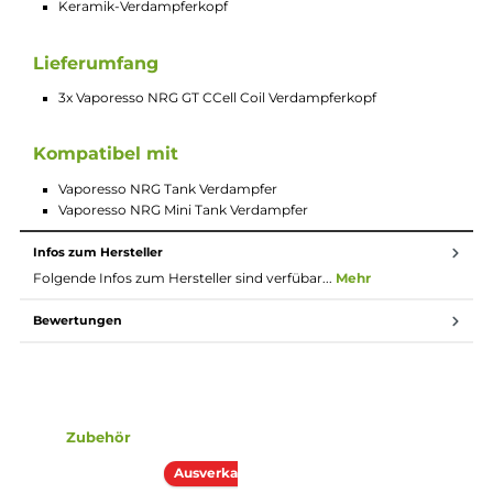
Der neue Vaporesso NRG GT CCELL Verdampferkopf mit 0.5
Ohm Widerstand sorgt für eine enorme Dampfentwicklung u
wurde von Vaporesso optimiert, um eine sehr gute
Geschmacksentfaltung im SUB OHM Betrieb zu gewährleisten
Der vom Hersteller empfohlene Leistungsbereich liegt bei 20 -
Watt.
Technische Daten
0.5 Ohm (20 - 35 Watt)
Ausgelegt auf den direkten Lungenzug (DL)
Keramik-Verdampferkopf
Lieferumfang
3x Vaporesso NRG GT CCell Coil Verdampferkopf
Kompatibel mit
Vaporesso NRG Tank Verdampfer