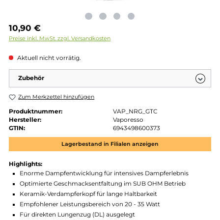
Regulärer Preis:
10,90 €
Preise inkl. MwSt. zzgl. Versandkosten
Aktuell nicht vorrätig.
Zubehör
Zum Merkzettel hinzufügen
Produktnummer:
VAP_NRG_GTC
Hersteller:
Vaporesso
GTIN:
6943498600373
Lagerbestand in Filialen anzeigen
Highlights:
Enorme Dampfentwicklung für intensives Dampferlebnis