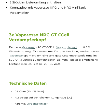
Optimierte Geschmacksentfaltung im SUB OHM Betrieb
Keramik-Verdampferkopf für lange Haltbarkeit
Empfohlener Leistungsbereich von 20 - 35 Watt
Für direkten Lungenzug (DL) ausgelegt
3 Stück im Lieferumfang enthalten
Kompatibel mit Vaporesso NRG und NRG Mini Tank
Verdampfern
3x Vaporesso NRG GT CCell
Verdampferkopf
Der neue
Vaporesso
NRG GT CCELL
Verdampferkopf
mit 0.5 Ohm
Widerstand sorgt für eine enorme Dampfentwicklung und wurde vo
Vaporesso
optimiert, um eine sehr gute Geschmacksentfaltung im
SUB OHM Betrieb zu gewährleisten. Der vom Hersteller empfohlene
Leistungsbereich liegt bei 20 - 35 Watt.