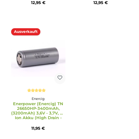
Enercig
Enercig
Enercig 21700 3050mAh
Enercig EC-26HD 2665
EC-2073HC 35A
3400mAh 3.7V, Li-Ion
Akku (High Drain - 30A
12,95 €
12,95 €
Ausverkauft
Durchschnittliche Bewertung von 5 von 5 Sternen