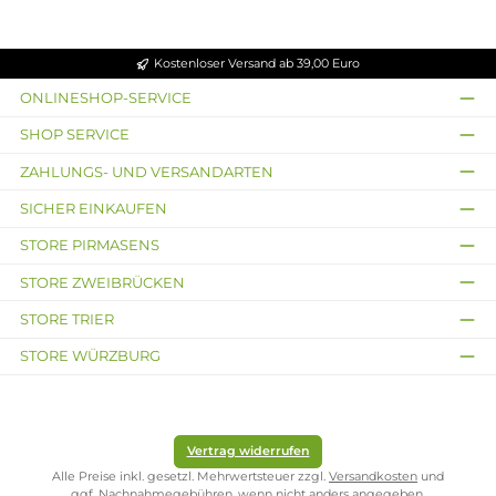
Enercig
Enerpower (Enercig) TN
26650HP-3400mAh,
(3200mAh) 3,6V - 3,7V, Li-
Ion Akku (High Drain -
30A)
11,95 €
Kostenloser Versand ab 39,00 Euro
ONLINESHOP-SERVICE
SHOP SERVICE
ZAHLUNGS- UND VERSANDARTEN
SICHER EINKAUFEN
STORE PIRMASENS
STORE ZWEIBRÜCKEN