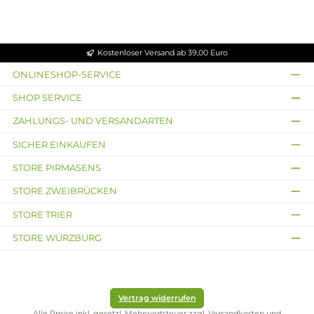
Watte Nachfüllpack
9,90 €
Kostenloser Versand ab 39,00 Euro
ONLINESHOP-SERVICE
SHOP SERVICE
ZAHLUNGS- UND VERSANDARTEN
SICHER EINKAUFEN
STORE PIRMASENS
STORE ZWEIBRÜCKEN
STORE TRIER