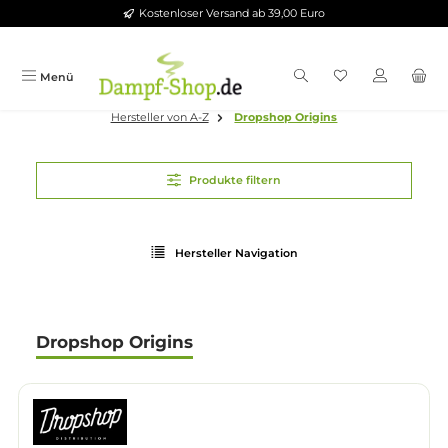
Kostenloser Versand ab 39,00 Euro
Zum Hauptinhalt springen
Menü
Hersteller von A-Z
Dropshop Origins
Produkte filtern
Hersteller Navigation
Dropshop Origins