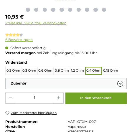
Regulärer Preis:
10,95 €
Preise inkl. MwSt. zzgl. Versandkosten
Durchschnittliche Bewertung von 4.33 von 5 Sternen
6 Bewertungen
Sofort versandfertig.
Versand morgen
bei Zahlungseingang bis 13:00 Uhr.
auswählen
Widerstand
0.2 Ohm
0.3 Ohm
0.6 Ohm
0.8 Ohm
1.2 Ohm
0.4 Ohm
0.15 Ohm
Zubehör
Produkt Anzahl: Gib den gewünschten Wert ein oder benutze die Schaltflächen um die 
In den Warenkorb