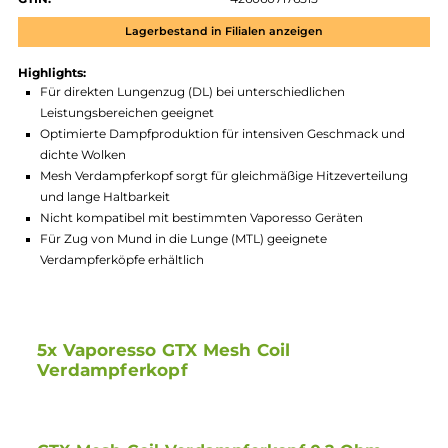
Zum Merkzettel hinzufügen
Produktnummer:
VAP_GTXM-007
Hersteller:
Vaporesso
GTIN:
4260607176515
Lagerbestand in Filialen anzeigen
Highlights:
Für direkten Lungenzug (DL) bei unterschiedlichen
Leistungsbereichen geeignet
Optimierte Dampfproduktion für intensiven Geschmack un
dichte Wolken
Mesh Verdampferkopf sorgt für gleichmäßige Hitzeverteilun
und lange Haltbarkeit
Nicht kompatibel mit bestimmten Vaporesso Geräten
Für Zug von Mund in die Lunge (MTL) geeignete
Verdampferköpfe erhältlich