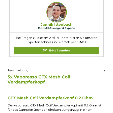
Ausgelegt auf den direkten Lungenzug (DL)
Mesh Verdampferkopf
Lieferumfang
5x Vaporesso GTX Mesh Coil Verdampferkopf (je nach Auswahl)
Eigenschaften
Kompatibilität:
Vaporesso Luxe XR MTL Ersatz-Pod Ohne Coil
Vaporesso Luxe XR Max Pod Kit E-Zigarette
Vaporesso Luxe XR RDL Ersatz-Pod Ohne Coil
Vaporesso Swag PX80 Ersatz-Pods ohne Coil
Widerstand:
0.4 Ohm
Experte für dieses Produkt