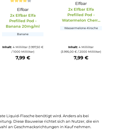
Ausverkauft
Ausverkauft
Elfbar
ternen
Durchschnittliche Bewertung von 4 von 5 
fa
Elfbar
2x Elfbar El
d -
Prefilled Po
2x Elfbar Elfa
y
Watermelon C
Prefilled Pod -
mg/ml
20mg/ml
Banana 20mg/ml
t süßen
Wassermelone-Ki
Banane
hlen
ter
Inhalt:
4 Milliliter
(1.997,50 €
Inhalt:
4 Millili