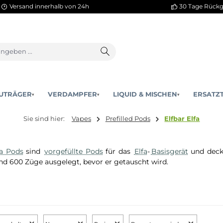
Versand innerhalb von 24h
AKKUTRÄGER
VERDAMPFER
LIQUID & MISCHEN
▾
▾
Sie sind hier:
Vapes
Prefilled Pods
Elfb
fbar
Elfa Pods
sind
vorgefüllte Pods
für das
Elfa
-
Basisge
t für rund 600 Züge ausgelegt, bevor er getauscht wird.