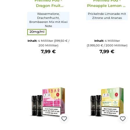
Elfbar
Elfbar
2x Elfbar Elfa
2x Elfbar El
Prefilled Pod -
Prefilled Po
Dragon Fruit
Pineapple Lem
Blackberry
20mg/ml
Wassermelone,
Prickelnde Limona
Drachenfrucht,
Zitrone und Ana
Brombeeren Mix mit Kiwi
Note
auswählen
Nikotingehalt
20mg/ml
Inhalt:
4 Milliliter
(399,50 € /
Inhalt:
4 Millili
200 Milliliter)
(3.995,00 € / 2000 Mil
7,99 €
7,99 €
Produkt Anzahl: Gib den gewünschten Wert ein oder benu
Produkt Anzahl: Gi