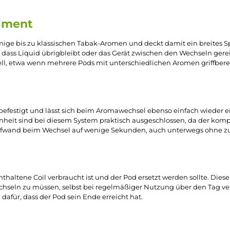
/ 1000 Milliliter)
(3.995,00 € / 2000 Mil
7,99 €
7,99 €
tze die Schaltflächen um die Anzahl zu erhöhen oder zu reduzieren.
b den gewünschten Wert ein oder benutze die Schaltflächen um die Anzahl
Produkt Anzahl: Gib den gewünschten Wert ein oder ben
a-System
sgerät
konzipiert und werden bereits vorgefüllt geliefert, soda
rd eingesetzt und ist unmittelbar einsatzbereit, ohne Wartezei
inigen des Tanks bevorzugen und dafür eine feste, vorab a
Sortiment
ber cremige bis zu klassischen Tabak-Aromen und deckt damit 
n, ohne dass Liquid übrigbleibt oder das Gerät zwischen den
 schnell, etwa wenn mehrere Pods mit unterschiedlichen Aro