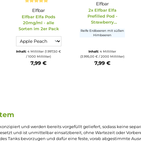
Ausverkauft
Elfbar
Durchschnittliche Bewertung von 5 von 5 S
fa
Elfbar
2x Elfbar El
 Ice
Prefilled Po
Elfbar Elfa Pods
n
Strawberr
20mg/ml - alle
Raspberry 20
Sorten im 2er Pack
frischer
Reife Erdbeeren mi
Himbeeren
auswä
Elfa Pods Geschmack
auswählen
halt
9,75 € /
Inhalt:
4 Milliliter
(1.997,50 €
Inhalt:
4 Millili