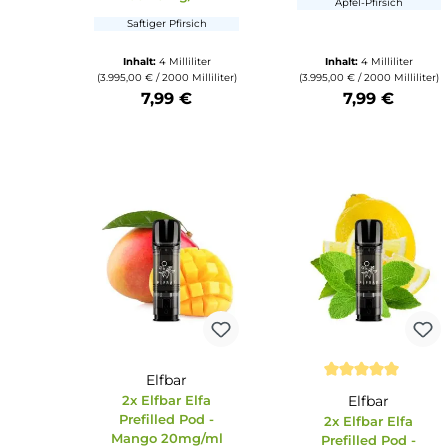
Elfbar
Durchschnittliche Bewertung von 5 von 5 S
Elfbar
2x Elfbar El
Prefilled Pod -
2x Elfbar Elfa
Peach 20mg
Prefilled Pod - Peach
Ice 20mg/ml
Apfel-Pfirsich
Saftiger Pfirsich
Inhalt:
4 Milliliter
Inhalt:
4 Millili
(3.995,00 € / 2000 Milliliter)
(3.995,00 € / 2000 Mil
7,99 €
7,99 €
Produkt Anzahl: Gib den gewünschten Wert ein oder benu
Produkt Anzahl: Gi