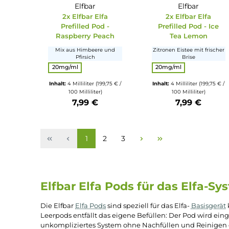
Elfbar
Elfbar
2x Elfbar Elfa
2x Elfbar El
Prefilled Pod -
Prefilled Pod -
Raspberry Peach
Tea Lemo
Mix aus Himbeere und
Zitronen Eistee mit 
Pfirsich
Brise
auswählen
Nikotingehalt
Nikotinge
20mg/ml
20mg/ml
Inhalt:
4 Milliliter
(199,75 € /
Inhalt:
4 Milliliter
(19