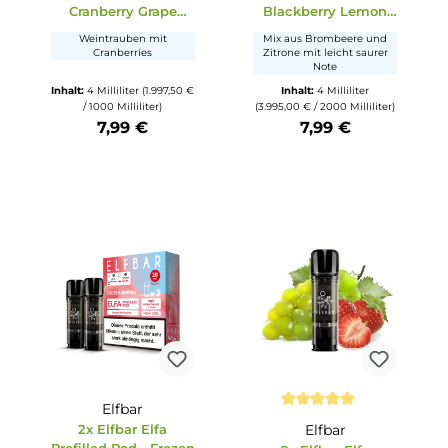
che Bewertung von 5 von 5 Sternen
Durchschnittliche Bewertung von 5 von 5 S
Durchschnittli
Elfbar
Elfbar
fa
2x Elfbar Elfa
2x Elfbar El
d -
Prefilled Pod -
Prefilled Po
t
Cranberry Grape
Blackberry L
20mg/ml
20mg/ml
Minze
Weintrauben mit
Mix aus Brombeer
Cranberries
Zitrone mit leicht 
Note
ter
Inhalt:
4 Milliliter
(1.997,50 €
Inhalt:
4 Millili
liliter)
/ 1000 Milliliter)
(3.995,00 € / 2000 Mil
7,99 €
7,99 €
tze die Schaltflächen um die Anzahl zu erhöhen oder zu reduzieren.
b den gewünschten Wert ein oder benutze die Schaltflächen um die Anzahl
Produkt Anzahl: Gib den gewünschten Wert ein oder ben
Produkt Anzahl: Gi