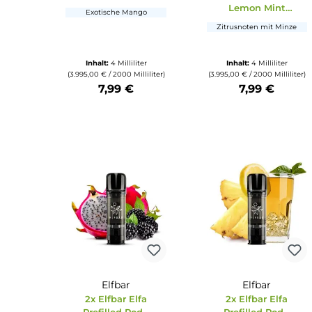
Elfbar
Durchschnittli
2x Elfbar Elfa
Elfbar
Prefilled Pod -
2x Elfbar El
Mango 20mg/ml
Prefilled Po
Lemon Min
Exotische Mango
20mg/ml
Zitrusnoten mit 
Inhalt:
4 Milliliter
Inhalt:
4 Millili
(3.995,00 € / 2000 Milliliter)
(3.995,00 € / 2000 Mil
7,99 €
7,99 €
Produkt Anzahl: Gib den gewünschten Wert ein oder benu
Produkt Anzahl: Gi