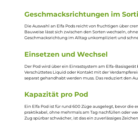
100 Milliliter)
100 Milliliter)
7,99 €
7,99 €
Produkt Anzahl: Gib den gewünschten Wert ein oder benu
Produkt Anzahl: Gi
Seite
Seite
Seite
1
2
3
Elfbar Elfa Pods für das Elf
Die Elfbar
Elfa Pods
sind speziell für das Elfa-
Basi
Leerpods entfällt das eigene Befüllen: Der Pod wi
unkompliziertes System ohne Nachfüllen und Re
Geschmacksrichtungen im 
Die Auswahl an Elfa Pods reicht von fruchtigen ü
Bauweise lässt sich zwischen den Sorten wechsel
Geschmacksrichtung im Alltag unkompliziert und