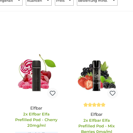
Nikotingehalt
Nuancen
Preis
Bewertung min