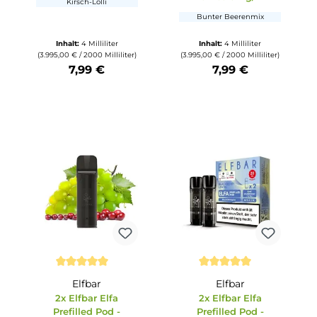
Elfbar
ternen
Durchschnittli
fa
2x Elfbar Elfa
Elfbar
 Apple
Prefilled Pod - Cherry
2x Elfbar El
/ml
20mg/ml
Prefilled Pod 
Berries 0mg
Kirsch-Lolli
Bunter Beeren
ter
Inhalt:
4 Milliliter
Inhalt:
4 Millili
liliter)
(3.995,00 € / 2000 Milliliter)
(3.995,00 € / 2000 Mil
7,99 €
7,99 €
tze die Schaltflächen um die Anzahl zu erhöhen oder zu reduzieren.
b den gewünschten Wert ein oder benutze die Schaltflächen um die Anzahl
Produkt Anzahl: Gib den gewünschten Wert ein oder ben
Produkt Anzahl: Gi