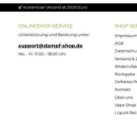
Einsetzen und Wechsel
Der Pod wird über ein Einrastsystem am Elfa-Bas
Verschüttetes Liquid oder Kontakt mit der Verda
separat gehandhabt werden muss. Das reduziert
Kapazität pro Pod
Ein Elfa Pod ist für rund 600 Züge ausgelegt, bev
praktikabel, ohne mehrmals am Tag nachfüllen od
Zug spürbar schwächer, ist das ein zuverlässiges Z
Kostenloser Versand ab 39,00 Euro
ONLINESHOP-SERVICE
SH