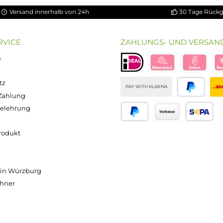
isgerät befestigt und lässt sich beim Aromawechsel ebenso e
mpfereinheit sind bei diesem System praktisch ausgeschlosse
 den Aufwand beim Wechsel auf wenige Sekunden, auch unter
or die enthaltene Coil verbraucht ist und der Pod ersetzt werd
er wechseln zu müssen, selbst bei regelmäßiger Nutzung über
eichen dafür, dass der Pod sein Ende erreicht hat.
Versand innerhalb von 24h
OP SERVICE
ZAHLUNGS- U