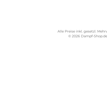
Dampf-Shop.de Pirmasens
Dam
Hauptstraße 71
Max
66953 Pirmasens
664
Öffnungszeiten:
Öff
Mo - Fr: 10:00 - 18:00 Uhr
Mo -
Sa: 10:00 - 16:00 Uhr
Sa: 
4.8 / 5.0
4.7 
487 Google Rezensionen
273
Auf Google Maps ansehen
Alle Preise inkl. gesetz