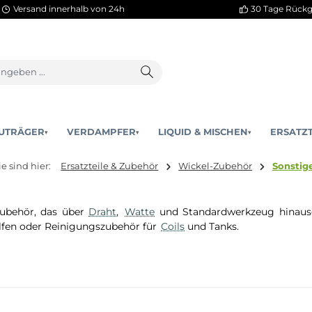
Versand innerhalb von 24h
AKKUTRÄGER
VERDAMPFER
LIQUID & MISCHEN
▾
▾
Sie sind hier:
Ersatzteile & Zubehör
Wickel-Zubehö
ckel-Zubehör, das über
Draht
,
Watte
und Standardwerkz
ckelhilfen oder Reinigungszubehör für
Coils
und Tanks.