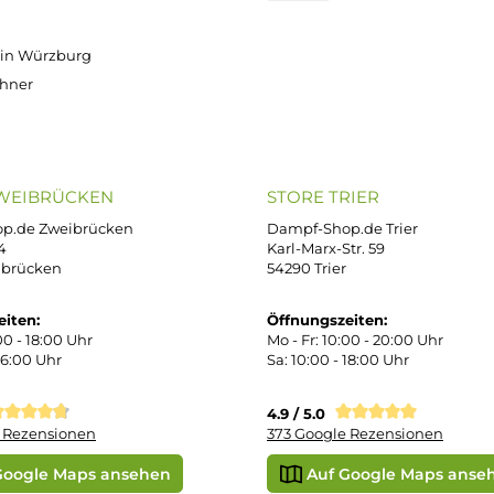
OP SERVICE
ZAHLUNGS- U
ressum
B
iDEAL
Klarna R
enschutz
PAY WITH KLARNA
sand & Zahlung
errufsbelehrung
kgabe
Später bezahlen
Google
ektes Produkt
takt
SEPA Lastschrift
r uns
e Shop in Würzburg
uid-Rechner
ORE ZWEIBRÜCKEN
STORE TRIER