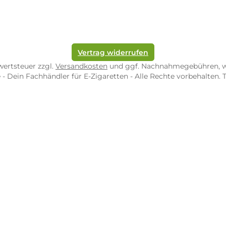
pf-Shop.de Zweibrücken
Dampf-Shop.de Tr
straße 4
Karl-Marx-Str. 59
82 Zweibrücken
54290 Trier
nungszeiten:
Öffnungszeiten:
 Fr: 10:00 - 18:00 Uhr
Mo - Fr: 10:00 - 2
10:00 - 16:00 Uhr
Sa: 10:00 - 18:00 
/ 5.0
4.9 / 5.0
 Google Rezensionen
373 Google Rezen
Auf Google Maps ansehen
Auf Googl
Vertrag widerrufen
l. Mehrwertsteuer zzgl.
Versandkosten
und ggf. Nachnahme