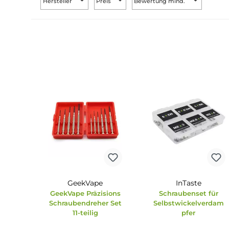
Hersteller
Preis
Bewertung mind.
GeekVape
InTaste