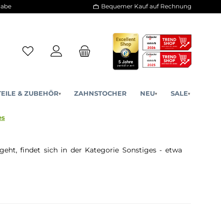
30 Tage Rückgabe
Bequemer Kauf a
ERSATZTEILE & ZUBEHÖR
ZAHNSTOCHER
NE
▾
▾
r
Sonstiges
eug hinausgeht, findet sich in der Kategorie Sonstige