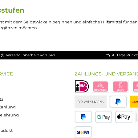
behörteile, die nicht in die Standardgruppen wie
Draht
oder
W
erkzeuge zum Reinigen und Trockenbrennen von Coils und Ta
tups
 der Pflege des bestehenden Setups: Reinigungswerkzeuge entf
 Hilfsmittel dienen der präzisen Dosierung von
Liquid
beim 
rungsstufen
erade erst mit dem Selbstwickeln beginnen und einfache Hilfsm
odukte ergänzen möchten.
Versand innerhalb von 24h