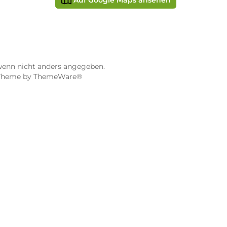
ier
Dampf-Shop.de Würzburg
Gerberstraße 11
97070 Würzburg
Öffnungszeiten:
0:00 Uhr
Mo, Mi, Fr: 10:00 - 18:00 Uhr
Uhr
Di, Do: 10:00 - 20:00 Uhr
Sa: 10:00 - 18:00 Uhr
sionen
4.9 / 5.0
115 Google Rezensionen
e Maps ansehen
Auf Google Maps anse
gebühren, wenn nicht anders angegeben.