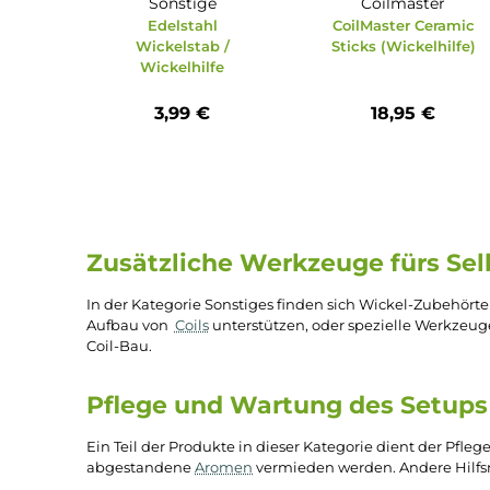
Sonstige
Coilmaste
Edelstahl
CoilMaster Ce
Wickelstab /
Sticks (Wickelh
Wickelhilfe
3,99 €
18,95 €
Zusätzliche Werkzeuge fürs