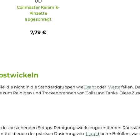
r
UD
ramic
Coilmaster Keramik-
ilfe)
Pinzette
abgeschrägt
7,79 €
 Selbstwickeln