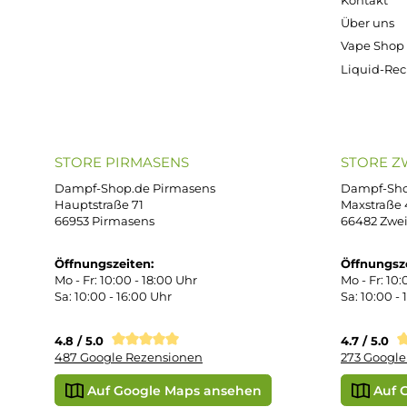
ONLINESHOP-SERVICE
SH
Unterstützung und Beratung unter:
Imp
AG
support@dampf-shop.de
Dat
Mo. - Fr. 11:00 - 18:00 Uhr
Ver
Wid
Rüc
Def
Kon
Übe
Vap
Liq
STORE PIRMASENS
ST