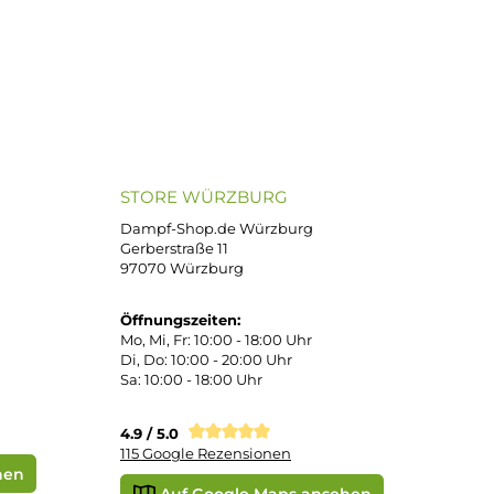
ND VERSANDARTEN
SICHER EINKAUFEN
Bei uns kaufen Sie sicher ein!
atenkauf
Klarna Sofortüberweisung
Klarna Rechnung
PayPal
DHL Paket (Eigenhändig)
 Pay
Apple Pay
Vorkasse
STORE WÜRZBURG