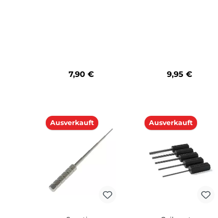
GeekVape Präzisions
Schraubenset
Schraubendreher Set
Selbstwickelv
11-teilig
pfer
7,90 €
9,95 €
Produkt Anzahl: Gib den gewünschten Wert ein oder benu
Produkt Anzahl: Gi
Ausverkauft
Ausverkauft