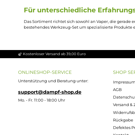
In der Kategorie Sonstiges finden sich Wickel-Zu
Aufbau von
Coils
unterstützen, oder spezielle W
Coil-Bau.
Pflege und Wartung des Se
Ein Teil der Produkte in dieser Kategorie dient
abgestandene
Aromen
vermieden werden. Andere
Für unterschiedliche Erfah
Das Sortiment richtet sich sowohl an Vaper, die g
bestehendes Werkzeug-Set um spezialisierte Pr
Kostenloser Versand ab 39,00 Euro