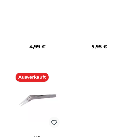
 für
Twintool Wickel
Vapebrus
erdam
Werkzeug für Watte
Reinigungs-To
und O-Ringe
Wickelhilf
4,99 €
5,95 €
tze die Schaltflächen um die Anzahl zu erhöhen oder zu reduzieren.
b den gewünschten Wert ein oder benutze die Schaltflächen um die Anzahl
Produkt Anzahl: Gib den gewünschten Wert ein oder ben
Produkt Anzahl: Gi
Ausverkauft