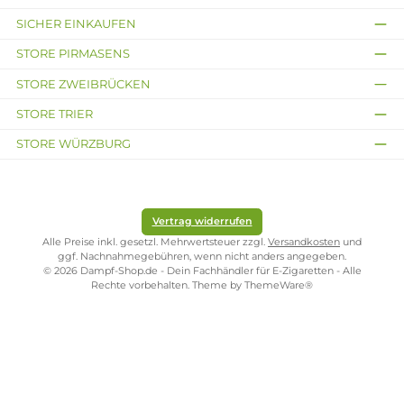
Vanille und Karamell
Inhalt:
10 Milliliter
(1.590,00 € /
1000 Milliliter)
15,90 €
Kostenloser Versand ab 39,00 Euro
ONLINESHOP-SERVICE
SHOP SERVICE
ZAHLUNGS- UND VERSANDARTEN
SICHER EINKAUFEN
STORE PIRMASENS
STORE ZWEIBRÜCKEN
STORE TRIER