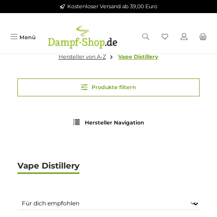
Kostenloser Versand ab 39,00 Euro
Zum Hauptinhalt springen
Menü
Hersteller von A-Z
Vape Distillery
Produkte filtern
Hersteller Navigation
Vape Distillery