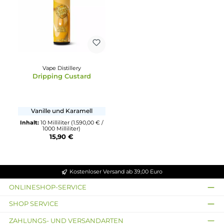
Limonade mit Kirschen und
Kekse mit Birnen- und
Limetten
Apfelstückchen und Zimt
Inhalt:
10 Milliliter
(1.590,00 € /
Inhalt:
10 Milliliter
(159,00 € 
1000 Milliliter)
100 Milliliter)
15,90 €
15,90 €
Ausverkauft
Vape Distillery
Dripping Custard