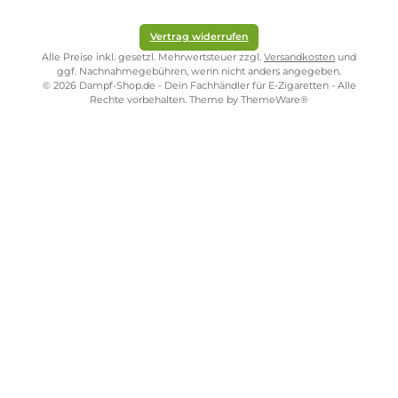
Kostenloser Versand ab 39,00 Euro
ONLINESHOP-SERVICE
SHOP SERVICE
ZAHLUNGS- UND VERSANDARTEN
SICHER EINKAUFEN
STORE PIRMASENS
STORE ZWEIBRÜCKEN
STORE TRIER
STORE WÜRZBURG
Vertrag widerrufen