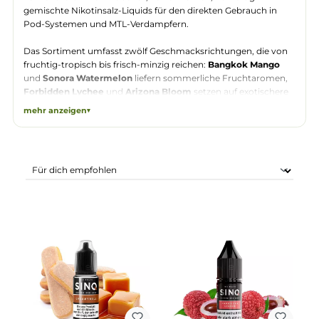
Sinq
ist eine Nikotinsalz-Liquid-Marke, die
sich vollständig auf 10-ml-Fertigliquids
konzentriert — kein Zubehör, keine Aromen, nur fertig
gemischte Nikotinsalz-Liquids für den direkten Gebrauch in
Pod-Systemen und MTL-Verdampfern.
Das Sortiment umfasst zwölf Geschmacksrichtungen, die vo
fruchtig-tropisch bis frisch-minzig reichen:
Bangkok Mango
und
Sonora Watermelon
liefern sommerliche Fruchtaromen
Forbidden Lychee
und
Arizona Bloom
setzen auf exotischer
Noten. Wer es frischer mag, findet mit
Evermint
,
Gooseberry
mehr anzeigen
Ice
und
Lemon after Lime
gekühlte Varianten. Abgerundet
wird die Auswahl durch
Dark Cherry Pop
,
Blueberry Crush
,
Pink Soda
,
Bonito Mojito
und
Creamynell
. Alle Sorten sind al
10-ml-Flasche erhältlich und passen in gängige Pod-Systeme
mit engem Zugwiderstand.
Bei dampf-shop.de erhalten Sie das komplette Sinq-Sortimen
auf einen Blick, versandfertig aus Pirmasens. Als spezialisierte
Vape-Shop führen wir passende Pod-Systeme und Ersatz-Pod
sodass Sie Liquid und Gerät aus einer Hand bestellen können.