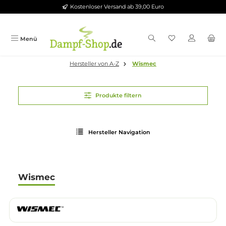
Kostenloser Versand ab 39,00 Euro
Zum Hauptinhalt springen
Menü
Hersteller von A-Z
Wismec
Produkte filtern
Hersteller Navigation
Wismec