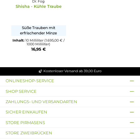
Blaubeerdonut mit
Leckere Mini-Donuts
Marmeladenfüllung und
Inhalt:
10 Milliliter
(1.695,00 €
Puderzucker
1000 Milliliter)
16,95 €
Inhalt:
10 Milliliter
(1.695,00 € /
1000 Milliliter)
16,95 €
Ausverkauft
Dr. Fog
Shisha - Kühle Traube