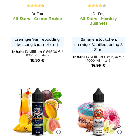
Durchschnittliche Bewertung von 4.5 von 5 Sternen
Durchschnittliche Bewertu
Dr. Fog
Dr. Fog
All-Stars - Creme Brulee
All-Stars - Monkey
Business
cremiger Vanillepudding
Bananenstückchen,
knusprig karamellisiert
cremiger Vanillepudding 
Zimt
Inhalt:
10 Milliliter
(1.695,00 € /
1000 Milliliter)
Inhalt:
10 Milliliter
(1.695,00 €
16,95 €
1000 Milliliter)
16,95 €