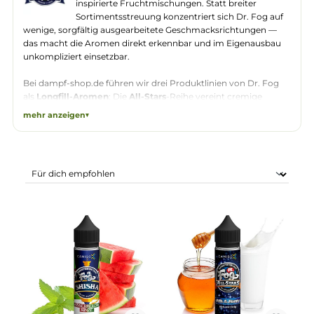
Dr. Fog
ist eine Longfill-Marke mit einem klaren
Fokus auf cremige Dessertaromen und shisha-
inspirierte Fruchtmischungen. Statt breiter
Sortimentsstreuung konzentriert sich Dr. Fog au
wenige, sorgfältig ausgearbeitete Geschmacksrichtungen —
das macht die Aromen direkt erkennbar und im Eigenausbau
unkompliziert einsetzbar.
Bei dampf-shop.de führen wir drei Produktlinien von Dr. Fog
als
Longfill-Aromen
: Die
All-Stars
-Reihe vereint cremige
Klassiker wie
Creme Brulee
,
Milk & Honey
und
Monkey Busines
mehr anzeigen
sowie fruchtige Varianten wie
Pineapple Express
und das
menthol-frische
BC Fog
. Die
Donuts
-Serie dreht sich ganz um
süße Gebäck — von
Mini Donut
über
Dohz Nutz
bis zu
The Du
und
Blue Steel
. Mit der
Shisha
-Linie kommen klassische
Wasserpfeifengeschmäcke wie
Doppel Apfel
,
Blaubeere Minze
Kühle Traube
und
Wassermelone Minze
in die Longfill-Flasche
— ideal für alle, die orientalische Shisha-Noten im
Selbstmischer suchen.
Alle Dr. Fog Longfills sind ab Lager in Pirmasens verfügbar u