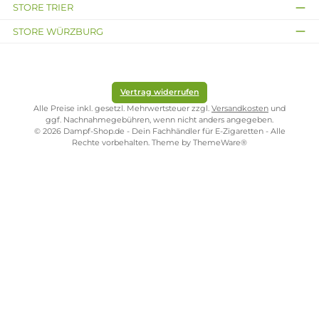
Süße Trauben mit
erfrischender Minze
Inhalt:
10 Milliliter
(1.695,00 € /
1000 Milliliter)
16,95 €
Kostenloser Versand ab 39,00 Euro
ONLINESHOP-SERVICE
SHOP SERVICE
ZAHLUNGS- UND VERSANDARTEN
SICHER EINKAUFEN
STORE PIRMASENS
STORE ZWEIBRÜCKEN