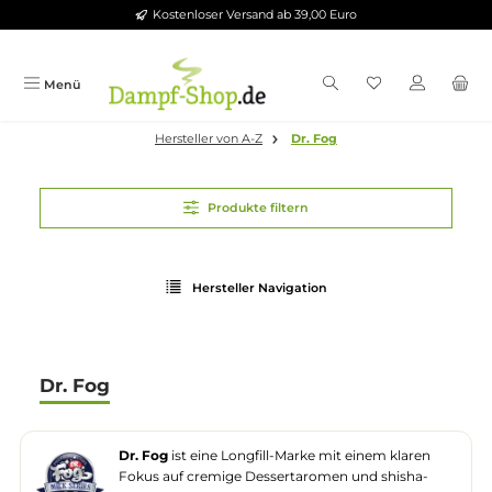
Kostenloser Versand ab 39,00 Euro
Zum Hauptinhalt springen
Menü
Hersteller von A-Z
Dr. Fog
Produkte filtern
Hersteller Navigation
Dr. Fog