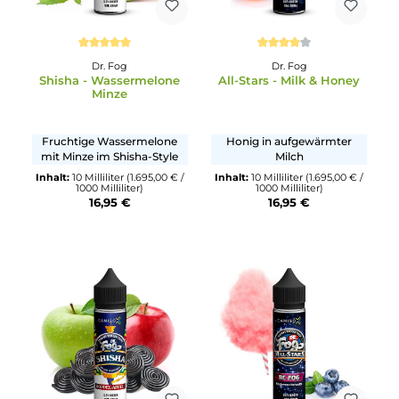
werden schnell versendet. Im dampf-shop.de finden Sie
passende Basen, Nikotinshots und weiteres Zubehör für den
unkomplizierten Eigenausbau — alles aus einer Hand.
Durchschnittliche Bewertung von 5 von 5 Sternen
Durchschnittliche Bewertu
Dr. Fog
Dr. Fog
Shisha - Wassermelone
All-Stars - Milk & Hone
Minze
Fruchtige Wassermelone
Honig in aufgewärmter
mit Minze im Shisha-Style
Milch
Inhalt:
10 Milliliter
(1.695,00 € /
Inhalt:
10 Milliliter
(1.695,00 €
1000 Milliliter)
1000 Milliliter)
16,95 €
16,95 €