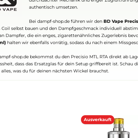
für erfahrene Dampfer konzentriert. D
durchdachter Mechanik und enger Zu
authentisch umsetzen.
Bei dampf-shop.de führen wir den
BD
ihren Coil selbst bauen und den Dampfgeschmack indiv
sich an Dampfer, die ein enges, zigarettenähnliches Zu
(2,7 ml)
halten wir ebenfalls vorrätig, sodass du nach e
Im dampf-shop.de bekommst du den Precisio MTL RTA di
Gewissheit, dass das Ersatzglas für dein Setup griffbere
finde alles, was du für deinen nächsten Wickel brauchst.