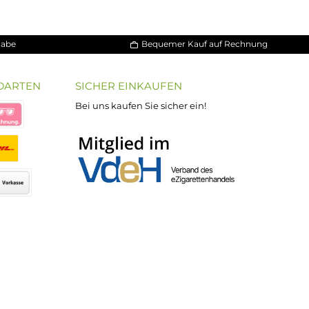
30 Tage Rückgabe
Bequemer Kauf a
ND VERSANDARTEN
SICHER EINKAUFEN
Bei uns kaufen Sie sicher ein!