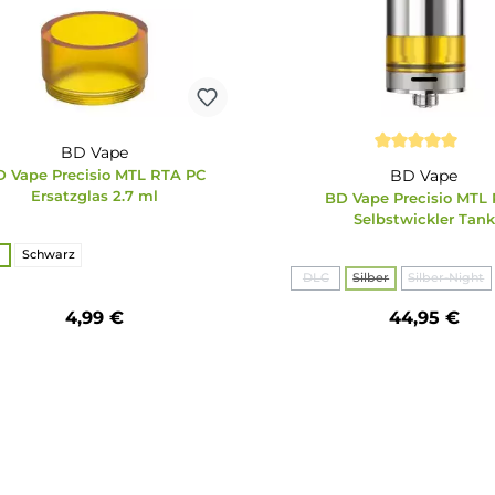
Ausverkauf
BD Vape
Durchschnitt
BD Vape Precisio MTL RTA PC
Ersatzglas 2.7 ml
BD Vape 
Selbs
auswählen
Farbe
PEI
Schwarz
au
Farbe
DLC
Silber
(Diese Option is
(Dies
4,99 €