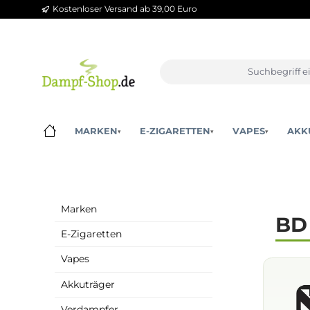
Kostenloser Versand ab 39,00 Euro
m Hauptinhalt springen
Zur Suche springen
Zur Hauptnavigation springen
MARKEN
E-ZIGARETTEN
VAPES
▾
▾
▾
Marken
E-Zigaretten
Vapes