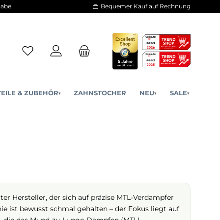
30 Tage Rückgabe
Bequemer Kauf a
ERSATZTEILE & ZUBEHÖR
ZAHNSTOCHER
NE
▾
▾
s spezialisierter Hersteller, der sich auf präzise MTL-Verd