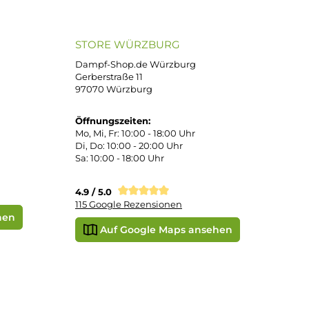
atenkauf
Klarna Sofortüberweisung
Klarna Rechnung
PayPal
DHL Paket (Eigenhändig)
 Pay
Apple Pay
Vorkasse
STORE WÜRZBURG
ier
Dampf-Shop.de Würzburg
Gerberstraße 11
97070 Würzburg