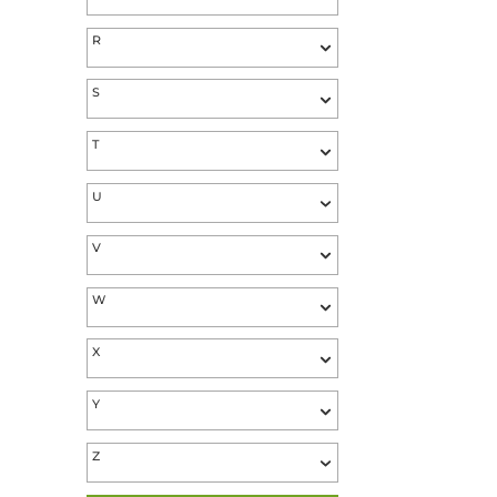
N
O
P
Q
R
S
T
U
V