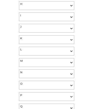
E
F
G
H
I
J
K
L
M