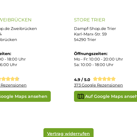
B
iDEAL
Klarna R
enschutz
PAY WITH KLARNA
sand & Zahlung
errufsbelehrung
kgabe
Später bezahlen
Google
ektes Produkt
takt
SEPA Lastschrift
r uns
e Shop in Würzburg
uid-Rechner
ORE ZWEIBRÜCKEN
STORE TRIER
pf-Shop.de Zweibrücken
Dampf-Shop.de Tr
straße 4
Karl-Marx-Str. 59
82 Zweibrücken
54290 Trier