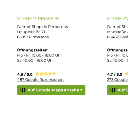
AG
support@dampf-shop.de
Dat
Mo. - Fr. 11:00 - 18:00 Uhr
Ver
Wid
Rüc
Def
Kon
Übe
Vap
Liq
STORE PIRMASENS
ST
Dampf-Shop.de Pirmasens
Dam
Hauptstraße 71
Max
66953 Pirmasens
664