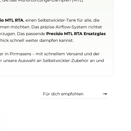
ie Produktlinie ist bewusst schmal gehalten – der Fokus l
gluftführung, die das Mund-zu-Lunge-Dampfen (MTL)
 Vape Precisio MTL RTA
, einen Selbstwickler-Tank für alle
iduell abstimmen möchten. Das präzise Airflow-System ri
gerlebnis bevorzugen. Das passende
Precisio MTL RTA Ers
inem Missgeschick schnell weiter dampfen kannst.
rekt ab Lager in Pirmasens – mit schnellem Versand und
it ist. Schau dir unsere Auswahl an Selbstwickler-Zubehör 