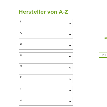
Preis
Bewertung mind.
Hersteller von A-Z
#
A
B
C
D