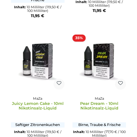
Inhalt:
10 Milliliter
(119,50 € /
11,95 €
100 Milliliter)
11,95 €
MaZa
MaZa
Lychee Bomb - 10ml
Peach Ice Tea - 10ml
Nikotinsalz-Liquid
Nikotinsalz-Liquid
Brombeeren & Lychee mit
Pfirsich-Eistee
Frische