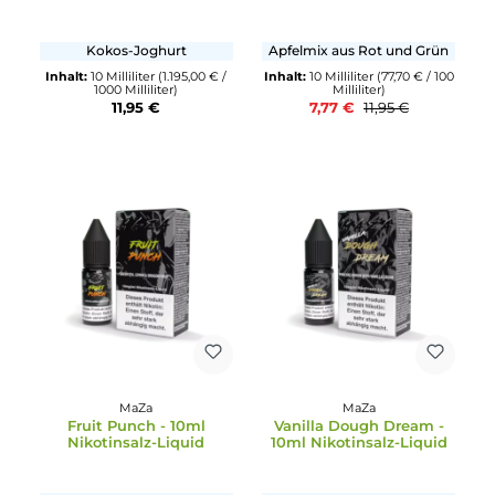
18,90 €
11,95 €
35%
MaZa
MaZa
Yoco De Coco - 10ml
Apple Dream - 10ml
Nikotinsalz-Liquid
Nikotinsalz-Liquid
Kokos-Joghurt
Apfelmix aus Rot und Grü
Inhalt:
10 Milliliter
(1.195,00 € /
Inhalt:
10 Milliliter
(77,70 € / 1
1000 Milliliter)
Milliliter)