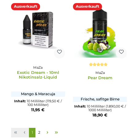
Jasmintee, Trauben &
Bunter Beerenmix & Frisch
Frische
Inhalt:
10 Milliliter
(119,50 € /
100 Milliliter)
Inhalt:
10 Milliliter
(119,50 € /
11,95 €
100 Milliliter)
11,95 €
Ausverkauft
MaZa
MaZa
Watermelon Ice - 10ml
Raspberry Lemonade -
Nikotinsalz-Liquid
10ml Nikotinsalz-Liqui