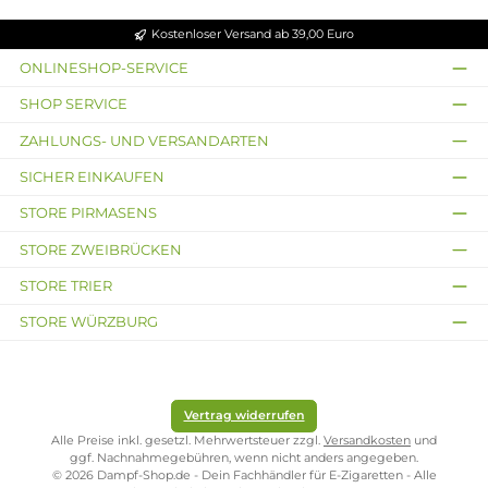
Wassermelone mit Frische
Himbeer-Limonade
Inhalt:
10 Milliliter
(119,50 € /
Inhalt:
10 Milliliter
(119,50 € /
100 Milliliter)
100 Milliliter)
11,95 €
11,95 €
Ausverkauft
Ausverkauft
MaZa
Durchschnittliche Bewertun
Exotic Dream - 10ml
MaZa
Nikotinsalz-Liquid
Pear Dream