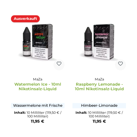
Saftiger Zitronenkuchen
Birne, Traube & Frische
Inhalt:
10 Milliliter
(119,50 € /
Inhalt:
10 Milliliter
(77,70 € / 1
100 Milliliter)
Milliliter)
11,95 €
7,77 €
11,95 €
MaZa
MaZa
Grapetastic Tea - 10ml
Berry Bomb - 10ml
Nikotinsalz-Liquid
Nikotinsalz-Liquid