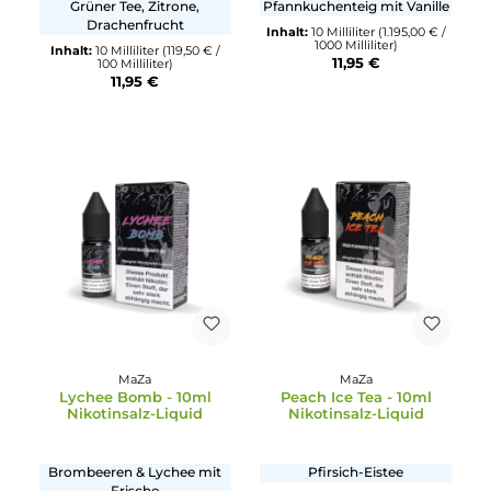
11,95 €
7,77 €
11,95 €
MaZa
MaZa
Fruit Punch - 10ml
Vanilla Dough Dream -
Nikotinsalz-Liquid
10ml Nikotinsalz-Liqui
Grüner Tee, Zitrone,
Pfannkuchenteig mit Vanil
Drachenfrucht
Inhalt:
10 Milliliter
(1.195,00 € 
1000 Milliliter)