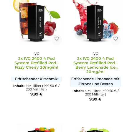
IVG
IVG
2x IVG 2400 4 Pod
2x IVG 2400 4 Pod
System Prefilled Pod -
System Prefilled Pod -
Blue Slush 20mg/ml
Tropical Fruits 20mg/m
Blaubeeren, Himbeeren und
Tropischer Fruchtmix mit
Menthol
Frische
Inhalt:
4 Milliliter
(2.497,50 € /
Inhalt:
4 Milliliter
(499,50 € /
1000 Milliliter)
200 Milliliter)
9,99 €
9,99 €