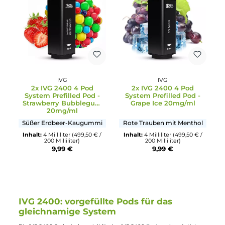
IVG
IVG
2x IVG 2400 4 Pod
2x IVG 2400 4 Pod
System Prefilled Pod -
System Prefilled Pod -
Fizzy Cherry 20mg/ml
Berry Lemonade Ice
20mg/ml
Erfrischender Kirschmix
Erfrischende Limonade mi
Zitrone und Beeren
Inhalt:
4 Milliliter
(499,50 € /
200 Milliliter)
Inhalt:
4 Milliliter
(499,50 € /
9,99 €
200 Milliliter)
9,99 €