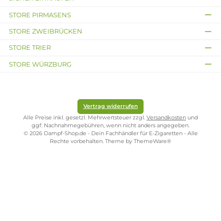
Tropfflasche. Das reduziert das Risiko von Verschütten oder Tropfen be
Befüllen, wie es bei offenen Systemen mit Tank oder
Selbstwickelverdampfern gelegentlich vorkommt, und macht den
Wechsel innerhalb weniger Sekunden möglich - auch unterwegs, ohn
zusätzliches Zubehör mitführen zu müssen. Der leere Pod lässt sich
anschließend über den Hausmüll oder Elektroschrott entsorgen, je na
enthaltener Elektronik.
Kompatibilität beachten
Die IVG 2400 Pods sind auf das IVG 2400 Basisgerät zugeschnitten un
nicht universell mit anderen Pod-Systemen kompatibel, weder von IVG
selbst noch von anderen Herstellern. Vor dem Kauf empfiehlt sich dahe
ein Abgleich mit dem vorhandenen Gerät, da IVG neben der 2400-Seri
auch andere Pod-Formate mit abweichenden Anschlüssen und
Fassungsvermögen anbietet, die untereinander nicht austauschbar sin
Wer unsicher ist, findet die passende Pod-Bezeichnung meist direkt au
der Verpackung des eigenen IVG-Basisgeräts.
Kostenloser Versand ab 39,00 Euro
ONLINESHOP-SERVICE