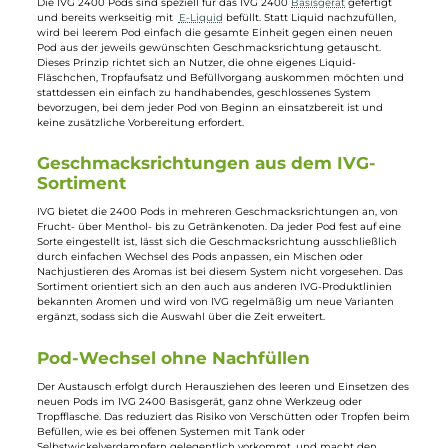
IVG
IVG
2x IVG 2400 4 Pod
2x IVG 2400 4 Pod
System Prefilled Pod -
System Prefilled Pod -
Strawberry Bubblegum
Grape Ice 20mg/ml
20mg/ml
Süßer Erdbeer-Kaugummi
Rote Trauben mit Mentho
Inhalt:
4 Milliliter
(499,50 € /
Inhalt:
4 Milliliter
(499,50 € /
200 Milliliter)
200 Milliliter)
9,99 €
9,99 €
IVG 2400: vorgefüllte Pods für das
gleichnamige System