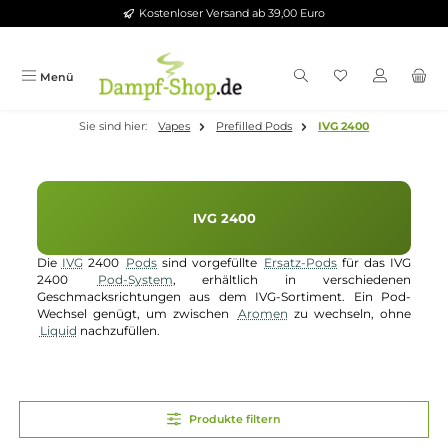
Kostenloser Versand ab 39,00 Euro
Zum Hauptinhalt springen
Menü
Sie sind hier:
Vapes
Prefilled Pods
IVG 2400
IVG 2400
Die
IVG
2400
Pods
sind vorgefüllte
Ersatz-Pods
für das I
2400
Pod-System
, erhältlich in verschiedene
Geschmacksrichtungen aus dem IVG-Sortiment. Ein Po
Wechsel genügt, um zwischen
Aromen
zu wechseln, oh
Liquid
nachzufüllen.