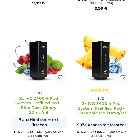
Strawberry Watermelo
20mg/ml
Erfrischender Zitrusmix
ohne Cooling
Frische Erdbeeren und
Wassermelone
Inhalt:
4 Milliliter
(499,50 € /
200 Milliliter)
Inhalt:
4 Milliliter
(4.995,00 € 
9,99 €
2000 Milliliter)
9,99 €
IVG
Durchschnittliche Bewertun