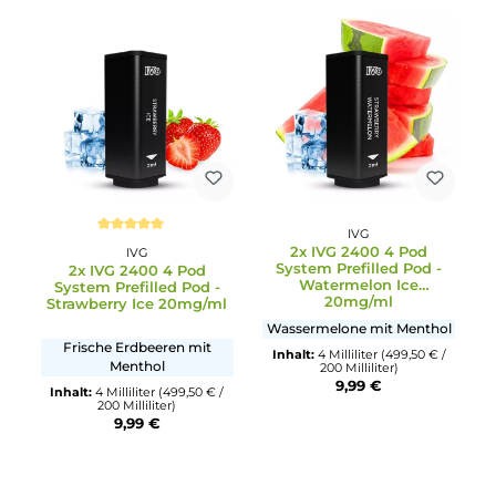
IVG
IVG
2x IVG 2400 4 Pod
2x IVG 2400 4 Pod
System Prefilled Pod -
System Prefilled Pod -
Blue Raspberry Ice
Red Apple Ice 20mg/m
20mg/ml
Blaubeeren und Himbeeren
Rote Äpfel mit Menthol
mit Menthol
Inhalt:
4 Milliliter
(2.497,50 € 
1000 Milliliter)
Inhalt:
4 Milliliter
(499,50 € /
9,99 €
200 Milliliter)
9,99 €