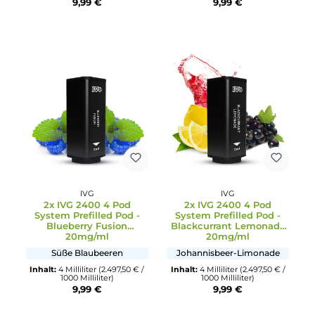
2x IVG 2400 4 Pod
IVG
System Prefilled Pod -
2x IVG 2400 4 Pod
Blue Razz Cherry
System Prefilled Pod -
20mg/ml
Pineapple Ice 20mg/m
Blaue Himbeeren mit
Kirschen
Süße Ananas mit Menthol
Inhalt:
4 Milliliter
(499,50 € /
Inhalt:
4 Milliliter
(499,50 € /
200 Milliliter)
200 Milliliter)
9,99 €
9,99 €