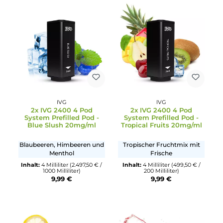
IVG
Durchschnittliche Bewertung von 5 von 5 Sternen
2x IVG 2400 4 Pod
IVG
System Prefilled Pod -
2x IVG 2400 4 Pod
Watermelon Ice
System Prefilled Pod -
20mg/ml
Strawberry Ice 20mg/ml
Wassermelone mit Mentho
Frische Erdbeeren mit
Inhalt:
4 Milliliter
(499,50 € /
Menthol
200 Milliliter)
9,99 €
Inhalt:
4 Milliliter
(499,50 € /
200 Milliliter)
9,99 €