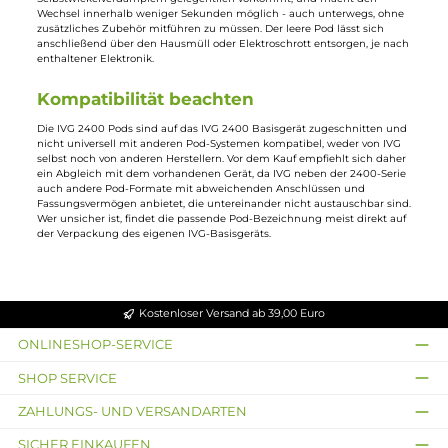
Die IVG 2400 Pods sind speziell für das IVG 2400
Basisgerät
gefertigt
und bereits werkseitig mit
E-Liquid
befüllt. Statt Liquid nachzufüllen,
wird bei leerem Pod einfach die gesamte Einheit gegen einen neuen
Pod aus der jeweils gewünschten Geschmacksrichtung getauscht.
Dieses Prinzip richtet sich an Nutzer, die ohne eigenes Liquid-
Fläschchen, Tropfaufsatz und Befüllvorgang auskommen möchten un
stattdessen ein einfach zu handhabendes, geschlossenes System
bevorzugen, bei dem jeder Pod von Beginn an einsatzbereit ist und
keine zusätzliche Vorbereitung erfordert.
Geschmacksrichtungen aus dem IVG-
Sortiment
IVG bietet die 2400 Pods in mehreren Geschmacksrichtungen an, von
Frucht- über Menthol- bis zu Getränkenoten. Da jeder Pod fest auf eine
Sorte eingestellt ist, lässt sich die Geschmacksrichtung ausschließlich
durch einfachen Wechsel des Pods anpassen, ein Mischen oder
Nachjustieren des Aromas ist bei diesem System nicht vorgesehen. Das
Sortiment orientiert sich an den auch aus anderen IVG-Produktlinien
bekannten Aromen und wird von IVG regelmäßig um neue Varianten
ergänzt, sodass sich die Auswahl über die Zeit erweitert.
Pod-Wechsel ohne Nachfüllen
Der Austausch erfolgt durch Herausziehen des leeren und Einsetzen d
neuen Pods im IVG 2400 Basisgerät, ganz ohne Werkzeug oder