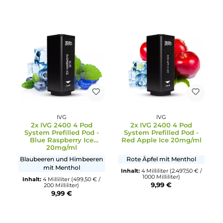
IVG
IVG
2x IVG 2400 4 Pod
2x IVG 2400 4 Pod
System Prefilled Pod -
System Prefilled Pod -
Blueberry Fusion
Blackcurrant Lemonad
20mg/ml
20mg/ml
Süße Blaubeeren
Johannisbeer-Limonade
Inhalt:
4 Milliliter
(2.497,50 € /
Inhalt:
4 Milliliter
(2.497,50 € 
1000 Milliliter)
1000 Milliliter)
9,99 €
9,99 €