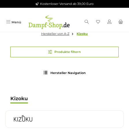
Kostenloser Versand ab 39,00 Euro
Zum Hauptinhalt springen
Menü
Hersteller von A-Z
Kizoku
Produkte filtern
Hersteller Navigation
Kizoku