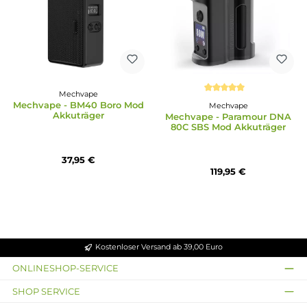
Mechvape
Durchschnittliche Bewertun
Mechvape - BM40 Boro Mod
Mechvape
Akkuträger
Mechvape - Paramour 
80C SBS Mod Akkuträg
37,95 €
119,95 €