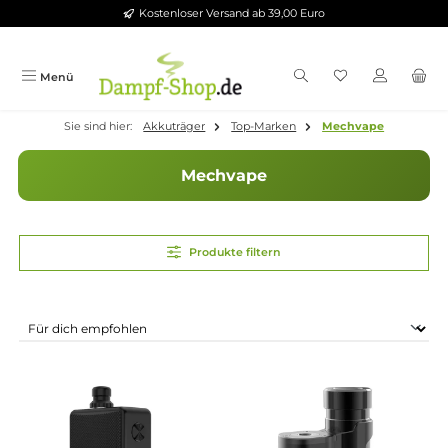
Kostenloser Versand ab 39,00 Euro
Zum Hauptinhalt springen
Menü
Sie sind hier:
Akkuträger
Top-Marken
Mechvape
Mechvape
Produkte filtern