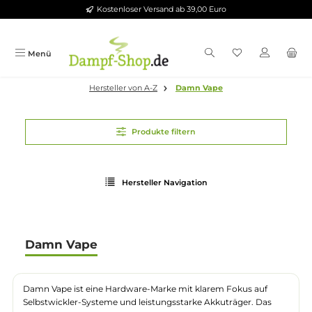
Kostenloser Versand ab 39,00 Euro
Zum Hauptinhalt springen
Menü
Hersteller von A-Z
Damn Vape
Produkte filtern
Hersteller Navigation
Damn Vape