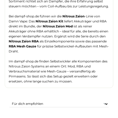
Damn Vape ist eine Hardware-Marke mit klarem Fokus auf
Selbstwickler-Systeme und leistungsstarke Akkuträger. Das
Sortiment richtet sich an Dampfer, die ihre Erfahrung selbst
steuern möchten – vom Coil-Aufbau bis zur Leistungsregelun
Bei dampf-shop.de führen wir die
Nitrous Zaion
-Linie von
Damn Vape: Das
Nitrous Zaion Kit
liefert Akkuträger und RB
direkt im Bundle, der
Nitrous Zaion Mod
ist als reiner
Akkuträger ohne RBA erhältlich – ideal für alle, die bereits ein
eigenen Verdampfer nutzen. Ergänzt wird die Serie durch den
Nitrous Zaion RBA
als Einzelkomponente sowie das passend
RBA Mesh Gauze
für präzise Selbstwickel-Aufbauten mit Mes
Draht.
Im dampf-shop.de finden Selbstwickler alle Komponenten de
Nitrous Zaion Systems an einem Ort: Mod, RBA und
Verbrauchsmaterial wie Mesh-Gauze – versandfertig ab
Pirmasens. So lässt sich das Setup gezielt erweitern oder
ersetzen, ohne lange suchen zu müssen.