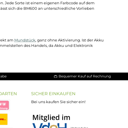
tung oder Zubehör.
legt ist. Die integrierte Verdampfereinheit ist auf eine glei
t bleibt. Ein manuelles Nachjustieren von Leistung, Zugwid
öglichkeiten ausgelegt.
hen Tabaknoten. Jede Sorte ist einem eigenen Farbcode auf 
te an
Aromen
lässt sich die BM600 an unterschiedliche Vorlie
zogen wird direkt am
Mundstück
, ganz ohne Aktivierung. Ist 
ektroschrott-Sammelstellen des Handels, da Akku und Elektron