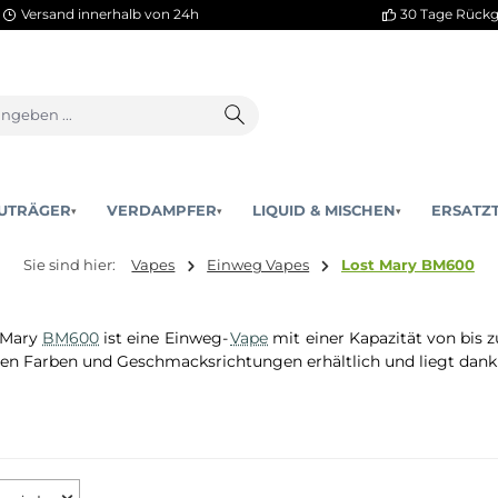
Versand innerhalb von 24h
AKKUTRÄGER
VERDAMPFER
LIQUID & MISCHEN
▾
▾
Sie sind hier:
Vapes
Einweg Vapes
Lost M
e Lost Mary
BM600
ist eine Einweg-
Vape
mit einer Kapazi
hlreichen Farben und Geschmacksrichtungen erhältlich u