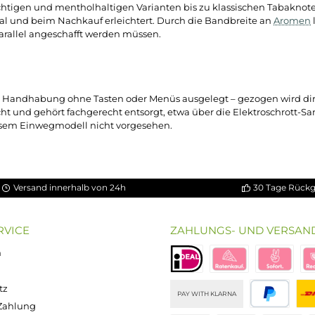
nach dem Auspacken verwenden lassen, ohne vorherige Einrich
ter Akku, der auf die gesamte Nutzungsdauer des Geräts ausge
ensität über die Lebensdauer der BM600 weitgehend konstan
sehen – es ist bewusst auf einfache Bedienung ohne Einstellm
r BM600
on fruchtigen und mentholhaltigen Varianten bis zu klassisc
m Regal und beim Nachkauf erleichtert. Durch die Bandbrei
räte parallel angeschafft werden müssen.
ng
einfache Handhabung ohne Tasten oder Menüs ausgelegt – ge
verbraucht und gehört fachgerecht entsorgt, etwa über die El
 bei diesem Einwegmodell nicht vorgesehen.