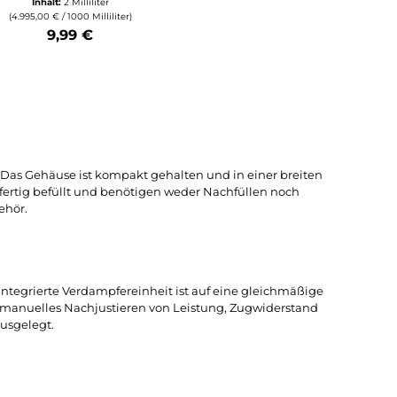
Elfbar
BM600
Lost Mary - BM600
E-
CP Einweg E-
uicy
Zigarette - Marygy
/ml
Ice / Marybull Ice
20mg/ml
ter
Inhalt:
2 Milliliter
liliter)
(4.995,00 € / 1000 Milliliter)
9,99 €
 zu erhöhen oder zu reduzieren.
utze die Schaltflächen um die Anzahl zu erhöhen oder zu reduzieren.
b den gewünschten Wert ein oder benutze die Schaltflächen um die Anzahl
Produkt Anzahl: Gib den gewünschten Wert ein oder ben
rät ausgelegt. Das Gehäuse ist kompakt gehalten und in einer
sind gebrauchsfertig befüllt und benötigen weder Nachfüllen 