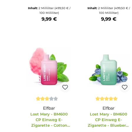
Durchschnittliche Bewertung von 5 von 5 S
Elfbar
Lost Mary - B
CP Einweg 
Lost Mary - BM600
Zigarette 
CP Einweg E-
Watermelon 
Zigarette -
20mg/ml
Strawberry Ice
20mg/ml
Inhalt:
2 Milliliter
(499,50 € /
Inhalt:
2 Milliliter
(49
100 Milliliter)
100 Milliliter)
9,99 €
9,99 €
Produkt Anzahl: Gib den gewünschten Wert ein oder benu
Produkt Anzahl: Gi