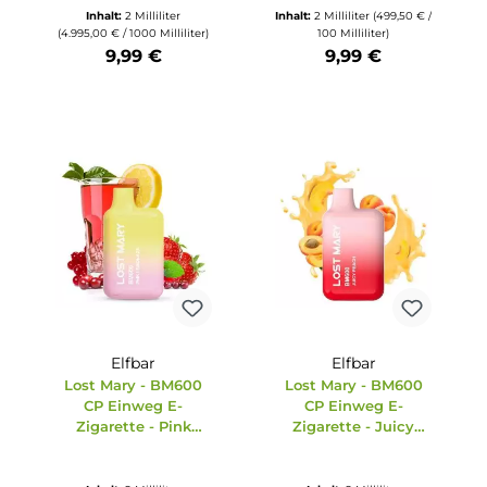
Elfbar
ternen
che Bewertung von 5 von 5 Sternen
Durchschnittli
Lost Mary - BM600
Elfbar
CP Einweg E-
M600
Lost Mary - 
Zigarette - Red
E-
CP Einweg 
Apple Ice 20mg/ml
eberry
Zigarette - Tr
Melon 20mg
9,50 € /
Inhalt:
2 Milliliter
Inhalt:
2 Milliliter
(49
(4.995,00 € / 1000 Milliliter)
100 Milliliter)
9,99 €
9,99 €
tze die Schaltflächen um die Anzahl zu erhöhen oder zu reduzieren.
b den gewünschten Wert ein oder benutze die Schaltflächen um die Anzahl
Produkt Anzahl: Gib den gewünschten Wert ein oder ben
Produkt Anzahl: Gi