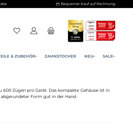
30 Tage Rückgabe
Bequemer Kauf a
ERSATZTEILE & ZUBEHÖR
ZAHNSTOCHER
NE
▾
▾
ary BM600
tät von bis zu 600 Zügen pro Gerät. Das kompakte Gehäus
nd liegt dank abgerundeter Form gut in der Hand.