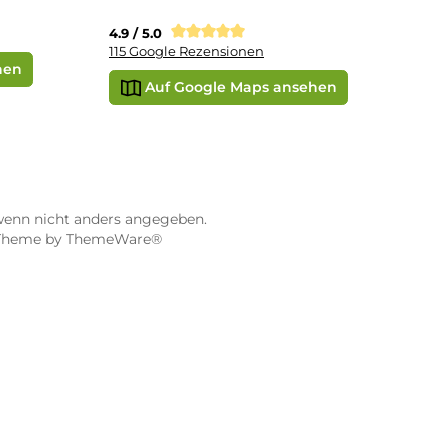
STORE WÜRZBURG
ier
Dampf-Shop.de Würzburg
Gerberstraße 11
97070 Würzburg
Öffnungszeiten:
0:00 Uhr
Mo, Mi, Fr: 10:00 - 18:00 Uhr
Uhr
Di, Do: 10:00 - 20:00 Uhr
Sa: 10:00 - 18:00 Uhr
sionen
4.9 / 5.0
115 Google Rezensionen
e Maps ansehen
Auf Google Maps anse