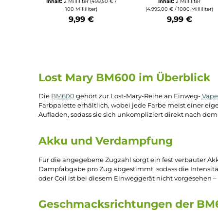
Elfbar
Durchschnittli
Lost Mary - BM600
Elfbar
CP Einweg E-
Lost Mary - B
Zigarette - Kiwi
CP Einweg 
Passion Fruit Guava
Zigarette - Pin
20mg/ml
Ice 20mg/
Inhalt:
2 Milliliter
(499,50 € /
Inhalt:
2 Millili
100 Milliliter)
(4.995,00 € / 1000 Mil
9,99 €
9,99 €
Produkt Anzahl: Gib den gewünschten Wert ein oder benu
Produkt Anzahl: Gi
Lost Mary BM600 im Überbl
Die
BM600
gehört zur Lost-Mary-Reihe an Einwe
Farbpalette erhältlich, wobei jede Farbe meist 