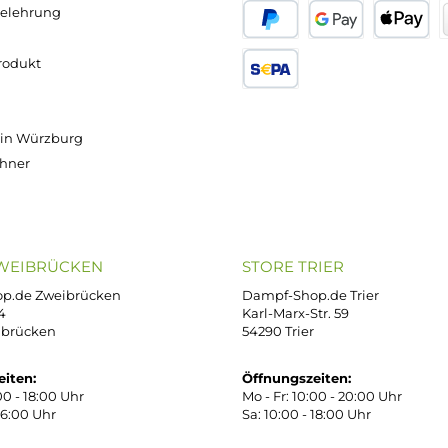
Versand innerhalb von 24h
OP SERVICE
ZAHLUNGS- U
ressum
B
iDEAL
Klarna R
enschutz
PAY WITH KLARNA
sand & Zahlung
errufsbelehrung
kgabe
Später bezahlen
Google
ektes Produkt
takt
SEPA Lastschrift
r uns