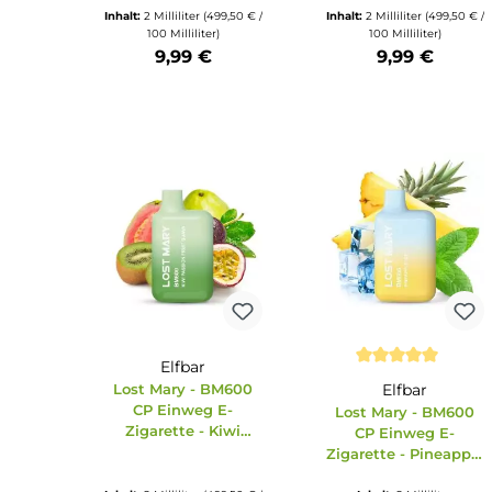
Durchschnittliche Bewertung von 3 von 5 S
Durchschnittli
Elfbar
Elfbar
Lost Mary - BM600
Lost Mary - B
CP Einweg E-
CP Einweg 
Zigarette - Cotton
Zigarette - Blu
Candy Ice 20mg/ml
20mg/ml
Inhalt:
2 Milliliter
(499,50 € /
Inhalt:
2 Milliliter
(49
100 Milliliter)
100 Milliliter)
9,99 €
9,99 €
Produkt Anzahl: Gib den gewünschten Wert ein oder benu
Produkt Anzahl: Gi