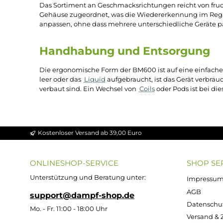
Aufladen, sodass sie sich unkompliziert direkt 
Akku und Verdampfung
Für die angegebene Zugzahl sorgt ein fest verbau
Dampfabgabe pro Zug abgestimmt, sodass die Int
oder Coil ist bei diesem Einweggerät nicht vorge
Geschmacksrichtungen de
Das Sortiment an Geschmacksrichtungen reicht v
Gehäuse zugeordnet, was die Wiedererkennung i
anpassen, ohne dass mehrere unterschiedliche Ge
Handhabung und Entsorgu
Die ergonomische Form der BM600 ist auf eine 
leer oder das
Liquid
aufgebraucht, ist das Gerät 
verbaut sind. Ein Wechsel von
Coils
oder Pods ist