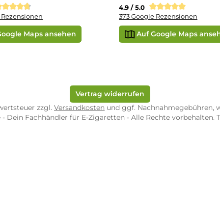
e Shop in Würzburg
uid-Rechner
ORE ZWEIBRÜCKEN
STORE TRIER
pf-Shop.de Zweibrücken
Dampf-Shop.de Tr
straße 4
Karl-Marx-Str. 59
82 Zweibrücken
54290 Trier
nungszeiten:
Öffnungszeiten:
 Fr: 10:00 - 18:00 Uhr
Mo - Fr: 10:00 - 2
10:00 - 16:00 Uhr
Sa: 10:00 - 18:00 
/ 5.0
4.9 / 5.0
 Google Rezensionen
373 Google Rezen
Auf Google Maps ansehen
Auf Googl