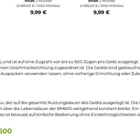
Elfbar
Elfbar
che Bewertung von 5 von 5 Sternen
Lost Mary - BM600
Lost Mary - 
CP Einweg E-
CP Einweg 
M600
Zigarette - Pink
Zigarette - J
E-
Lemonade 20mg/ml
Peach 20mg
eapple
ml
ter
Inhalt:
2 Milliliter
Inhalt:
2 Millili
liliter)
(4.995,00 € / 1000 Milliliter)
(4.995,00 € / 1000 Mil
9,99 €
9,99 €
tze die Schaltflächen um die Anzahl zu erhöhen oder zu reduzieren.
b den gewünschten Wert ein oder benutze die Schaltflächen um die Anzahl
Produkt Anzahl: Gib den gewünschten Wert ein oder ben
Produkt Anzahl: Gi
ick
g-
Vapes
und ist auf eine Zugzahl von bis zu 600 Zügen pro Ge
einer eigenen Geschmacksrichtung zugeordnet ist. Die Geräte 