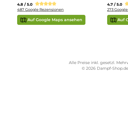
Vap
Liq
STORE PIRMASENS
ST
Dampf-Shop.de Pirmasens
Dam
Hauptstraße 71
Max
66953 Pirmasens
664
Öffnungszeiten:
Öff
Mo - Fr: 10:00 - 18:00 Uhr
Mo -
Sa: 10:00 - 16:00 Uhr
Sa: 
4.8 / 5.0
4.7 
487 Google Rezensionen
273
Auf Google Maps ansehen