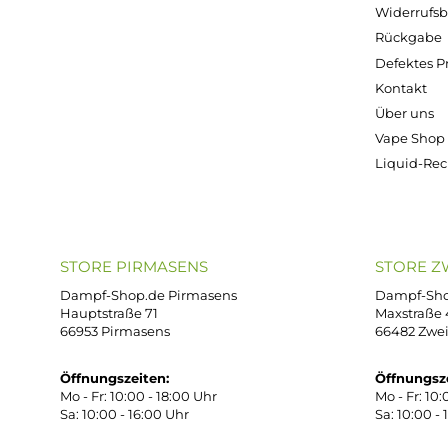
Kostenloser Versand ab 39,00 Euro
ONLINESHOP-SERVICE
SH
Unterstützung und Beratung unter:
Imp
AG
support@dampf-shop.de
Dat
Mo. - Fr. 11:00 - 18:00 Uhr
Ver
Wid
Rüc
Def
Kon
Übe