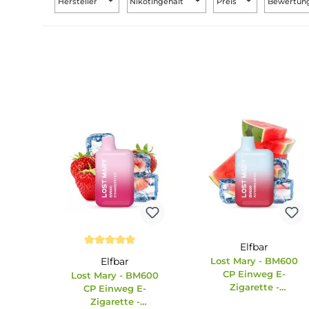
Hersteller
Nikotingehalt
Preis
Be
Elfbar