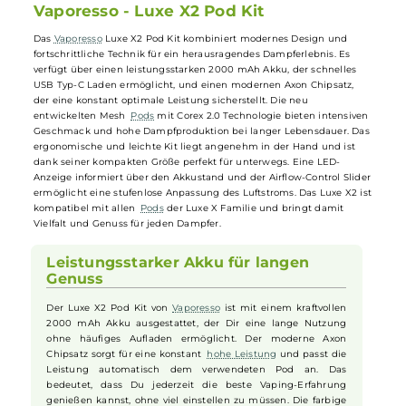
USB Typ-C-Ladeoption für schnelles und unkompliziertes
Aufladen
LED-Anzeige informiert über den Akkustand
Vaporesso - Luxe X2 Pod Kit
Das
Vaporesso
Luxe X2 Pod Kit kombiniert modernes Design und
fortschrittliche Technik für ein herausragendes Dampferlebnis. Es
verfügt über einen leistungsstarken 2000 mAh Akku, der schnelles
USB Typ-C Laden ermöglicht, und einen modernen Axon Chipsatz,
der eine konstant optimale Leistung sicherstellt. Die neu
entwickelten Mesh
Pods
mit Corex 2.0 Technologie bieten intensive
Geschmack und hohe Dampfproduktion bei langer Lebensdauer. Da
ergonomische und leichte Kit liegt angenehm in der Hand und ist
dank seiner kompakten Größe perfekt für unterwegs. Eine LED-
Anzeige informiert über den Akkustand und der Airflow-Control Slid
ermöglicht eine stufenlose Anpassung des Luftstroms. Das Luxe X2 i
kompatibel mit allen
Pods
der Luxe X Familie und bringt damit
Vielfalt und Genuss für jeden Dampfer.