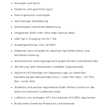
an Coils und damit die Möglichkeit, Dein Vaping-Erlebnis
individuell zu gestalten. Egal ob Du lieber einen intensiven
Geschmack oder eine große Dampfmenge bevorzugst, mit
dem Luxe X2 hast Du alle Optionen zur Hand. Achtung:
Folgende Vaporesso GTX Coils sind Kompatibel: Luxe XR MTL
Pod 0.6, 0.8, 1.2 Ohm und Luxe XR DTL Pod: 0.3, 0.4 und 0.6
Ohm.
Technische Daten
Hochwertiges
Pod-System
für pures MTL und RDL
Dampfvergnügen
Kompakt und leicht
Moderne und sportliche
Optik
Tolle Ergonomie und Haptik
Hochwertige Verarbeitung
Komfortable und leichte Bedienung