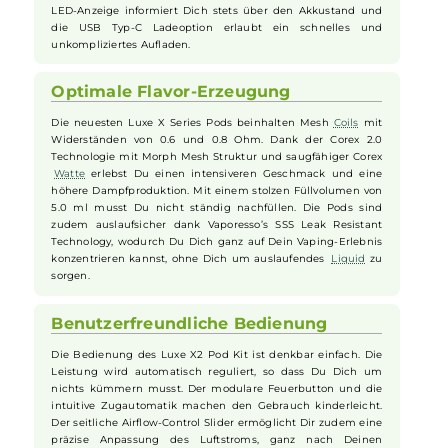
Leistungsstarker Akku für langen
Genuss
Der Luxe X2 Pod Kit von
Vaporesso
ist mit einem kraftvollen
2000 mAh Akku ausgestattet, der Dir eine lange Nutzung
ohne häufiges Aufladen ermöglicht. Der moderne Axon
Chipsatz sorgt für eine konstant
hohe Leistung
und passt die
Leistung automatisch dem verwendeten Pod an. Das
bedeutet, dass Du jederzeit die beste Vaping-Erfahrung
genießen kannst, ohne viel einstellen zu müssen. Die farbige
LED-Anzeige informiert Dich stets über den Akkustand und
die USB Typ-C Ladeoption erlaubt ein schnelles und
unkompliziertes Aufladen.
Optimale Flavor-Erzeugung
Die neuesten Luxe X Series Pods beinhalten Mesh
Coils
mit
Widerständen von 0.6 und 0.8 Ohm. Dank der Corex 2.0
Technologie mit Morph Mesh Struktur und saugfähiger Corex
Watte
erlebst Du einen intensiveren Geschmack und eine
höhere Dampfproduktion. Mit einem stolzen Füllvolumen von
5.0 ml musst Du nicht ständig nachfüllen. Die Pods sind