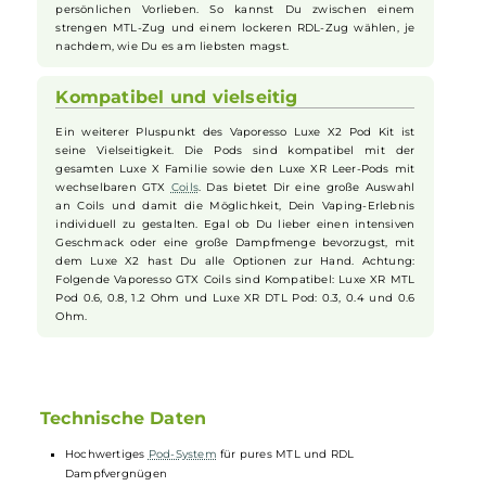
zudem auslaufsicher dank Vaporesso’s SSS Leak Resistant
Technology, wodurch Du Dich ganz auf Dein Vaping-Erlebnis
konzentrieren kannst, ohne Dich um auslaufendes
Liquid
zu
sorgen.
Benutzerfreundliche Bedienung
Die Bedienung des Luxe X2 Pod Kit ist denkbar einfach. Die
Leistung wird automatisch reguliert, so dass Du Dich um
nichts kümmern musst. Der modulare Feuerbutton und die
intuitive Zugautomatik machen den Gebrauch kinderleicht.
Der seitliche Airflow-Control Slider ermöglicht Dir zudem eine
präzise Anpassung des Luftstroms, ganz nach Deinen
persönlichen Vorlieben. So kannst Du zwischen einem
strengen MTL-Zug und einem lockeren RDL-Zug wählen, je
nachdem, wie Du es am liebsten magst.
Kompatibel und vielseitig
Ein weiterer Pluspunkt des Vaporesso Luxe X2 Pod Kit ist
seine Vielseitigkeit. Die Pods sind kompatibel mit der
gesamten Luxe X Familie sowie den Luxe XR Leer-Pods mit
wechselbaren GTX
Coils
. Das bietet Dir eine große Auswahl