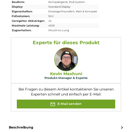
1 x Vaporesso Luxe X Series Mesh
Ersatz-Pod
0.8 Ohm
1 x USB Typ-C
Ladekabel
1 x Garantiekarte
1 x Reminder Card
1 x Bedienungsanleitung
Abmessungen
Länge: 101.0 mm
Breite: 31.4 mm
Tiefe: 21.5 mm
Gewicht: 80.0 g
Füllvolumen: 5.0 ml
Eigenschaften
Akkukapazität:
2000mAh