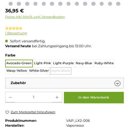
Regulärer Preis:
36,95 €
Preise inkl. MwSt. zzgl. Versandkosten
Durchschnittliche Bewertung von 5 von 5 Sternen
1 Bewertung
Sofort versandfertig.
Versand heute
bei Zahlungseingang bis 13:00 Uhr.
auswählen
Farbe
Avocado-Green
Light-Pink
Light-Purple
Navy-Blue
Ruby-White
Wasp-Yellow
White-Silver
Night-Black
(Diese Option ist zurzeit nicht verfügbar.)
Zubehör
Produkt Anzahl: Gib den gewünschten Wert ein oder benutze die Schaltflächen um die 
In den Warenkorb