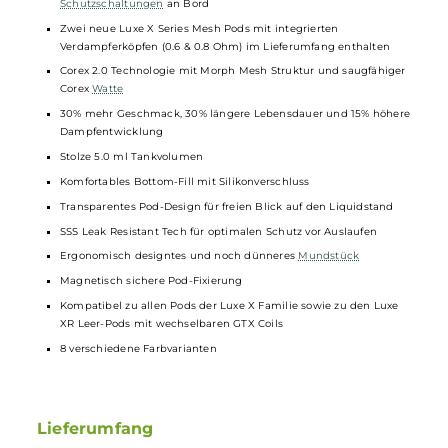
Integrierter 2000 mAh Ultra-High-Density Akku
USB Typ-C Charging mit 5V / 1.5A
Ausgangsleistung: max. 40 Watt
Moderner Axon Chipsatz für absolute Top-Performance und
konstante Leistung
Automatische Leistungsregulierung gemäß des Coilwiderstand
Aktivierung über Feuerbutton und/oder Zugautomatik
Stylische LED Anzeige mit Vaporesso Logo zur optischen
Darstellung des Akkustandes (Grün = über 70%, Blau = 30-70%,
Rot = unter 30%)
Stufenlos und präzise regulierbare Slider Airflow-Control an der
Seite mit mehreren Lufteinlass-Slots
Luftstrom von strengem MTL bis lockerem MTL/RDL regulierbar
8-Sekunden Overtime-Protection und relevante
Schutzschaltungen
an Bord
Zwei neue Luxe X Series Mesh Pods mit integrierten
Verdampferköpfen (0.6 & 0.8 Ohm) im Lieferumfang enthalten
Corex 2.0 Technologie mit Morph Mesh Struktur und saugfähige
Corex
Watte