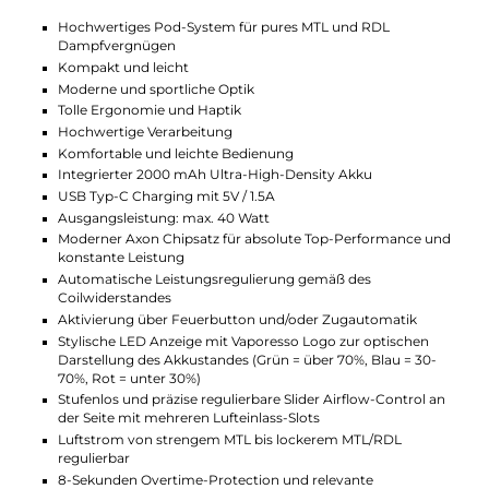
Benutzerfreundliche Bedienung
Die Bedienung des Luxe X2 Pod Kit ist denkbar
einfach. Die Leistung wird automatisch reguliert, so
dass Du Dich um nichts kümmern musst. Der
modulare Feuerbutton und die intuitive
Zugautomatik machen den Gebrauch kinderleicht.
Der seitliche Airflow-Control Slider ermöglicht Dir
zudem eine präzise Anpassung des Luftstroms, ganz
nach Deinen persönlichen Vorlieben. So kannst Du
zwischen einem strengen MTL-Zug und einem
lockeren RDL-Zug wählen, je nachdem, wie Du es am
liebsten magst.
Kompatibel und vielseitig
Ein weiterer Pluspunkt des Vaporesso Luxe X2 Pod Kit
ist seine Vielseitigkeit. Die Pods sind kompatibel mit
der gesamten Luxe X Familie sowie den Luxe XR Leer-
Pods mit wechselbaren GTX Coils. Das bietet Dir eine
große Auswahl an Coils und damit die Möglichkeit,