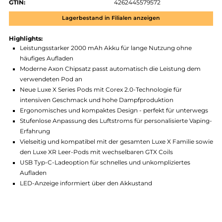
Zum Merkzettel hinzufügen
Produktnummer:
VAP_LX2-006
Hersteller:
Vaporesso
GTIN:
4262445579572
Lagerbestand in Filialen anzeigen
Highlights:
Leistungsstarker 2000 mAh Akku für lange Nutzung ohne
häufiges Aufladen
Moderne Axon Chipsatz passt automatisch die Leistung de
verwendeten Pod an
Neue Luxe X Series Pods mit Corex 2.0-Technologie für
intensiven Geschmack und hohe Dampfproduktion
Ergonomisches und kompaktes Design - perfekt für unterw
Stufenlose Anpassung des Luftstroms für personalisierte Vap
Erfahrung
Vielseitig und kompatibel mit der gesamten Luxe X Familie 
den Luxe XR Leer-Pods mit wechselbaren GTX Coils