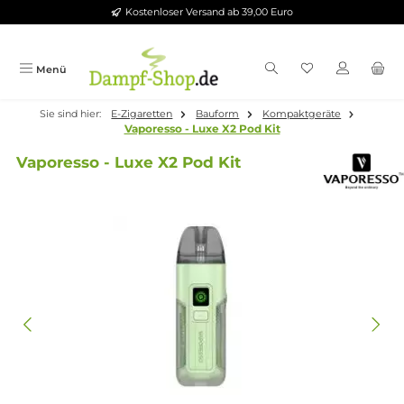
Kostenloser Versand ab 39,00 Euro
Zum Hauptinhalt springen
Menü
Sie sind hier:
E-Zigaretten
Bauform
Kompaktgeräte
Vaporesso - Luxe X2 Pod Kit
Vaporesso - Luxe X2 Pod Kit
Bildergalerie überspringen