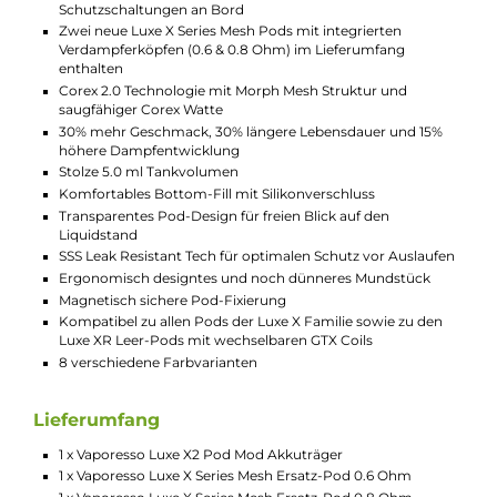
Dein Vaping-Erlebnis individuell zu gestalten. Egal ob
Du lieber einen intensiven Geschmack oder eine
große Dampfmenge bevorzugst, mit dem Luxe X2
hast Du alle Optionen zur Hand. Achtung: Folgende
Vaporesso GTX Coils sind Kompatibel: Luxe XR MTL
Pod 0.6, 0.8, 1.2 Ohm und Luxe XR DTL Pod: 0.3, 0.4
und 0.6 Ohm.
Technische Daten
Hochwertiges Pod-System für pures MTL und RDL
Dampfvergnügen
Kompakt und leicht
Moderne und sportliche Optik
Tolle Ergonomie und Haptik
Hochwertige Verarbeitung
Komfortable und leichte Bedienung
Integrierter 2000 mAh Ultra-High-Density Akku
USB Typ-C Charging mit 5V / 1.5A
Ausgangsleistung: max. 40 Watt
Moderner Axon Chipsatz für absolute Top-Performance u