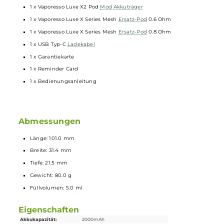
30% mehr Geschmack, 30% längere Lebensdauer und 15% höhe
Dampfentwicklung
Stolze 5.0 ml Tankvolumen
Komfortables Bottom-Fill mit Silikonverschluss
Transparentes Pod-Design für freien Blick auf den Liquidstand
SSS Leak Resistant Tech für optimalen Schutz vor Auslaufen
Ergonomisch designtes und noch dünneres
Mundstück
Magnetisch sichere Pod-Fixierung
Kompatibel zu allen Pods der Luxe X Familie sowie zu den Luxe
XR Leer-Pods mit wechselbaren GTX Coils
8 verschiedene Farbvarianten
Lieferumfang
1 x Vaporesso Luxe X2 Pod
Mod
Akkuträger
1 x Vaporesso Luxe X Series Mesh
Ersatz-Pod
0.6 Ohm