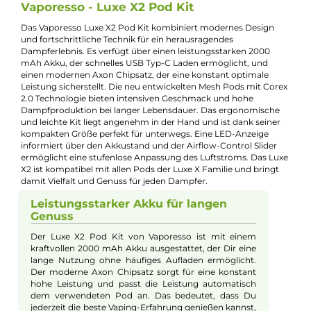
Bauform:
Kompaktgerät
, Pod-System
Display:
Standard Display
Eigenschaften:
Einsteigerfreundlich
, Klein & Kompakt
Füllvolumen:
5ml
Geregelter Akkuträger:
Ja
Maximale Leistung:
40W
Zugverhalten:
Mouth-to-Lung
Experte für dieses Produkt
Kevin Maxhuni
Produkt-Manager & Experte
Bei Fragen zu diesem Artikel kontaktieren Sie unseren
Experten schnell und einfach per E-Mail:
E-Mail senden