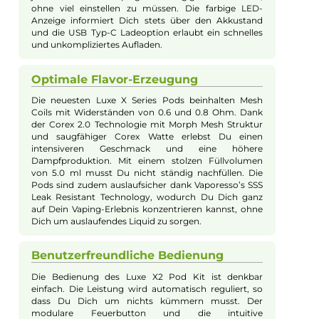
Beschreibung
Vaporesso - Luxe X2 Pod Kit
Das Vaporesso Luxe X2 Pod Kit kombiniert modernes Design
und fortschrittliche Technik für ein herausragendes
Dampferlebnis. Es verfügt über einen leistungsstarken 2000
mAh Akku, der schnelles USB Typ-C Laden ermöglicht, und
einen modernen Axon Chipsatz, der eine konstant optimale
Leistung sicherstellt. Die neu entwickelten Mesh Pods mit Cor
2.0 Technologie bieten intensiven Geschmack und hohe
Dampfproduktion bei langer Lebensdauer. Das ergonomische
und leichte Kit liegt angenehm in der Hand und ist dank seine
kompakten Größe perfekt für unterwegs. Eine LED-Anzeige
informiert über den Akkustand und der Airflow-Control Slider
ermöglicht eine stufenlose Anpassung des Luftstroms. Das Lu
X2 ist kompatibel mit allen Pods der Luxe X Familie und bringt
damit Vielfalt und Genuss für jeden Dampfer.
Leistungsstarker Akku für langen
Genuss
Der Luxe X2 Pod Kit von Vaporesso ist mit einem
kraftvollen 2000 mAh Akku ausgestattet, der Dir eine