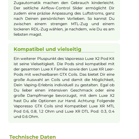
lange Nutzung ohne häufiges Aufladen ermöglicht.
Der moderne Axon Chipsatz sorgt für eine konstant
hohe Leistung und passt die Leistung automatisch
dem verwendeten Pod an. Das bedeutet, dass Du
jederzeit die beste Vaping-Erfahrung genießen kannst,
ohne viel einstellen zu müssen. Die farbige LED-
Anzeige informiert Dich stets über den Akkustand
und die USB Typ-C Ladeoption erlaubt ein schnelles
und unkompliziertes Aufladen.
Optimale Flavor-Erzeugung
Die neuesten Luxe X Series Pods beinhalten Mesh
Coils mit Widerständen von 0.6 und 0.8 Ohm. Dank
der Corex 2.0 Technologie mit Morph Mesh Struktur
und saugfähiger Corex Watte erlebst Du einen
intensiveren Geschmack und eine höhere
Dampfproduktion. Mit einem stolzen Füllvolumen
von 5.0 ml musst Du nicht ständig nachfüllen. Die
Pods sind zudem auslaufsicher dank Vaporesso’s SSS
Leak Resistant Technology, wodurch Du Dich ganz
auf Dein Vaping-Erlebnis konzentrieren kannst, ohne
Dich um auslaufendes Liquid zu sorgen.