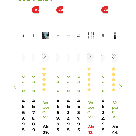
Transparentes Pod-Design für freien Blick auf den
Liquidstand
SSS Leak Resistant Tech für optimalen Schutz vor Auslauf
Ergonomisch designtes und noch dünneres Mundstück
Magnetisch sichere Pod-Fixierung
Kompatibel zu allen Pods der Luxe X Familie sowie zu den
Luxe XR Leer-Pods mit wechselbaren GTX Coils
8 verschiedene Farbvarianten
Lieferumfang
1 x Vaporesso Luxe X2 Pod Mod Akkuträger
1 x Vaporesso Luxe X Series Mesh Ersatz-Pod 0.6 Ohm
1 x Vaporesso Luxe X Series Mesh Ersatz-Pod 0.8 Ohm
1 x USB Typ-C Ladekabel
1 x Garantiekarte
1 x Reminder Card
1 x Bedienungsanleitung
Abmessungen