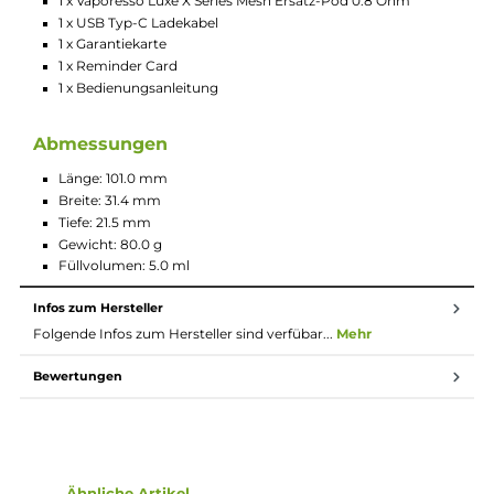
konstante Leistung
Automatische Leistungsregulierung gemäß des
Coilwiderstandes
Aktivierung über Feuerbutton und/oder Zugautomatik
Stylische LED Anzeige mit Vaporesso Logo zur optischen
Darstellung des Akkustandes (Grün = über 70%, Blau = 30-
70%, Rot = unter 30%)
Stufenlos und präzise regulierbare Slider Airflow-Control a
der Seite mit mehreren Lufteinlass-Slots
Luftstrom von strengem MTL bis lockerem MTL/RDL
regulierbar
8-Sekunden Overtime-Protection und relevante
Schutzschaltungen an Bord
Zwei neue Luxe X Series Mesh Pods mit integrierten
Verdampferköpfen (0.6 & 0.8 Ohm) im Lieferumfang
enthalten
Corex 2.0 Technologie mit Morph Mesh Struktur und
saugfähiger Corex Watte
30% mehr Geschmack, 30% längere Lebensdauer und 15%
höhere Dampfentwicklung
Stolze 5.0 ml Tankvolumen
Komfortables Bottom-Fill mit Silikonverschluss