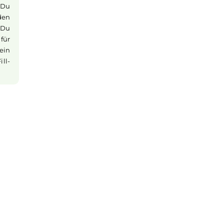
 bequem in Deine
d. Der kräftige
 ganzen Tag über
r das Aufladen
ealen Begleiter
ren Pods
e Kompatibilität
ie. Egal, ob Du
dest immer den
Pod erlebst Du
Ohm MTL Pod für
s bieten ein
 dank Top-Fill-