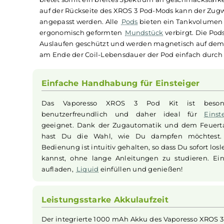
verleiht dem Kit eine beeindruckende Perform
aufeinanderfolgenden Stößen an die
Coil
abgeg
erreicht wird. Das Dampfen kann entweder übe
Schutzschaltungen
sorgen für einen sicheren u
Im Lieferumfang ist ein brandneuer XROS Pod 
Technology ein noch intensiveres RDL und MTL 
mitgeliefert und bietet ein pures MTL Vergnüge
bietet somit ein breites Spektrum an geschmac
auf der Rückseite des XROS 3 Pod-Mods kann d
angepasst werden. Alle
Pods
bieten ein Tankvol
ergonomisch geformten
Mundstück
verbirgt. 
Auslaufen geschützt und werden magnetisch a
am Ende der Coil-Lebensdauer der Pod einfach d
Einfache Handhabung für Einsteiger
Das Vaporesso XROS 3 Pod Kit ist b