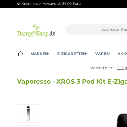
Kostenloser Versand ab 39,00 Euro
m Hauptinhalt springen
Zur Suche springen
Zur Hauptnavigation springen
MARKEN
E-ZIGARETTEN
VAPES
▾
▾
▾
Sie sind hier:
Vaporesso - XROS 3 Pod Kit E
Bildergalerie überspringen