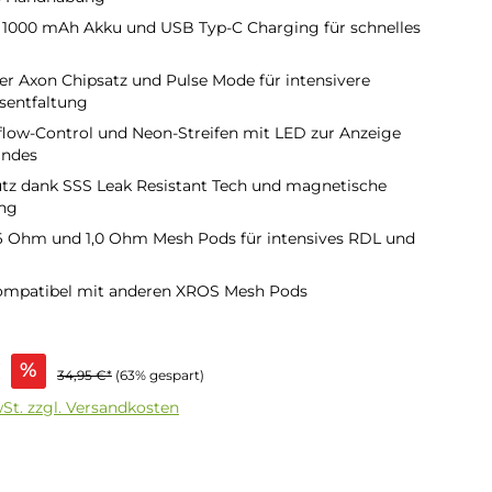
r 1000 mAh Akku und USB Typ-C Charging für schnelles
r Axon Chipsatz und Pulse Mode für intensivere
entfaltung
rflow-Control und Neon-Streifen mit LED zur Anzeige
andes
tz dank SSS Leak Resistant Tech und magnetische
ung
,6 Ohm und 1,0 Ohm Mesh Pods für intensives RDL und
kompatibel mit anderen XROS Mesh Pods
s:
€
%
34,95 €*
(63% gespart)
wSt. zzgl. Versandkosten