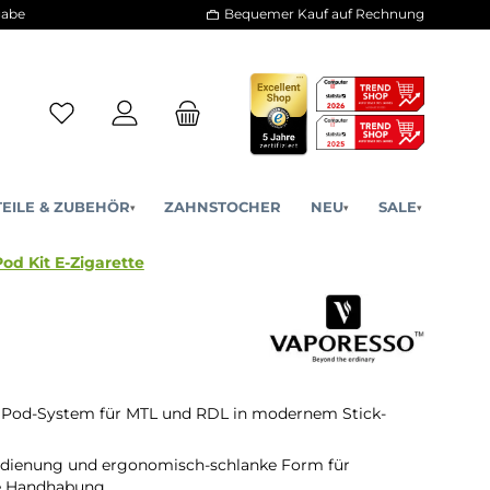
30 Tage Rückgabe
Bequemer Kauf a
ERSATZTEILE & ZUBEHÖR
ZAHNSTOCHER
NE
▾
▾
o - XROS 3 Pod Kit E-Zigarette
Pod-System für MTL und RDL in modernem Stick-
edienung und ergonomisch-schlanke Form für
 Handhabung