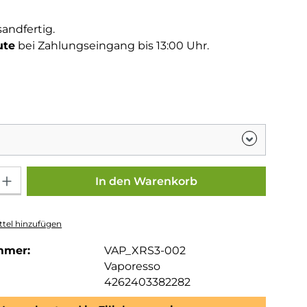
tliche Bewertung von 5 von 5 Sternen
g
sandfertig.
ute
bei Zahlungseingang bis 13:00 Uhr.
hlen
Gib den gewünschten Wert ein oder benutze die Schaltflächen um die Anza
In den Warenkorb
tel hinzufügen
mmer:
VAP_XRS3-002
Vaporesso
4262403382282