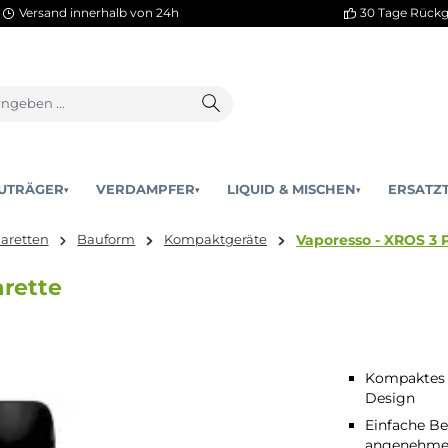
Versand innerhalb von 24h
AKKUTRÄGER
VERDAMPFER
LIQUID & MISCHEN
▾
▾
Vaporess
E-Zigaretten
Bauform
Kompaktgeräte
-Zigarette
Kompaktes 
Design
Einfache B
angenehme