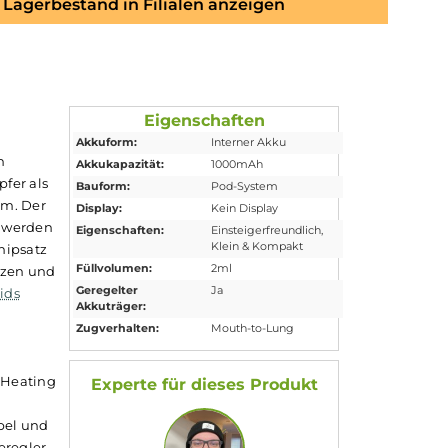
Lagerbestand in Filialen anzeigen
Eigenschaften
Akkuform:
Interner Akku
endigen Farben
Akkukapazität:
1000mAh
ionierte Dampfer als
Bauform:
Pod-System
f kleinem Raum. Der
Display:
Kein Display
ll aufgeladen werden
Eigenschaften:
Einsteigerfreundli
Klein & Kompakt
d. Der Axon Chipsatz