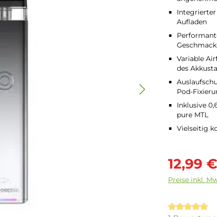
Integrierte
Aufladen
Performante
Geschmacks
Variable Ai
des Akkust
Auslaufschu
Pod-Fixier
Inklusive 0
pure MTL
Vielseitig 
Verkaufsprei
12,99 
Preise inkl. M