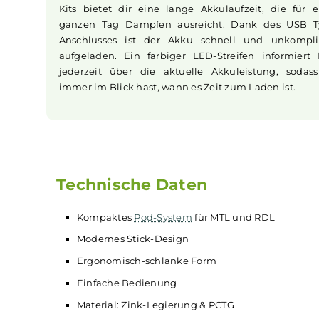
benutzerfreundlich und daher ideal fü
geeignet. Dank der Zugautomatik und dem F
hast Du die Wahl, wie Du dampfen möch
Bedienung ist intuitiv gehalten, so dass Du sof
kannst, ohne lange Anleitungen zu studiere
aufladen,
Liquid
einfüllen und genießen!
Leistungsstarke Akkulaufzeit
Der integrierte 1000 mAh Akku des Vaporesso
Kits bietet dir eine lange Akkulaufzeit, di
ganzen Tag Dampfen ausreicht. Dank des
Anschlusses ist der Akku schnell und unk
aufgeladen. Ein farbiger LED-Streifen info
jederzeit über die aktuelle Akkuleistung,
immer im Blick hast, wann es Zeit zum Laden is