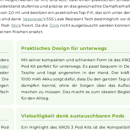
ance und bietet den legendären Pulse-Mode, bei dem die L
eben wird, wodurch eine noch bessere Geschmacksentfal
r den Feuertaster oder die Zugautomatik erfolgen. Umfang
nd zuverlässigen Betrieb.
mit einer festverbauten 0,6 Ohm Mesh
Coil
enthalten, der d
Dampferlebnis bietet. Ein zusätzlicher 1,0 Ohm Mesh Pod wi
n. Das System ist auch zu allen übrigen
Pods
der XROS Fam
kstarken Möglichkeiten für MTL und RDL. Über einen prakt
er Zugwiderstand stufenlos und präzise an das gewünschte
umen von 2,0 ml und besitzen ein praktisches Top-Fill, das
Die Pods sind dank
Vaporesso
’s SSS Leak Resistant Tech bes
uf dem Pod-
Stick
fixiert. Da die
Coils
nicht ausgetauscht w
urch einen frischen ersetzt.
Praktisches Design für unterwe
esonders
Mit seiner kompakten und schlanken For