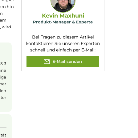
Füllvolumen:
2ml
eistung in kurzen und
Geregelter
Ja
tung des
Liquids
Akkuträger:
reiche
Zugverhalten:
Mouth-to-Lung
ank der Corex Heating
Experte für dieses Produk
rd ebenfalls
ilie kompatibel und
ischen Schieberegler
 Dampfverhalten hin
 sich unter dem
Kevin Maxhuni
tmöglich vor dem
Produkt-Manager & Experte
erden können, wird
Bei Fragen zu diesem Artikel
kontaktieren Sie unseren Expert
schnell und einfach per E-Mail:
gs
E-Mail senden
m ist das XROS 3