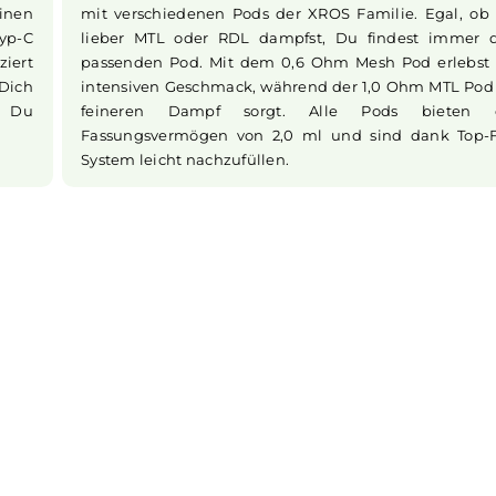
r
Einsteiger
Pod Kit perfekt für unterwegs. Es passt
euertaster
Tasche und liegt angenehm in der Han
test. Die
1000 mAh Akku sorgt dafür, dass Du den
ort loslegen
dampfen kannst, ohne dir Sorgen übe
n. Einfach
machen zu müssen. Das macht es zum id
für den Alltag.
Vielseitigkeit dank austauschba
 XROS 3 Pod
Ein Highlight des XROS 3 Pod Kits ist di
e für einen
mit verschiedenen Pods der XROS Famil
 USB Typ-C
lieber MTL oder RDL dampfst, Du fin
ompliziert
passenden Pod. Mit dem 0,6 Ohm Mesh 
rmiert Dich
intensiven Geschmack, während der 1,0 
 sodass Du
feineren Dampf sorgt. Alle Pod
t.
Fassungsvermögen von 2,0 ml und sind
System leicht nachzufüllen.