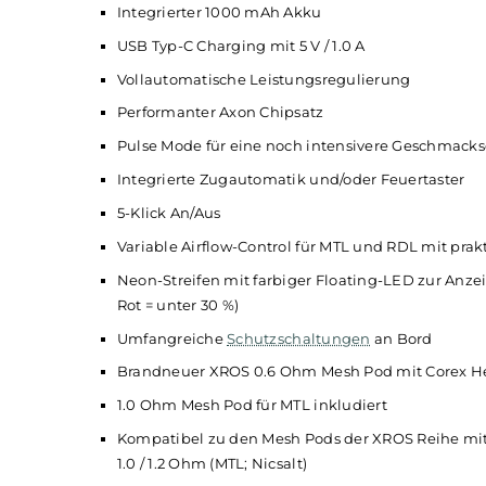
Technische Daten
Kompaktes
Pod-System
für MTL und RDL
Modernes Stick-Design
Ergonomisch-schlanke Form
Einfache Bedienung
Material: Zink-Legierung & PCTG
Integrierter 1000 mAh Akku
USB Typ-C Charging mit 5 V / 1.0 A
Vollautomatische Leistungsregulierung
Performanter Axon Chipsatz
Pulse Mode für eine noch intensivere Ges