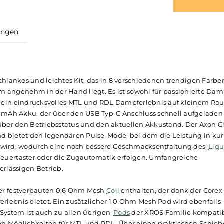
ewertungen
Kit
ktes, schlankes und leichtes Kit, das in 8 verschiedenen tr
ick
-Form angenehm in der Hand liegt. Es ist sowohl für pass
 bietet ein eindrucksvolles MTL und RDL Dampferlebnis au
ten 1000 mAh Akku, der über den USB Typ-C Anschluss schne
rmiert über den Betriebsstatus und den aktuellen Akkustan