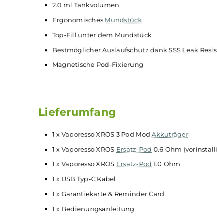
Integrierte Zugautomatik und/oder Feuerta
5-Klick An/Aus
Variable Airflow-Control für MTL und RDL m
Neon-Streifen mit farbiger Floating-LED zu
Rot = unter 30 %)
Umfangreiche
Schutzschaltungen
an Bord
Brandneuer XROS 0.6 Ohm Mesh Pod mit Co
1.0 Ohm Mesh Pod für MTL inkludiert
Kompatibel zu den Mesh Pods der XROS Reih
1.0 / 1.2 Ohm (MTL; Nicsalt)
2.0 ml Tankvolumen
Ergonomisches
Mundstück
Top-Fill unter dem Mundstück