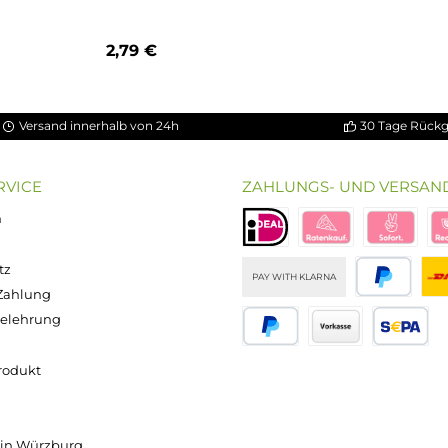
5 Sternen
Vaporesso - iTank Bubble Ersatzglas 8 ml
pf
2,79 €