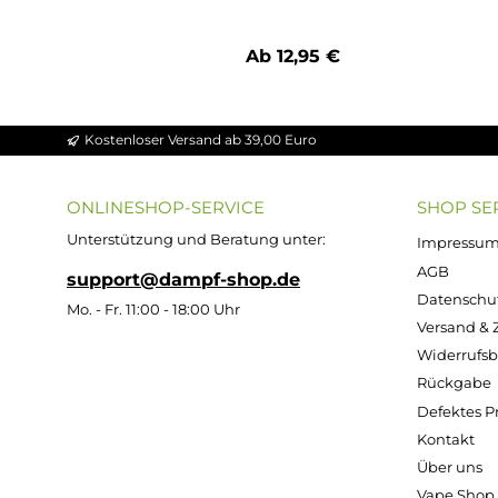
Produktgalerie überspringen
Durchschnittliche Bewertung von 5 von 
5x Vaporesso GTI Mesh Coil Verdampferko
Ab 12,95 €