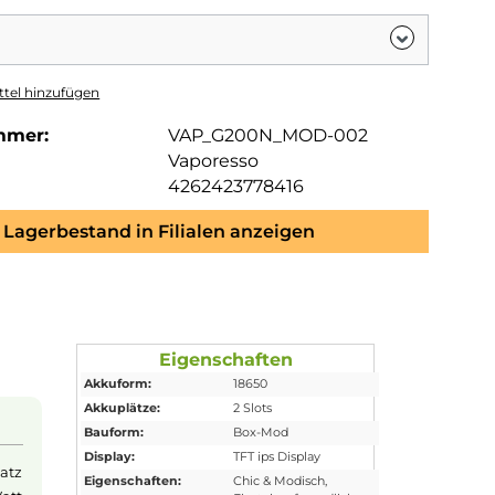
tel hinzufügen
mmer:
VAP_G200N_MOD-002
Vaporesso
4262423778416
Lagerbestand in Filialen anzeigen