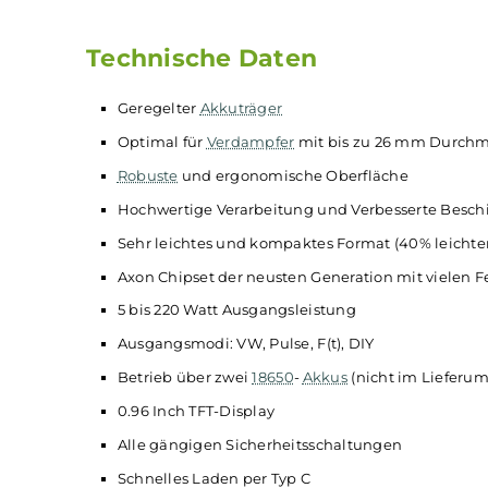
im Lieferumfang enthalten sind. Das große
Display bietet einen vollständigen Überblic
wichtigen Informationen und Steuerungsopt
Bedienelemente befinden sich praktis
unterhalb des Displays, während der F
ergonomisch an der Seite angebracht ist.
Technische Daten
Geregelter
Akkuträger
Optimal für
Verdampfer
mit bis zu 26 mm 
Robuste
und ergonomische Oberfläche
Hochwertige Verarbeitung und Verbessert
Sehr leichtes und kompaktes Format (40% le