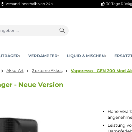
Versand innerhalb von 24h
AKKUTRÄGER
VERDAMPFER
LIQUID & MISCHEN
▾
▾
Vaporesso - GEN
träger
Akku-Art
2 externe Akkus
uträger - Neue Version
Hohe Verar
angenehme
Leistung vo
Dampferleb