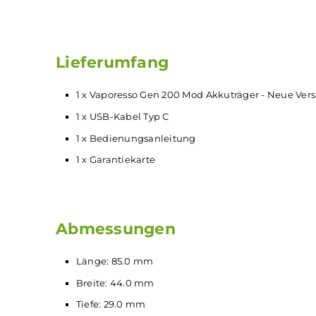
Axon Chipset der neusten Generation mit v
5 bis 220 Watt Ausgangsleistung
Ausgangsmodi: VW, Pulse, F(t), DIY
Betrieb über zwei
18650
-
Akkus
(nicht im L
0.96 Inch TFT-Display
Alle gängigen Sicherheitsschaltungen
Schnelles Laden per Typ C
Lieferumfang
1 x Vaporesso Gen 200 Mod Akkuträger - Ne
1 x USB-Kabel Typ C