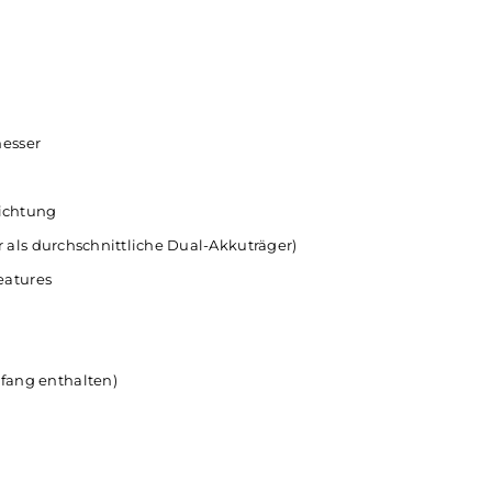
 0.96 Zoll
allen üblichen Sicherheitsfeatures aus
k über alle
sorgen für einen sicheren und zuverläss
ionen. Die
Geräts und bieten dem Benutzer zusät
cherweise
beim Dampfen.
euerknopf
Durchmesser
e Beschichtung
ichter als durchschnittliche Dual-Akkuträger)