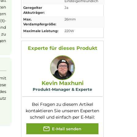
Eigenschaften
Akkuform:
18650
Akkuplätze:
2 Slots
Bauform:
Box-Mod
Display:
TFT ips Display
n Axon Chipsatz
Eigenschaften:
Chic & Modisch
,
 bis zu 220 Watt
Einsteigerfreundli
dank der kurzen
Geregelter
Ja
Akkuträger:
en beim Feuern
Max.
26mm
tung. Der F(t)-
Verdampfergröße:
 Spannungen und
Maximale Leistung:
220W
Dampferlebnis zu
e Einstellungen
-Mode.
Experte für dieses Produk
GEN 200 Mod mit