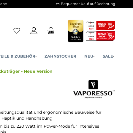
30 Tage Rückgabe
Bequemer Kauf a
ERSATZTEILE & ZUBEHÖR
ZAHNSTOCHER
NE
▾
▾
 200 Mod Akkuträger - Neue Version
beitungsqualität und ergonomische Bauweise für
 Haptik und Handhabung
n bis zu 220 Watt im Power-Mode für intensives
nis