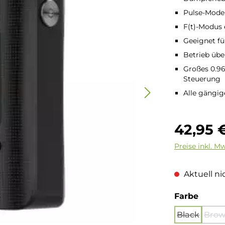
Pulse-Mode
F(t)-Modus 
Geeignet f
Betrieb übe
Großes 0.96
Steuerung
Alle gängig
Regulärer Pre
42,95 
Preise inkl. M
Aktuell nic
auswä
Farbe
Black
Bro
(Diese Opt
(D