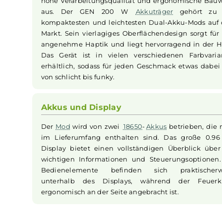
Vaporesso - GEN 200 Mo
Design und Ergonomie
Die GEN-Reihe von
Vaporesso
zeichnet sich 
hohe Verarbeitungsqualität und ergonomisch
aus. Der GEN 200 W
Akkuträger
gehör
kompaktesten und leichtesten Dual-Akku-Mo
Markt. Sein vierlagiges Oberflächendesign sor
angenehme Haptik und liegt hervorragend in
Das Gerät ist in vielen verschiedenen Far
erhältlich, sodass für jeden Geschmack etwas 
von schlicht bis funky.
Akkus und Display
Der
Mod
wird von zwei
18650
-
Akkus
betrieben