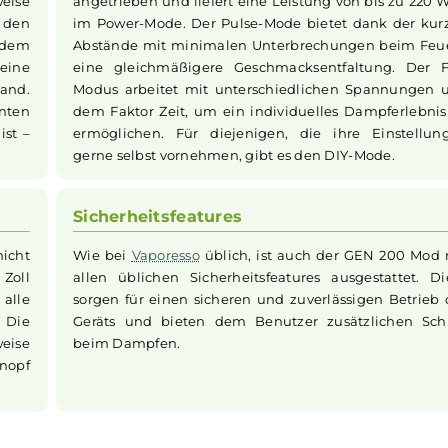
d Akkuträger - Neue Version
Leistung und Modi
durch ihre
Der GEN 200
Mod
wird von dem neueste
e Bauweise
angetrieben und liefert eine Leistung von
t zu den
im Power-Mode. Der Pulse-Mode bietet 
ds auf dem
Abstände mit minimalen Unterbrechung
gt für eine
eine gleichmäßigere Geschmacksentfal
 der Hand.
Modus arbeitet mit unterschiedlichen
bvarianten
dem Faktor Zeit, um ein individuelles 
dabei ist –
ermöglichen. Für diejenigen, die ihr
gerne selbst vornehmen, gibt es den DIY
Sicherheitsfeatures
, die nicht
Wie bei
Vaporesso
üblich, ist auch der 