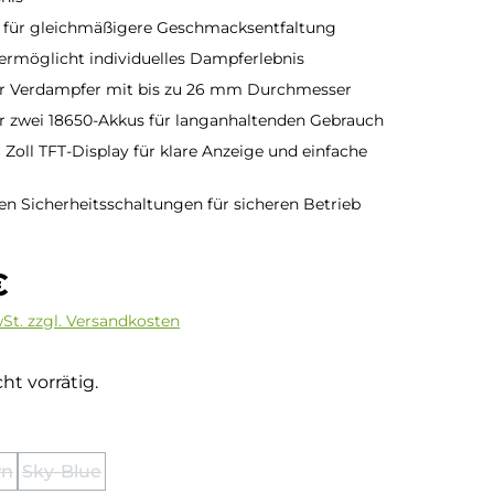
 für gleichmäßigere Geschmacksentfaltung
ermöglicht individuelles Dampferlebnis
ür Verdampfer mit bis zu 26 mm Durchmesser
r zwei 18650-Akkus für langanhaltenden Gebrauch
 Zoll TFT-Display für klare Anzeige und einfache
en Sicherheitsschaltungen für sicheren Betrieb
is:
€
wSt. zzgl. Versandkosten
ht vorrätig.
hlen
wn
Sky-Blue
ion ist zurzeit nicht verfügbar.)
iese Option ist zurzeit nicht verfügbar.)
(Diese Option ist zurzeit nicht verfügbar.)