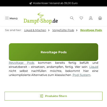
Kostenloser Versand ab 39,00 Euro
Zum Hauptinhalt springen
Menü
Sie sind hier:
Liquid & Mischen
Vorgefüllte Pods
Revoltage 
Revoltage Pods
Revoltage Pods
kommen bereits fertig befüllt un
einsatzbereit – einsetzen, andampfen, fertig. Wer sein
Liqu
nicht selbst nachfüllen möchte, bekommt hier ei
unkomplizierte Alternative zum klassischen
Pod-System
.
Produkte filtern