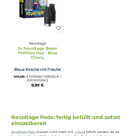
Pineapple
Raspberry
Eisgekühlte Ananas
Gelbe Himbeere mit Frisch
Inhalt:
4 Milliliter
(499,50 € /
Inhalt:
4 Milliliter
(499,50 € /
200 Milliliter)
200 Milliliter)
9,99 €
9,99 €
Revoltage
2x Revoltage Beam
Prefilled Pod - Blue