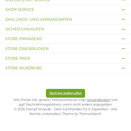
Reinigung des alten Pods und ohne Tropfgefahr beim Nachfüllen. Für
Vaper, die ihr Gerät häufig wechseln oder zwischendurch andere
Geschmacksrichtungen ausprobieren möchten, ist dieser schnelle
Wechsel ein klarer Vorteil gegenüber Systemen mit manueller
Befüllung.
Passend zum jeweiligen Gerät
Die Pods sind auf bestimmte
Revoltage
-Geräte abgestimmt, weshalb
beim Kauf auf die Kompatibilität mit dem eigenen
Pod-System
geachtet werden sollte. Im Sortiment finden sich die passenden
Ersatz
Pods
für die gängigen Revoltage-Modelle, sodass sich das jeweilige
Gerät unkompliziert weiterbetreiben lässt.
Kostenloser Versand ab 39,00 Euro
ONLINESHOP-SERVICE
SHOP SERVICE
ZAHLUNGS- UND VERSANDARTEN