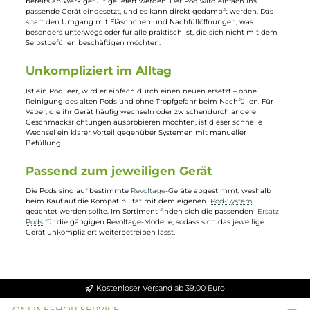
Cherry
Blaue Kirsche mit Frische
Inhalt:
4 Milliliter
(499,50 € /
200 Milliliter)
9,99 €
Revoltage Pods: fertig befüllt und sofort
einsatzbereit
Revoltage Pods
müssen nicht mehr mit
Liquid
befüllt werden, da sie
bereits ab Werk gefüllt geliefert werden. Der Pod wird einfach ins
passende Gerät eingesetzt, und es kann direkt gedampft werden. Das
spart den Umgang mit Fläschchen und Nachfüllöffnungen, was
besonders unterwegs oder für alle praktisch ist, die sich nicht mit dem
Selbstbefüllen beschäftigen möchten.
Unkompliziert im Alltag
Ist ein Pod leer, wird er einfach durch einen neuen ersetzt – ohne