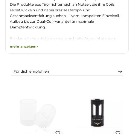
Vapor Giant ist ein österreichischer Herstelle
der sich auf
Selbstwickler-Verdampfer (RT
für anspruchsvolle Dampfer spezialisiert hat
Die Produkte aus Tirol richten sich an Nutzer, die ihre Coils
selbst wickeln und dabei präzise Dampf- und
Geschmacksentfaltung suchen — vom kompakten Einzelcoil
Aufbau bis zur Dual-Coil-Variante für maximale
Dampfentwicklung.
Bei dampf-shop.de führen wir eine breite Auswahl aus dem
Vapor Giant Sortiment: Die
Go-Serie
(Go 1, Go 2, Go 3) bietet
mehr anzeigen
vielseitige RTAs mit wechselbaren Verdampferköpfen in
Kanthal, Keramik und Notch-Ausführung sowie integrierten
RBA-Decks als Dual- und Single-Coil-Variante. Dazu gibt es
Ersatzgläser, Long-Tank-Kits und Nano-Kits für die Go-Linie.
Die
Extreme 2
-Serie punktet mit einer Chamber-Reduction f
ein engeres Zug­verhalten, der
Mini v4
mit Poly-Tank-Option
sowie der
v6 S DLC Black Edition
als Premium-Ausführung.
Ergänzend führen wir Drip Tips für den Kronos 2S/2M,
Tankshields und Vapebands.
Alle Vapor Giant Artikel sind bei dampf-shop.de ab Lager in