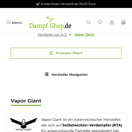
Kostenloser Versand ab 39,00 Euro
Zum Hauptinhalt springen
Menü
Hersteller von A-Z
Vapor Giant
Produkte filtern
Hersteller Navigation
Vapor Giant