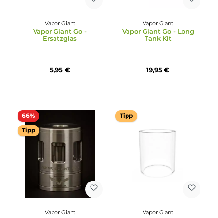
Pirmasens verfügbar — passende Ersatzgläser,
Verdampferköpfe und RBA-Decks zur jeweiligen Serie finden
sich direkt im selben Shop. Schneller Versand, kompetente
Beratung und das vollständige Zubehörsortiment machen d
Unterschied.
Vapor Giant
Vapor Giant
Vapor Giant Go -
Vapor Giant Go - Long
Ersatzglas
Tank Kit
5,95 €
19,95 €
66%
Tipp
Tipp