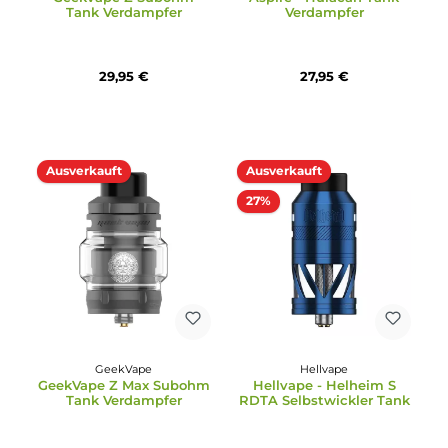
Selbstwickler Tank -
RDA Selbstwickler
Limited Edition
Tröpfler
99,95 €
34,95 €
Ausverkauft
Ausverkauft
Durchschnittliche Bewertung von 5 von 5 Sternen
Durchschnittliche Bewertun
GeekVape
Aspire
Geekvape Z Subohm
Aspire - Huracan Tank