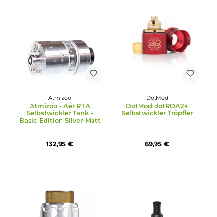
VooPoo
Vandy Vape
VooPoo TPP X Tank
VandyVape Berserker V1.
Verdampfer
MTL RTA
21,95 €
35,99 €