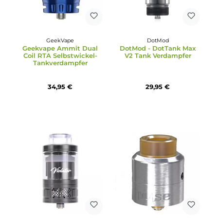
Vandy Vape
Uwell
Vandy Vape Pyro 24
Uwell - Crown Nano Tan
RDTA Selbstwickler Tank
Verdampfer
38,95 €
27,95 €
GeekVape
DotMod