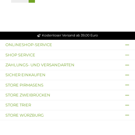
37,95 €
39,99 €
Ausverkauft
ThunderHead Creations
Vandy Vape
ThunderHead Creations
Vandy Vape
Artemis RDTA
Widowmaker RTA
Selbstwickler Tank