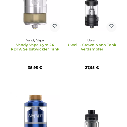
Atmizoo
DotMod
Atmizoo - Aer RTA
DotMod dotRDA24
Selbstwickler Tank -
Selbstwickler Tröpfler
Basic Edition Silver-Matt
132,95 €
69,95 €