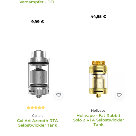
Uwell
Durchschnittliche Bewertung von 5 von 5 Sternen
Uwell Fancier RTA & RD
VooPoo
Tank Verdampfer
VooPoo - PnP X Pod Tank
Verdampfer - DTL
44,95 €
9,99 €