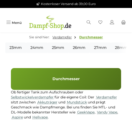
Kostenloser Versand ab 39,00 Euro
Zum Hauptinhalt springen
Menü
Sie sind hier:
Verdampfer
Durchmesser
23mm
24mm
25mm
26mm
27mm
2
Durchmesser
Ob fertiger Tank zum Aufschrauben oder
Selbstwickelverdampfer
für die eigene Coil: Der
Verdampfer
sitzt zwischen
Akkuträger
und
Mundstück
und prägt
Geschmack wie Dampfmenge. Bei uns finden Sie MTL- und
DL-Modelle bekannter Hersteller wie
GeekVape
,
Vandy Vape
,
Aspire
und
Hellvape
.