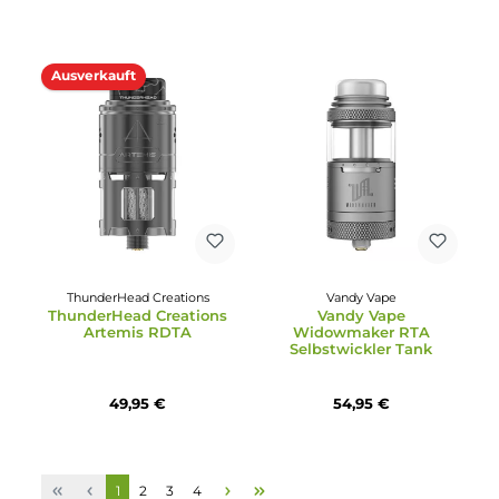
28,95 €
32,95 €
44,95 €
Ausverkauft
Ausverkauft
Vandy Vape
Durchschnittliche Bewertung von 5 von 5 Sternen
Vandy Vape - Kylin V3
Exvape
RTA Selbstwickler Tan
Exvape Expromizer TCX
RDTA