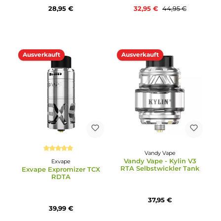
Tank Verdampfer
Verdampfer
29,95 €
27,95 €
Ausverkauft
Ausverkauft
27%
GeekVape
Hellvape
GeekVape Z Max Subohm
Hellvape - Helheim S
Tank Verdampfer
RDTA Selbstwickler Tan