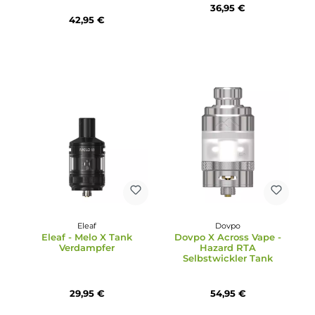
Hellvape
Durchschnittliche Bewertung von 5 von 5 Sternen
Hellvape - Fat Rabbit
Coilart
Solo 2 RTA Selbstwickle
CoilArt Azeroth RTA
Tank
Selbstwickler Tank
36,95 €
42,95 €