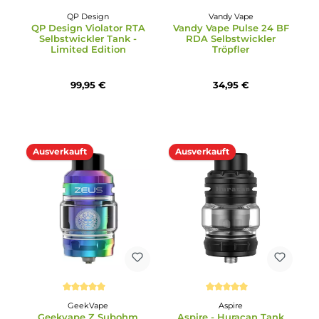
Geekvape Ammit Dual
DotMod - DotTank Max
Coil RTA Selbstwickel-
V2 Tank Verdampfer
Tankverdampfer
34,95 €
29,95 €
QP Design
Vandy Vape
QP Design Violator RTA
Vandy Vape Pulse 24 B