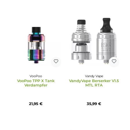
Eleaf
Dovpo
Eleaf - Melo X Tank
Dovpo X Across Vape -
Verdampfer
Hazard RTA
Selbstwickler Tank
29,95 €
54,95 €