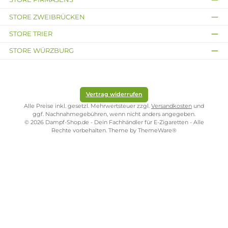
verschiedenen Gerätemodellen und Dampfpräferenzen kompatibel sin
Vielfalt für individuelle Dampferlebnisse
Die Auswahl an Verdampferköpfen umfasst verschiedene Widerstände
und Spulentypen, von Sub-Ohm-Coils für dichte Dampfwolken bis zu
höheren Widerständen für intensiveren Geschmack. Diese Vielfalt
ermöglicht es Vapern, den Verdampferkopf an ihre persönlichen
Vorlieben und das verwendete Gerät anzupassen.
Regelmäßiger Wechsel für optimale
Leistung
Ein regelmäßiger Wechsel der Verdampferköpfe ist wichtig, um eine
gleichbleibende Qualität und Geschmackstreue des Dampfs zu
gewährleisten. Abgenutzte oder verbrannte Coils können das
Dampferlebnis beeinträchtigen. Der Austausch sorgt für eine konstant
hohe Leistung und ein angenehmes Dampfen.
Hochwertige Materialien für
Langlebigkeit
Die Verdampferköpfe auf Dampf-Shop.de sind aus hochwertigen
Materialien gefertigt, die eine effiziente Wärmeübertragung und
Langlebigkeit gewährleisten. Sie bieten eine zuverlässige und sichere