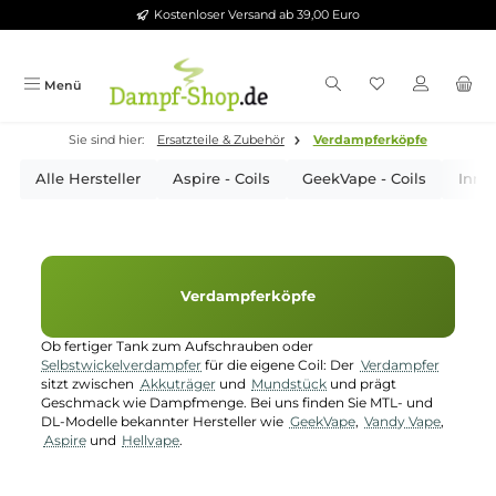
Kostenloser Versand ab 39,00 Euro
Zum Hauptinhalt springen
Menü
Sie sind hier:
Ersatzteile & Zubehör
Verdampferköpfe
Alle Hersteller
Aspire - Coils
GeekVape - Coils
Verdampferköpfe
Ob fertiger Tank zum Aufschrauben oder
Selbstwickelverdampfer
für die eigene Coil: Der
Verdampfer
sitzt zwischen
Akkuträger
und
Mundstück
und prägt
Geschmack wie Dampfmenge. Bei uns finden Sie MTL- und
DL-Modelle bekannter Hersteller wie
GeekVape
,
Vandy Vape
,
Aspire
und
Hellvape
.