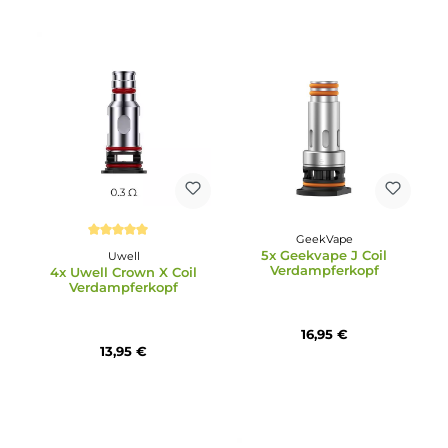
Smok Technology
Durchschnittliche Bewertung von 5 von 5 Sternen
5x Smok TA-Series
Vaporesso
Meshed Coil
5x Vaporesso GTI Mesh
Verdampferkopf 0.4 Oh
Coil Verdampferkopf
16,95 €
12,95 €