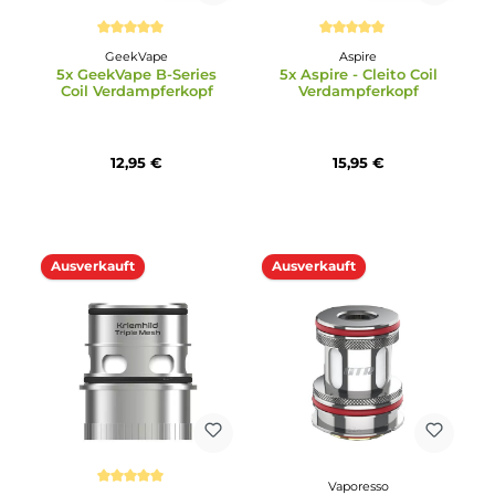
GeekVape
Eleaf
5x GeekVape B-Series
5x Eleaf EP Coil
(Boost Version) Coil
Verdampferkopf
Verdampferkopf
12,95 €
9,99 €
Ausverkauft