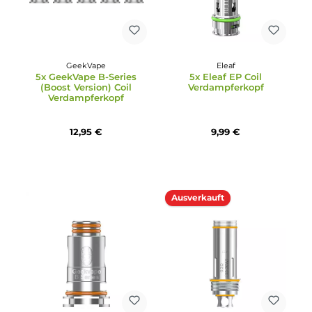
Eleaf
GeekVape
5x Eleaf EC-D Coil
5x Geekvape G-Series S
Verdampferkopf
Coil Verdampferkopf 1.
Ohm
12,95 €
9,99 €