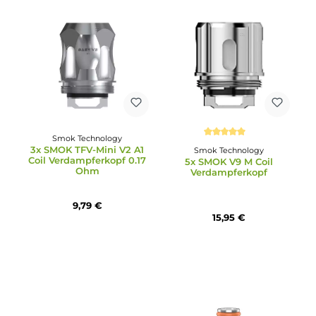
GeekVape
Durchschnittliche Bewertung von 5 von 5 Sternen
5x Geekvape J Coil
Uwell
Verdampferkopf
4x Uwell Crown X Coil
Verdampferkopf
16,95 €
13,95 €