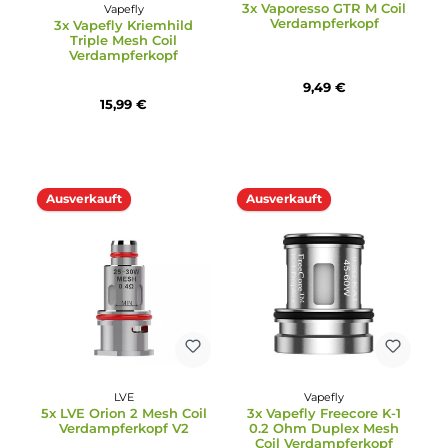
Durchschnittliche Bewertung von 5 von 5 Sternen
Durchschnittliche Bewertun
GeekVape
Aspire
5x GeekVape B-Series
5x Aspire - Cleito Coil
Coil Verdampferkopf
Verdampferkopf
12,95 €
15,95 €
Ausverkauft
Ausverkauft