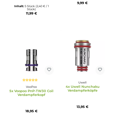
Joyetech
Durchschnittliche Bewertung von 4.7 von 5 Sternen
5x Joyetech EN Coil
Aspire
Verdampferkopf 0.8 Oh
5x Aspire Nautilus BVC
Verdampferkopf
9,99 €
Inhalt:
5 Stück
(2,40 € / 1
Stück)
11,99 €