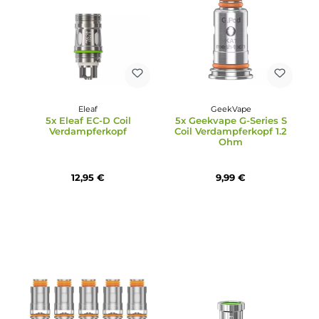
Smok Technology
Durchschnittliche Bewertun
3x SMOK TFV-Mini V2 A1
Smok Technology
Coil Verdampferkopf 0.17
5x SMOK V9 M Coil
Ohm
Verdampferkopf
9,79 €
15,95 €