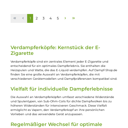
LVE
Vapefly
5x LVE Orion 2 Mesh Coil
3x Vapefly Freecore K-1
Verdampferkopf V2
0.2 Ohm Duplex Mesh
Coil Verdampferkopf
13,95 €
11,95 €
Ausverkauft
Ausverkauft