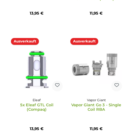
Vaporesso
Durchschnittliche Bewertung von 5 von 5 Sternen
3x Vaporesso GTR M Coi
Vapefly
Verdampferkopf
3x Vapefly Kriemhild
Triple Mesh Coil
Verdampferkopf
9,49 €
15,99 €
Ausverkauft
Ausverkauft