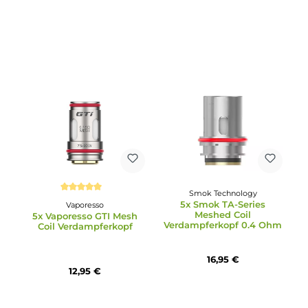
Uwell
Durchschnittliche Bewertung von 5 von 5 Sternen
4x Uwell Nunchaku
VooPoo
Verdampferköpfe
5x Voopoo PnP-TW30 Coil
Verdampferkopf
13,95 €
18,95 €