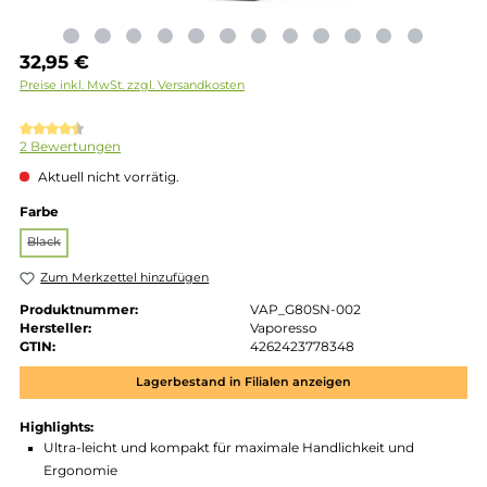
Regulärer Preis:
32,95 €
Preise inkl. MwSt. zzgl. Versandkosten
Durchschnittliche Bewertung von 4.5 von 5 Sternen
2 Bewertungen
Aktuell nicht vorrätig.
auswählen
Farbe
Black
(Diese Option ist zurzeit nicht verfügbar.)
Zum Merkzettel hinzufügen
Produktnummer:
VAP_G80SN-002
Hersteller:
Vaporesso
GTIN:
4262423778348
Lagerbestand in Filialen anzeigen