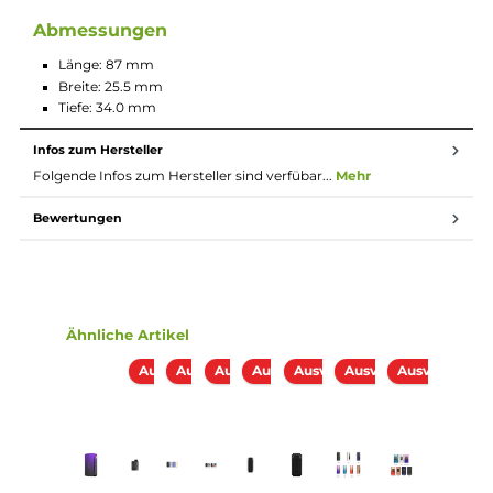
Extrem kompakt und leicht (48 g)
Robuste, 4-lagige Beschichtung mit griffig gummiertem
Finish
Nochmals Verbesserte Beschichtung
Magnetische Akkufachabdeckung
Ausgangsleistung von 5 bis 80 W
Moderner Axon Chipsatz
Dampfmodi: VW/Power, Smart-VW, DIY (Curve), Pulse, F(t
Verschiedene Preheat-Stufen
Umfangreiche Schutzschaltungen an Bord
5 V / 2 A USB Typ-C Quick-Charge
Ergonomischer Feuertaster
3 Bedientasten (Up, Menue, Down)
Brillantes 0.96 Zoll TFT-Farbdisplay
Puff-Counter
Gefederter 510er-Anschluss
Für Verdampfer bis 24.5 mm Durchmesser
Lieferumfang