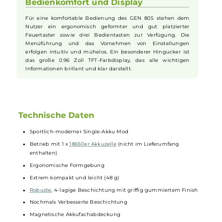
Der moderne Axon Chipsatz des GEN 80S bietet neben den
klassischen Dampfmodi und verschiedenen Preheat-Stufen
auch innovative Funktionen wie den Pulse-Modus für
pulsierende Leistungsausgabe und den F(t) Modus, die ein
intensiveres Dampf- und Geschmackserlebnis ermöglichen.
Diese Vielfalt an Optionen erlaubt ein individuell angepasstes
Dampferlebnis. Selbstverständlich sind auch umfassende
Sicherheitsfeatures integriert.
Bedienkomfort und Display
Für eine komfortable Bedienung des GEN 80S stehen dem
Nutzer ein ergonomisch geformter und gut platzierter
Feuertaster sowie drei Bedientasten zur Verfügung. Die
Menüführung und das Vornehmen von Einstellungen
erfolgen intuitiv und mühelos. Ein besonderer Hingucker ist
das große 0.96 Zoll TFT-Farbdisplay, das alle wichtigen
Informationen brillant und klar darstellt.