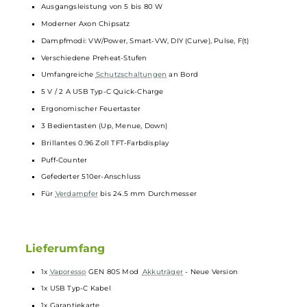
Technische Daten
Sportlich-moderner Single-Akku Mod
Betrieb mit 1 x
18650er Akkuzelle
(nicht im Lieferumfang
enthalten)
Ergonomische Formgebung
Extrem kompakt und leicht (48 g)
Robuste
, 4-lagige Beschichtung mit griffig gummiertem Finish
Nochmals Verbesserte Beschichtung
Magnetische Akkufachabdeckung
Ausgangsleistung von 5 bis 80 W
Moderner Axon Chipsatz
Dampfmodi: VW/Power, Smart-VW, DIY (Curve), Pulse, F(t)
Verschiedene Preheat-Stufen
Umfangreiche
Schutzschaltungen
an Bord
5 V / 2 A USB Typ-C Quick-Charge
Ergonomischer Feuertaster