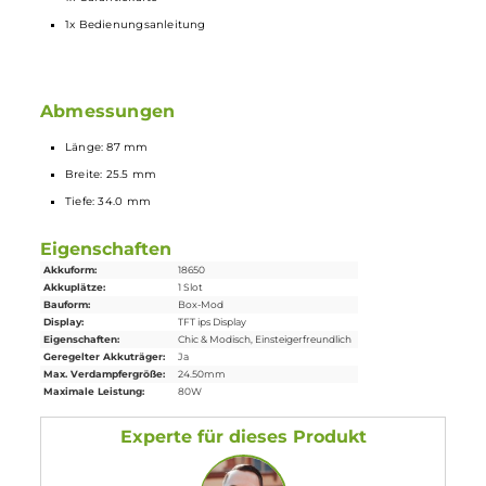
3 Bedientasten (Up, Menue, Down)
Brillantes 0.96 Zoll TFT-Farbdisplay
Puff-Counter
Gefederter 510er-Anschluss
Für
Verdampfer
bis 24.5 mm Durchmesser
Lieferumfang
1x
Vaporesso
GEN 80S Mod
Akkuträger
- Neue Version
1x USB Typ-C Kabel
1x Garantiekarte
1x Bedienungsanleitung
Abmessungen