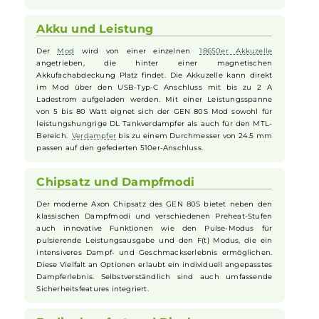
Der GEN 80S
Mod
besticht durch sein modernes und
stylisches Design. Mit einem Gewicht von nur 48 g zählt er zu
den leichtesten und kompaktesten Mods seiner Kategorie.
Besonderer Wert wurde auf die Ergonomie und komfortable
Bedienung gelegt. Die
robuste
4-lagige Beschichtung mit
gummiertem Finish sorgt nicht nur für eine ansprechende
Optik
, sondern auch für eine angenehme und griffige Haptik.
Akku und Leistung
Der
Mod
wird von einer einzelnen
18650er Akkuzelle
angetrieben, die hinter einer magnetischen
Akkufachabdeckung Platz findet. Die Akkuzelle kann direkt
im Mod über den USB-Typ-C Anschluss mit bis zu 2 A
Ladestrom aufgeladen werden. Mit einer Leistungsspanne
von 5 bis 80 Watt eignet sich der GEN 80S Mod sowohl für
leistungshungrige DL Tankverdampfer als auch für den MTL-
Bereich.
Verdampfer
bis zu einem Durchmesser von 24.5 mm
passen auf den gefederten 510er-Anschluss.
Chipsatz und Dampfmodi