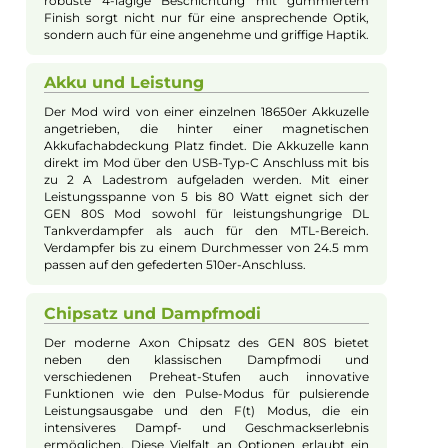
Bei Fragen zu diesem Artikel kontaktieren Sie unseren
Experten schnell und einfach per E-Mail:
E-Mail senden
Beschreibung
Vaporesso - GEN 80S Mod Akkuträger -
Neue Version
Design und Handlichkeit
Der GEN 80S Mod besticht durch sein modernes und
stylisches Design. Mit einem Gewicht von nur 48 g
zählt er zu den leichtesten und kompaktesten Mods
seiner Kategorie. Besonderer Wert wurde auf die
Ergonomie und komfortable Bedienung gelegt. Die
robuste 4-lagige Beschichtung mit gummiertem
Finish sorgt nicht nur für eine ansprechende Optik,
sondern auch für eine angenehme und griffige Haptik.