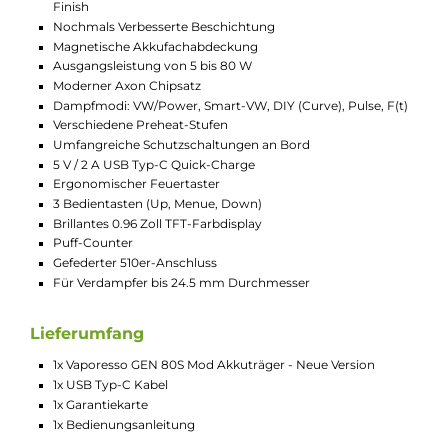
individuell angepasstes Dampferlebnis.
Selbstverständlich sind auch umfassende
Sicherheitsfeatures integriert.
Bedienkomfort und Display
Für eine komfortable Bedienung des GEN 80S stehen
dem Nutzer ein ergonomisch geformter und gut
platzierter Feuertaster sowie drei Bedientasten zur
Verfügung. Die Menüführung und das Vornehmen
von Einstellungen erfolgen intuitiv und mühelos. Ein
besonderer Hingucker ist das große 0.96 Zoll TFT-
Farbdisplay, das alle wichtigen Informationen brillant
und klar darstellt.
Technische Daten
Sportlich-moderner Single-Akku Mod
Betrieb mit 1 x 18650er Akkuzelle (nicht im Lieferumfang
enthalten)
Ergonomische Formgebung