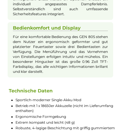
Akku und Leistung
Der Mod wird von einer einzelnen 18650er Akkuzelle
angetrieben, die hinter einer magnetischen
Akkufachabdeckung Platz findet. Die Akkuzelle kann
direkt im Mod über den USB-Typ-C Anschluss mit bis
zu 2 A Ladestrom aufgeladen werden. Mit einer
Leistungsspanne von 5 bis 80 Watt eignet sich der
GEN 80S Mod sowohl für leistungshungrige DL
Tankverdampfer als auch für den MTL-Bereich.
Verdampfer bis zu einem Durchmesser von 24.5 mm
passen auf den gefederten 510er-Anschluss.
Chipsatz und Dampfmodi
Der moderne Axon Chipsatz des GEN 80S bietet
neben den klassischen Dampfmodi und
verschiedenen Preheat-Stufen auch innovative
Funktionen wie den Pulse-Modus für pulsierende
Leistungsausgabe und den F(t) Modus, die ein
intensiveres Dampf- und Geschmackserlebnis
ermöglichen. Diese Vielfalt an Optionen erlaubt ein