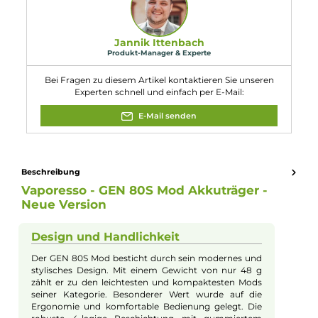
Länge: 87 mm
Breite: 25.5 mm
Tiefe: 34.0 mm
Eigenschaften
Akkuform:
18650
Akkuplätze:
1 Slot
Bauform:
Box-Mod
Display:
TFT ips Display
Eigenschaften:
Chic & Modisch
, Einsteigerfreundlich
Geregelter Akkuträger:
Ja
Max. Verdampfergröße:
24.50mm
Maximale Leistung:
80W
Experte für dieses Produkt
Jannik Ittenbach
Produkt-Manager & Experte