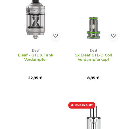
Eleaf
Durchschnittliche Bewertung von 5 von 5 Sternen
Eleaf - GTL X Ersatzgla
Eleaf
3ml
Eleaf - iVeni Duo Pod Kit
1,99 €
27,95 €