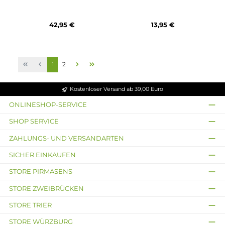
Eleaf
Eleaf
Eleaf iStick Pico Plus /
Eleaf - iStick i75 Kit mi
Melo 4S Kit
EN Air Tank Verdampfe
47,95 €
49,95 €
Ausverkauft