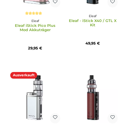
Eleaf
Eleaf
Eleaf - GTL X Bubble
Eleaf - GS AIR M Tank
Ersatzglas 4.5ml
Verdampfer
2,99 €
13,95 €
Ausverkauft
Ausverkauft
Neu