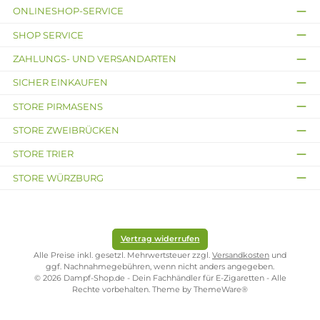
Kühler Beerenmix mit einem
Kühler Mix aus Pfirsich un
Spritzer Zitrone
Trauben
Inhalt:
8 Milliliter
(192,38 € / 100
Inhalt:
8 Milliliter
(192,38 € / 1
Milliliter)
Milliliter)
15,39 €
15,39 €
Kostenloser Versand ab 39,00 Euro
ONLINESHOP-SERVICE
SHOP SERVICE
ZAHLUNGS- UND VERSANDARTEN
SICHER EINKAUFEN
STORE PIRMASENS
STORE ZWEIBRÜCKEN
STORE TRIER