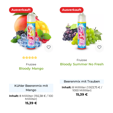
Ausverkauft
Ausverkauft
Fruizee
Durchschnittliche Bewertung von 5 von 5 Sternen
Bloody Summer No Fre
Fruizee
Bloody Mango
Beerenmix mit Trauben
Kühler Beerenmix mit
Inhalt:
8 Milliliter
(1.923,75 € 
Mango