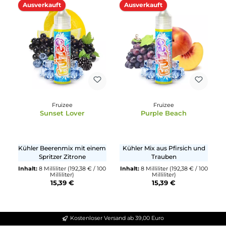
Kühler Mix aus Himbeeren
Eiskalter Mix aus Erdbeere
und Blaubeeren
und Himbeeren
Inhalt:
8 Milliliter
(192,38 € / 100
Inhalt:
8 Milliliter
(192,38 € / 1
Milliliter)
Milliliter)
15,39 €
15,39 €
Ausverkauft
Ausverkauft
Fruizee
Fruizee
Sunset Lover
Purple Beach