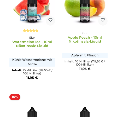
Elux
Elux
Fizzy Cherry - 10ml
Blueberry Sour Raspber
Nikotinsalz-Liquid
- 10ml Nikotinsalz-Liqui
Knackig spritzige Kirsche
Süße Blaubeere mit
fruchtiger Himbeere
Inhalt:
10 Milliliter
(119,50 € /
100 Milliliter)
Inhalt:
10 Milliliter
(119,50 € /
11,95 €
100 Milliliter)
11,95 €