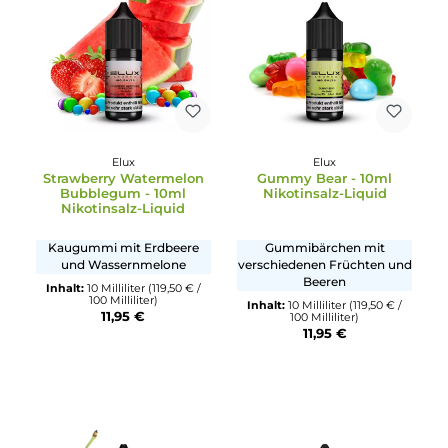
Saure Zitrone mit Limette
Saftige Trauben mit dunkl
Beeren
Inhalt:
10 Milliliter
(119,50 € /
100 Milliliter)
Inhalt:
10 Milliliter
(114,90 € /
11,95 €
100 Milliliter)
11,49 €
Elux
Elux
Strawberry Watermelon
Gummy Bear - 10ml