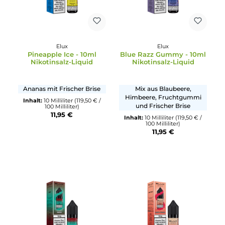
Elux
Durchschnittliche Bewertung von 5 von 5 Sternen
Blueberry Raspberry -
Elux
10ml Nikotinsalz-Liqui
Triple Mango - 10ml
Nikotinsalz-Liquid
Mix aus Blaubeere,
Tripple Mango
Himbeere und Frischer Bri
Inhalt:
10 Milliliter
(119,50 € /
Inhalt:
10 Milliliter
(119,50 € /
100 Milliliter)
100 Milliliter)
11,95 €
11,95 €