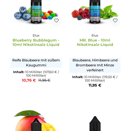
Elux
Durchschnittliche Bewertung von 5 von 5 Sternen
Apple Peach - 10ml
Elux
Nikotinsalz-Liquid
Watermelon Ice - 10ml
Nikotinsalz-Liquid
Apfel mit Pfirsich
Kühle Wassermelone mit
Inhalt:
10 Milliliter
(119,50 € /
Minze
100 Milliliter)
11,95 €
Inhalt:
10 Milliliter
(119,50 € /
100 Milliliter)
11,95 €
10%