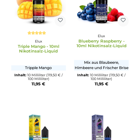
Elux
Elux
Blueberry Bubblegum -
MR. Blue - 10ml
10ml Nikotinsalz-Liquid
Nikotinsalz-Liquid
Reife Blaubeere mit süßem
Blaubeere, Himbeere und
Kaugummi
Brombeere mit Minze
verfeinert
Inhalt:
10 Milliliter
(107,60 € /
100 Milliliter)
Inhalt:
10 Milliliter
(119,50 € /
10,76 €
11,95 €
100 Milliliter)
11,95 €