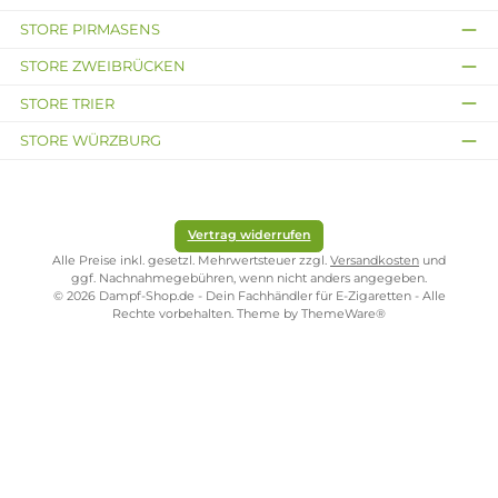
Elux
Elux
Oasis - 10ml Nikotinsalz-
Juicy Peach - 10ml
Liquid
Nikotinsalz-Liquid
Tropische Früchte, Ananas
Pfirsich mit Frischer Brise
und einer Frischen Brise
Inhalt:
10 Milliliter
(119,50 € /
100 Milliliter)
Inhalt:
10 Milliliter
(119,50 € /
11,95 €
100 Milliliter)
11,95 €