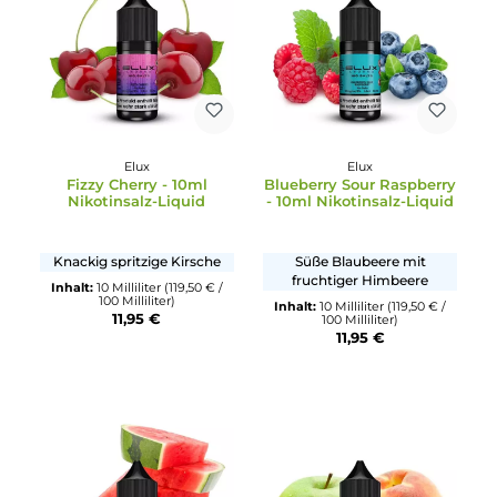
Elux
Elux
Blueberry Cherry
Lemon Peach Passion 
Cranberry - 10ml
10ml Nikotinsalz-Liqui
Nikotinsalz-Liquid
Süße Blaubeere mit saftiger
Zitrone mit Pfirsich und
Canberra und säuerlicher
Passionsfrucht
Kirsche
Inhalt:
10 Milliliter
(114,90 € /
100 Milliliter)
Inhalt:
10 Milliliter
(119,50 € /
11,49 €
100 Milliliter)
11,95 €