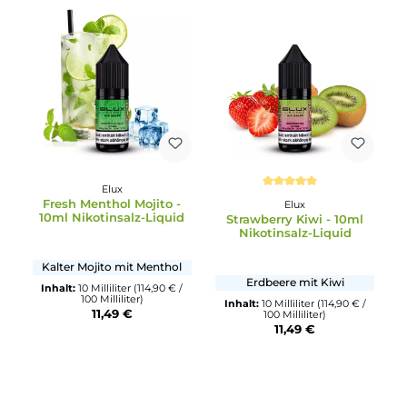
Kirsche mit Limette
Sommerlicher Frucht un
Beerenmix
Inhalt:
10 Milliliter
(114,90 € /
100 Milliliter)
Inhalt:
10 Milliliter
(114,90 € /
11,49 €
100 Milliliter)
11,49 €
Elux
Durchschnittliche Bewertun
Fresh Menthol Mojito -
Elux
10ml Nikotinsalz-Liquid
Strawberry Kiwi - 10ml
Nikotinsalz-Liquid