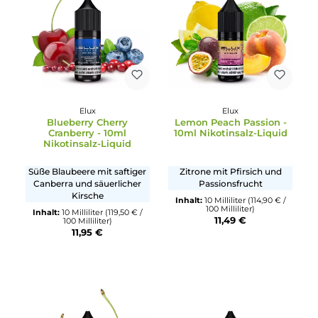
Bubblegum - 10ml
Nikotinsalz-Liquid
Nikotinsalz-Liquid
Kaugummi mit Erdbeere
Gummibärchen mit
und Wassernmelone
verschiedenen Früchten u
Beeren
Inhalt:
10 Milliliter
(119,50 € /
100 Milliliter)
Inhalt:
10 Milliliter
(119,50 € /
11,95 €
100 Milliliter)
11,95 €