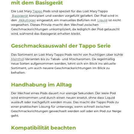
2x Lost Mary TAPPO
2x Lost Mary TAPPO
Prefilled Pod - Cranberry
Prefilled Pod - Peach Ic
Grape 20mg/ml
20mg/ml
Frische Cranberry mit
Kühler, erfrischender
Weintrauben
Pfirsisch
Inhalt:
4 Milliliter
(1.725,00 € /
Inhalt:
4 Milliliter
(1.725,00 € 
1000 Milliliter)
1000 Milliliter)
6,90 €
6,90 €
11,95 €
11,95 €
Lost Mary Tappo Pods im Zusammenspie
mit dem Basisgerät
Die Lost Mary
Tappo
Pods sind speziell für das Lost Mary Tappo
Basisgerät
konzipiert und werden vorgefüllt geliefert. Der Pod wird in
den
Akkuträger
eingesetzt, ein manuelles Befüllen mit
Liquid
ist nich
vorgesehen. Dieses Prinzip macht den Wechsel zwischen
Geschmacksrichtungen unkompliziert, da lediglich der Pod getauscht
wird, während das Basisgerät erhalten bleibt.