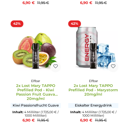
Blaubeere mit sauren
Blaubeere mit Himbeere
Himbeere
und Zitronenlimonade
Inhalt:
4 Milliliter
(1.725,00 € /
Inhalt:
4 Milliliter
(1.725,00 € 
1000 Milliliter)
1000 Milliliter)
6,90 €
6,90 €
11,95 €
11,95 €
42%
42%
Elfbar
Elfbar
2x Lost Mary TAPPO
2x Lost Mary TAPPO
Prefilled Pod - Kiwi
Prefilled Pod - Marysto