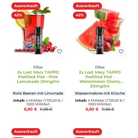
Prefilled Pod -
Prefilled Pod -
Watermelon 20mg/ml
Watermelon Mojito
20mg/ml
Fruchtig, frische
Wassermelonen Mojito mi
Wassermelone
Minze
Inhalt:
4 Milliliter
(1.725,00 € /
Inhalt:
4 Milliliter
(1.725,00 € 
1000 Milliliter)
1000 Milliliter)
6,90 €
6,90 €
11,95 €
11,95 €
Ausverkauft
Ausverkauft
42%
42%
Elfbar
Elfbar