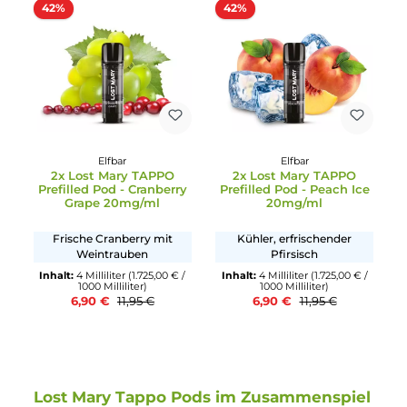
2x Lost Mary TAPPO
2x Lost Mary TAPPO
Prefilled Pod - Pink
Prefilled Pod -
Lemonade 20mg/ml
Watermelon Cherry
20mg/ml
Rote Beeren mit Limonade
Wassermelone mit Kirsch
Inhalt:
4 Milliliter
(1.725,00 € /
Inhalt:
4 Milliliter
(1.725,00 € 
1000 Milliliter)
1000 Milliliter)
6,90 €
6,90 €
11,95 €
11,95 €
Ausverkauft
Ausverkauft
42%
42%
Elfbar
Elfbar