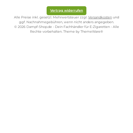
Kostenloser Versand ab 39,00 Euro
ONLINESHOP-SERVICE
SHOP SERVICE
ZAHLUNGS- UND VERSANDARTEN
SICHER EINKAUFEN
STORE PIRMASENS
STORE ZWEIBRÜCKEN
STORE TRIER
STORE WÜRZBURG
Vertrag widerrufen