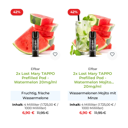
Passion Fruit Guava
20mg/ml
20mg/ml
Kiwi Passionsfrucht Guave
Eiskalter Energydrink
Inhalt:
4 Milliliter
(1.725,00 € /
Inhalt:
4 Milliliter
(1.725,00 € 
1000 Milliliter)
1000 Milliliter)
6,90 €
6,90 €
11,95 €
11,95 €
42%
42%
Elfbar
Elfbar
2x Lost Mary TAPPO
2x Lost Mary TAPPO