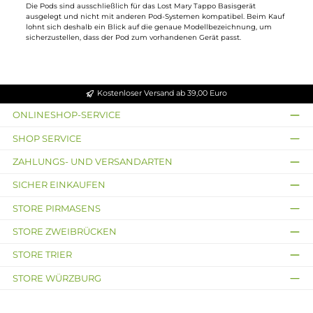
Geschmacksauswahl der Tappo Serie
Das Sortiment an Lost Mary Tappo Pods reicht von fruchtigen über küh
Menthol
-Varianten bis zu Tabak- und Mischaromen. Da regelmäßig
neue Sorten aufgenommen werden, lohnt sich ein Blick ins aktuelle
Sortiment, um auch neuere Geschmacksrichtungen im Blick zu
behalten.
Handhabung im Alltag
Der Wechsel eines Pods dauert nur wenige Sekunden: Der leere Pod
wird entnommen und durch einen neuen ersetzt, ohne dass Liquid
ausläuft oder nachgefüllt werden muss. Das macht die Tappo Pods zu
einer praktischen Lösung für unterwegs, wenn schnell zwischen
Geschmacksrichtungen gewechselt werden soll oder ein Pod zur Neig
geht.
Kompatibilität beachten
Die Pods sind ausschließlich für das Lost Mary Tappo Basisgerät
ausgelegt und nicht mit anderen Pod-Systemen kompatibel. Beim Kau
lohnt sich deshalb ein Blick auf die genaue Modellbezeichnung, um
sicherzustellen, dass der Pod zum vorhandenen Gerät passt.