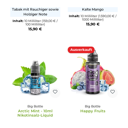
Durchschnittliche Bewertung von 3 von 5 Sternen
Durchschnittliche Bewertun
Big Bottle
Big Bottle
Mr. Mint - Watermelon
Mega Mango
Wassermelone mit Minze
Fruchtige Mango mit
Frische
Inhalt:
10 Milliliter
(149,50 € /
100 Milliliter)
Inhalt:
10 Milliliter
(159,00 € 
14,95 €
100 Milliliter)
15,90 €