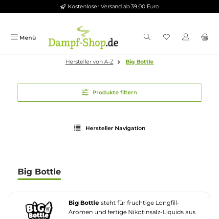
Kostenloser Versand ab 39,00 Euro
Zum Hauptinhalt springen
Menü
Hersteller von A-Z
Big Bottle
Produkte filtern
Hersteller Navigation
Big Bottle