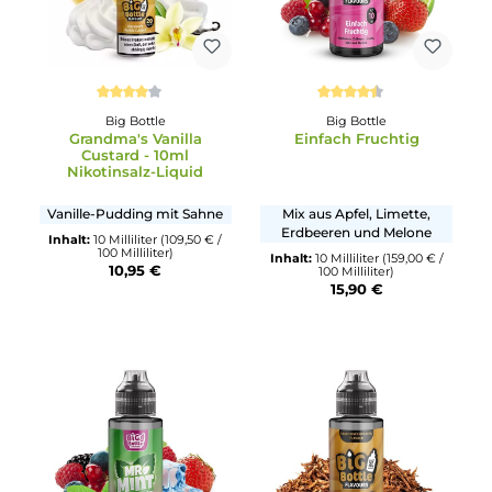
bei uns, sodass du in einem Bestellvorgang alles zusammen
bekommst.
Durchschnittliche Bewertung von 4 von 5 Sternen
Durchschnittliche Bewertun
Big Bottle
Big Bottle
Grandma's Vanilla
Einfach Fruchtig
Custard - 10ml
Nikotinsalz-Liquid
Vanille-Pudding mit Sahne
Mix aus Apfel, Limette,
Erdbeeren und Melone
Inhalt:
10 Milliliter
(109,50 € /
100 Milliliter)
Inhalt:
10 Milliliter
(159,00 € 
10,95 €
100 Milliliter)
15,90 €