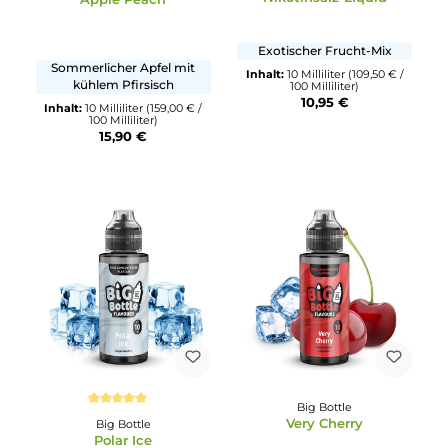
Erfrischende Blaubeere mit
Drachenfrucht / Pitaya
Himbeere
Inhalt:
10 Milliliter
(109,50 € 
100 Milliliter)
Inhalt:
10 Milliliter
(159,00 € /
10,95 €
100 Milliliter)
15,90 €
Big Bottle
Durchschnittliche Bewertung von 5 von 5 Sternen
Tropical Tsunami - 10m
Big Bottle
Nikotinsalz-Liquid
Apple Peach