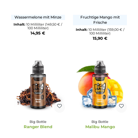
Big Bottle
Durchschnittliche Bewertung von 5 von 5 Sternen
Very Cherry
Big Bottle
Polar Ice
Angenehm fruchtige und
Blaubeere mit eisigem
kühle Kirsche
Menthol
Inhalt:
10 Milliliter
(159,00 € 
100 Milliliter)
Inhalt:
10 Milliliter
(159,00 € /
15,90 €
100 Milliliter)
15,90 €