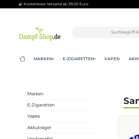
Kostenloser Versand ab 39,00 Euro
m Hauptinhalt springen
Zur Suche springen
Zur Hauptnavigation springen
MARKEN
E-ZIGARETTEN
VAPES
▾
▾
▾
Marken
E-Zigaretten
Vapes