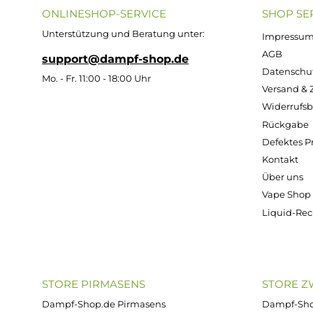
Y
Z
Alle Anzeigen
Kostenloser Versand ab 39,00 Euro
ONLINESHOP-SERVICE
SH
Unterstützung und Beratung unter:
Imp
AG
support@dampf-shop.de
Dat
Mo. - Fr. 11:00 - 18:00 Uhr
Ver
Wid
Rüc