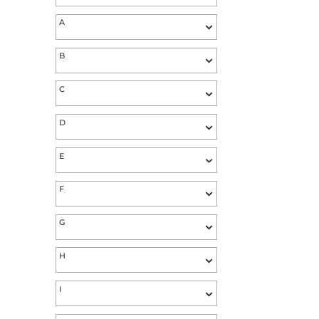
Hersteller von A-Z
#
A
B
C
D
E
F
G