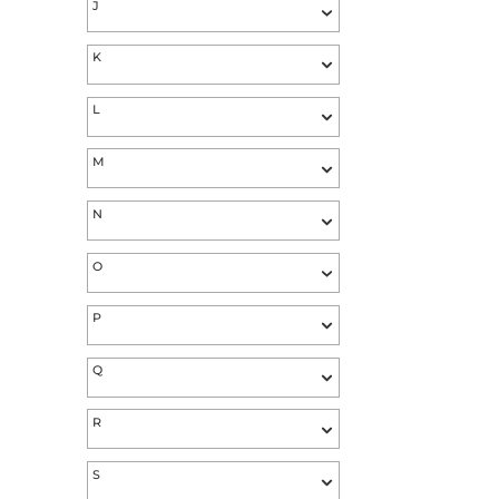
H
I
J
K
L
M
N
O