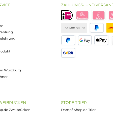
Versand innerhalb von 24h
OP SERVICE
ZAHLUNGS- U
ressum
B
iDEAL
Klarna R
enschutz
PAY WITH KLARNA
sand & Zahlung
errufsbelehrung
kgabe