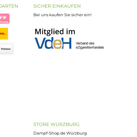
30 Tage Rückgabe
Bequemer Kauf a
ND VERSANDARTEN
SICHER EINKAUFEN
Bei uns kaufen Sie sicher ein!
atenkauf
Klarna Sofortüberweisung
Klarna Rechnung
PayPal
DHL Paket (Eigenhändig)