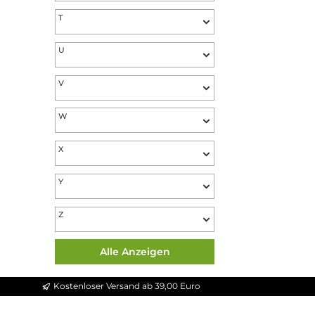
P
Q
R
S
T
U
V
W
X