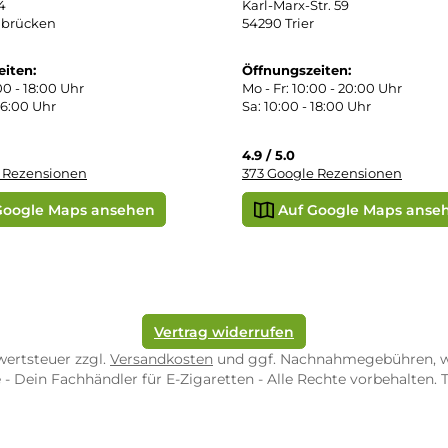
Später bezahlen
Google
ektes Produkt
takt
SEPA Lastschrift
r uns
e Shop in Würzburg
uid-Rechner
ORE ZWEIBRÜCKEN
STORE TRIER
pf-Shop.de Zweibrücken
Dampf-Shop.de Tr
straße 4
Karl-Marx-Str. 59
82 Zweibrücken
54290 Trier
nungszeiten:
Öffnungszeiten:
 Fr: 10:00 - 18:00 Uhr
Mo - Fr: 10:00 - 2
10:00 - 16:00 Uhr
Sa: 10:00 - 18:00 