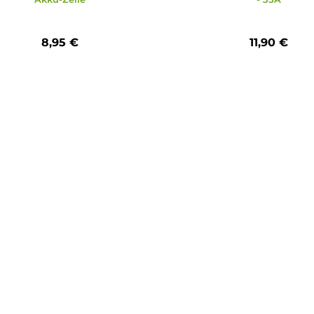
Samsung
Samsung INR18650-20S 2000mAh
Samsung IN
Akku-Zelle
8,95 €