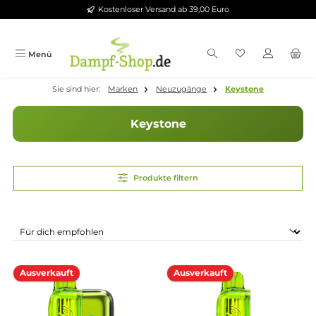
Kostenloser Versand ab 39,00 Euro
Zum Hauptinhalt springen
Menü
Sie sind hier:
Marken
Neuzugänge
Keystone
Keystone
Produkte filtern
Ausverkauft
Ausverkauft