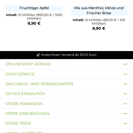
Inhalt:
10 Milliliter
(89,00 € / 100
Inhalt:
10 Milliliter
(890,00 € /
Milliliter)
Milliliter)
8,90 €
8,90 €
Erste Sahne
Erste Sahne
Double Green - 10ml Liquid
Storm - 10ml Liquid
Fruchtiger Apfel
Mix aus Menthol, Minze 
Frischer Brise