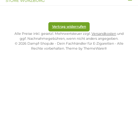
Inhalt:
10 Milliliter
(890,00 € / 1000
Milliliter)
Inhalt:
10 Milliliter
(89,00 € /
8,90 €
Milliliter)
8,90 €
Kostenloser Versand ab 39,00 Euro
ONLINESHOP-SERVICE
SHOP SERVICE
ZAHLUNGS- UND VERSANDARTEN
SICHER EINKAUFEN
STORE PIRMASENS
STORE ZWEIBRÜCKEN
STORE TRIER