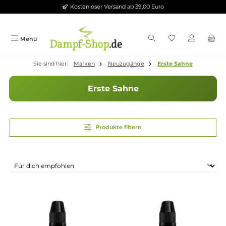
Kostenloser Versand ab 39,00 Euro
Zum Hauptinhalt springen
Menü
Sie sind hier:
Marken
Neuzugänge
Erste Sahne
Erste Sahne
Produkte filtern