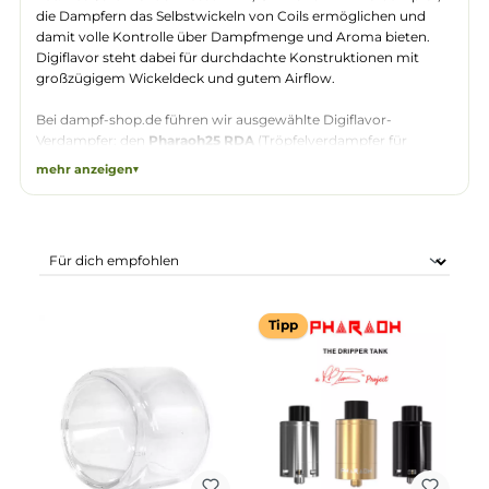
Digiflavor
ist eine Verdampfer-Marke, die si
auf anspruchsvolle Selbstwickler spezialisier
hat. Das Sortiment umfasst RTA-, GTA- und RDA-Verdampfer
die Dampfern das Selbstwickeln von Coils ermöglichen und
damit volle Kontrolle über Dampfmenge und Aroma bieten.
Digiflavor steht dabei für durchdachte Konstruktionen mit
großzügigem Wickeldeck und gutem Airflow.
Bei dampf-shop.de führen wir ausgewählte Digiflavor-
Verdampfer: den
Pharaoh25 RDA
(Tröpfelverdampfer für
direkte Inhalation und dichten Dampf), den
Pilgrim GTA
mehr anzeigen
(Selbstwickelverdampfer mit Tank-Funktion) sowie das
Pharaoh Mini RTA Bubble-Ersatzglas
(4 ml, für mehr
Fassungsvermögen). Diese Verdampfer richten sich an
erfahrene DL-Dampfer, die ihre Coils selbst aufbauen und ihr
Dampf individuell abstimmen möchten.
In unserem Shop in Pirmasens haben wir Digiflavor-
Tipp
Verdampfer und passendes Zubehör direkt auf Lager – für
schnellen Versand in ganz Deutschland. Wer Fragen zur
Wickeltechnik oder Kompatibilität hat, kann uns jederzeit
kontaktieren.