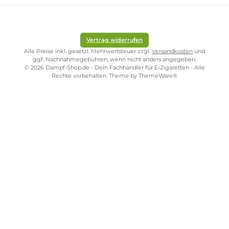
ZAHLUNGS- UND VERSANDARTEN
SICHER EINKAUFEN
STORE PIRMASENS
STORE ZWEIBRÜCKEN
STORE TRIER
STORE WÜRZBURG
Vertrag widerrufen
Alle Preise inkl. gesetzl. Mehrwertsteuer zzgl.
Versandkosten
und
ggf. Nachnahmegebühren, wenn nicht anders angegeben.
© 2026 Dampf-Shop.de - Dein Fachhändler für E-Zigaretten - Alle
Rechte vorbehalten. Theme by
ThemeWare®