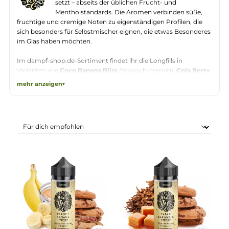
The Age Of Vape
ist eine Longfill-Marke, die auf
außergewöhnliche Geschmackskombinationen
setzt – abseits der üblichen Frucht- und
Mentholstandards. Die Aromen verbinden süße,
fruchtige und cremige Noten zu eigenständigen Profilen, die
sich besonders für Selbstmischer eignen, die etwas Besonder
im Glas haben möchten.
Im dampf-shop.de-Sortiment findet ihr die Longfills in
Varianten wie
Coco Banana Bliss
(tropisch-cremig),
Cola Ber
Delight
(fruchtig-spritzig),
Lime Meringue Bliss
(säuerlich-
mehr anzeigen
süß),
Melon Berry Mix
(frisch-fruchtig),
Peanut Banana Twist
(nussig-süß) sowie
Tabak Karamell Twist
für Fans wärmerer,
orientierter Geschmacksprofile. Die Longfills werden einfach
mit VG, PG und optional Nikotinshots auf die gewünschte
Stärke aufgefüllt – ideal für MTL- und DL-Dampfer
gleichermaßen.
Bei dampf-shop.de führen wir The Age Of Vape mit schnelle
Versand aus unserem Lager in Pirmasens. Passende
Nikotinshots und Basen für eure Longfill-Mischung findet ihr