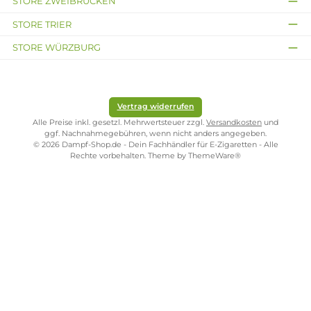
Kostenloser Versand ab 39,00 Euro
ONLINESHOP-SERVICE
SHOP SERVICE
ZAHLUNGS- UND VERSANDARTEN
SICHER EINKAUFEN
STORE PIRMASENS
STORE ZWEIBRÜCKEN
STORE TRIER
STORE WÜRZBURG
Vertrag widerrufen
Alle Preise inkl. gesetzl. Mehrwertsteuer zzgl.
Versandkosten
und