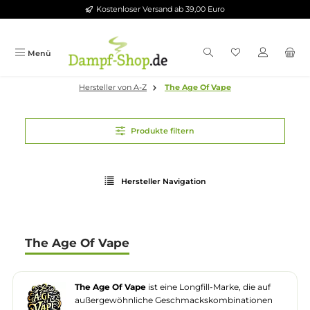
Kostenloser Versand ab 39,00 Euro
Zum Hauptinhalt springen
Menü
Hersteller von A-Z
The Age Of Vape
Produkte filtern
Hersteller Navigation
The Age Of Vape