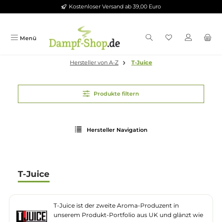
Kostenloser Versand ab 39,00 Euro
Zum Hauptinhalt springen
Menü
Hersteller von A-Z
T-Juice
Produkte filtern
Hersteller Navigation
T-Juice