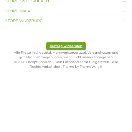
SHOP SERVICE
ZAHLUNGS- UND VERSANDARTEN
SICHER EINKAUFEN
STORE PIRMASENS
STORE ZWEIBRÜCKEN
STORE TRIER
STORE WÜRZBURG
Vertrag widerrufen
Alle Preise inkl. gesetzl. Mehrwertsteuer zzgl.
Versandkosten
und
ggf. Nachnahmegebühren, wenn nicht anders angegeben.
© 2026 Dampf-Shop.de - Dein Fachhändler für E-Zigaretten - Alle
Rechte vorbehalten. Theme by
ThemeWare®