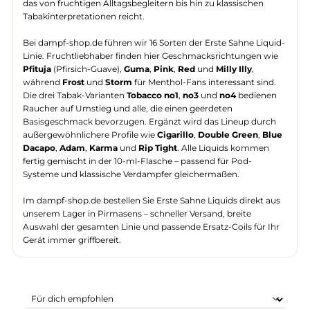
Erste Sahne
ist eine deutsche E-Liquid-Marke, die sich auf
fertige 10-ml-Liquids spezialisiert hat – mit einem Sortiment,
das von fruchtigen Alltagsbegleitern bis hin zu klassischen
Tabakinterpretationen reicht.
Bei dampf-shop.de führen wir 16 Sorten der Erste Sahne Liqui
Linie. Fruchtliebhaber finden hier Geschmacksrichtungen wie
Pfituja
(Pfirsich-Guave),
Guma
,
Pink
,
Red
und
Milly Illy
,
während
Frost
und
Storm
für Menthol-Fans interessant sind.
Die drei Tabak-Varianten
Tobacco no1
,
no3
und
no4
bedienen
Raucher auf Umstieg und alle, die einen geerdeten
Basisgeschmack bevorzugen. Ergänzt wird das Lineup durch
außergewöhnlichere Profile wie
Cigarillo
,
Double Green
,
Blu
Dacapo
,
Adam
,
Karma
und
Rip Tight
. Alle Liquids kommen
fertig gemischt in der 10-ml-Flasche – passend für Pod-
Systeme und klassische Verdampfer gleichermaßen.
Im dampf-shop.de bestellen Sie Erste Sahne Liquids direkt au
unserem Lager in Pirmasens – schneller Versand, breite
Auswahl der gesamten Linie und passende Ersatz-Coils für Ih
Gerät immer griffbereit.