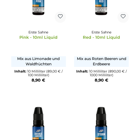
Erste Sahne
Erste Sahne
Pfituja - 10ml Liquid
Tobacco no1 - 10ml Liqu
Mix aus Maracuja und
Milder Tabak
Pfirsich
Inhalt:
10 Milliliter
(89,00 € /
100 Milliliter)
Inhalt:
10 Milliliter
(89,00 € /
8,90 €
100 Milliliter)
8,90 €