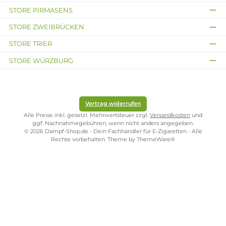
Erste Sahne
Erste Sahne
Double Green - 10ml
Storm - 10ml Liquid
Liquid
Fruchtiger Apfel
Mix aus Menthol, Minze un
Frischer Brise
Inhalt:
10 Milliliter
(890,00 € /
1000 Milliliter)
Inhalt:
10 Milliliter
(89,00 € /
8,90 €
100 Milliliter)
8,90 €
Kostenloser Versand ab 39,00 Euro
ONLINESHOP-SERVICE
SHOP SERVICE
ZAHLUNGS- UND VERSANDARTEN