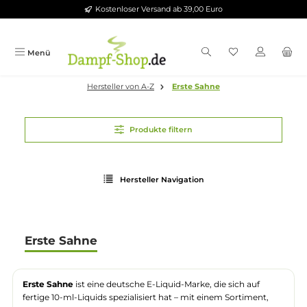
Kostenloser Versand ab 39,00 Euro
Zum Hauptinhalt springen
Menü
Hersteller von A-Z
Erste Sahne
Produkte filtern
Hersteller Navigation
Erste Sahne