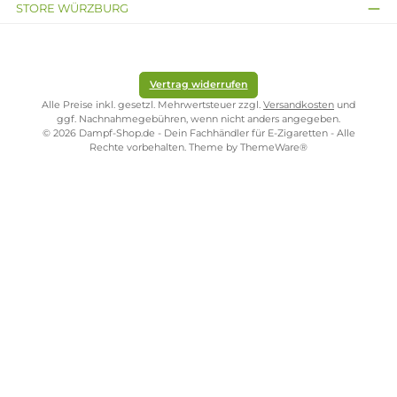
ONLINESHOP-SERVICE
SHOP SERVICE
ZAHLUNGS- UND VERSANDARTEN
SICHER EINKAUFEN
STORE PIRMASENS
STORE ZWEIBRÜCKEN
STORE TRIER
STORE WÜRZBURG
Vertrag widerrufen
Alle Preise inkl. gesetzl. Mehrwertsteuer zzgl.
Versandkosten
und
ggf. Nachnahmegebühren, wenn nicht anders angegeben.
© 2026 Dampf-Shop.de - Dein Fachhändler für E-Zigaretten - Alle
Rechte vorbehalten. Theme by
ThemeWare®