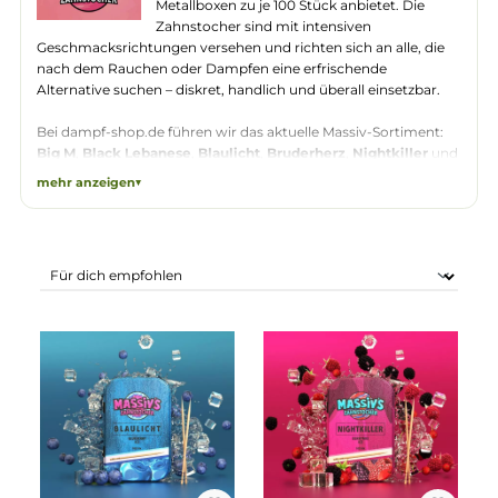
Massiv
ist eine deutsche Marke, die
aromatisierte Zahnstocher in praktischen
Metallboxen zu je 100 Stück anbietet. Die
Zahnstocher sind mit intensiven
Geschmacksrichtungen versehen und richten sich an alle, die
nach dem Rauchen oder Dampfen eine erfrischende
Alternative suchen – diskret, handlich und überall einsetzbar.
Bei dampf-shop.de führen wir das aktuelle Massiv-Sortiment:
Big M
,
Black Lebanese
,
Blaulicht
,
Bruderherz
,
Nightkiller
u
Sommer in Beirut
. Jede Sorte kommt in einer stabilen
mehr anzeigen
Metallbox, die sich problemlos in Hosentasche oder Rucksack
verstauen lässt. Die Vielfalt an Aromen macht es einfach, die
passende Geschmacksrichtung zu finden.
Im dampf-shop.de findest du das gesamte Massiv-Sortiment
auf einen Blick, versandfertig ab unserem Lager in Pirmasens.
Wir liefern schnell und zuverlässig – damit dein Nachschub
nicht lange auf sich warten lässt.