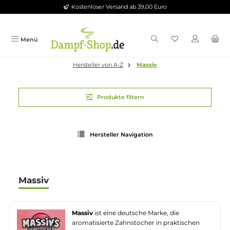
Kostenloser Versand ab 39,00 Euro
Zum Hauptinhalt springen
Menü
Hersteller von A-Z
Massiv
Produkte filtern
Hersteller Navigation
Massiv