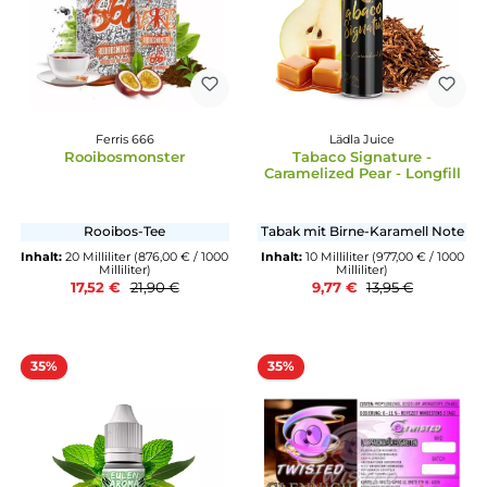
Copy Cat
Durchschnittliche Bewertun
Trumpy Cat - 10ml Aroma
Steamers Club
Fruit Hop
Milchreis mit zarter
Himbeermarmelade
Kirsche mit einem Schu
Zitrone
Inhalt:
10 Milliliter
(77,40 € / 100
Milliliter)
Inhalt:
5 Milliliter
(214,40 € /
7,74 €
11,90 €
Milliliter)
10,72 €
16,49 €