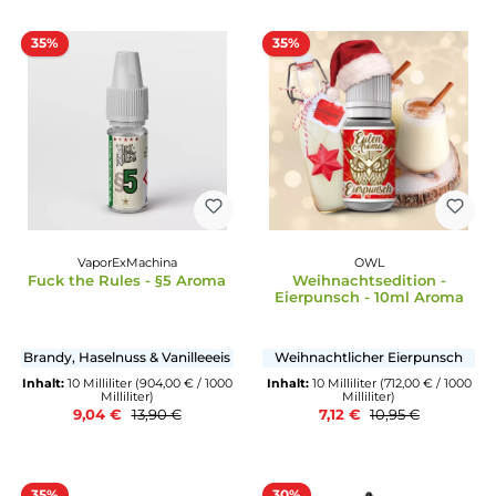
OWL
Flavorist
Weihnachtsedition -
Iceberg Cassis
Blaubeere Glühwein - 10ml
Aroma
Blaubeeren mit Glühwein
Eisbonbon mit Cassis
Inhalt:
10 Milliliter
(712,00 € / 1000
Inhalt:
10 Milliliter
(1.521,00 € 
Milliliter)
Milliliter)
7,12 €
15,21 €
10,95 €
16,90 €
35%
35%