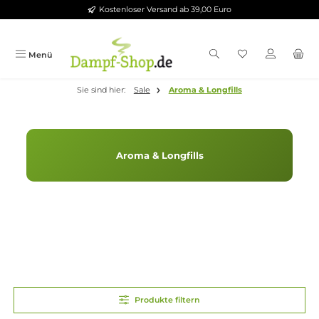
Kostenloser Versand ab 39,00 Euro
Zum Hauptinhalt springen
Menü
Sie sind hier:
Sale
Aroma & Longfills
Aroma & Longfills