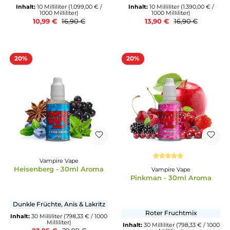
Durchschnittliche Bewertung von 5 von 5 Sternen
Durchschnittliche Bewertun
K-Boom
K-Boom
Salty Bomb Original Rezept
Sweet Bomb Origina
Rezept
Macchiato mit Karamell
Waffel-Dessert mit Fruc
Inhalt:
10 Milliliter
(1.099,00 € /
Inhalt:
10 Milliliter
(1.390,00 
1000 Milliliter)
1000 Milliliter)
10,99 €
13,90 €
16,90 €
16,90 €
20%
20%