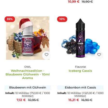
Barehead
Durchschnittliche Bewertun
Weird Vibes - Mango & Basil
KTS E-Liquid
Lemonade
KTS Tea Pflaume
(MHD überschritten)
Mango & Basilikum
Schwarzer Tee, Pflaume
Inhalt:
10 Milliliter
(477,00 € / 1000
Ingwer & Zitrone
Milliliter)
4,77 €
15,90 €
Inhalt:
10 Milliliter
(1.099,00 
1000 Milliliter)
10,99 €
16,90 €
35%
10%