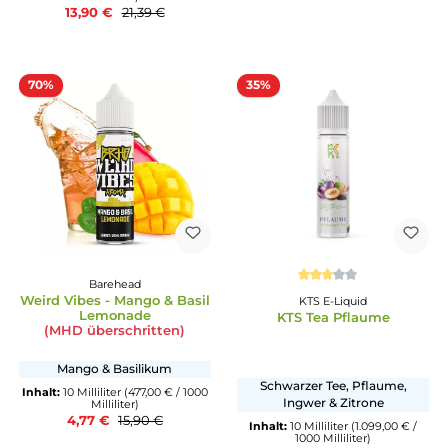
Dinner Lady
Durchschnittliche Bewertung von 5 von 5 Sternen
Tobacco - Mint Tobac
Dinner Lady
(MHD überschritten
Fruits - Purple Rain
Herber Tabak mit Minz
Himbeeren, Blaubeeren &
Inhalt:
14 Milliliter
(45,86 € /
Zitrone
Milliliter)
6,42 €
21,39 €
Inhalt:
14 Milliliter
(992,86 € / 1000
Milliliter)
13,90 €
21,39 €
70%
35%