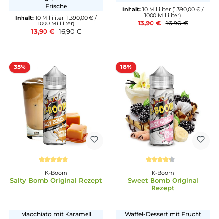
K-Boom
K-Boom
Green Bomb Original -
Grape Bomb Origina
Longfill
Rezept
Kaktusfeige, Kiwi & leichte
Feinste Tafeltrauben
Frische
Inhalt:
10 Milliliter
(1.390,00 
1000 Milliliter)
Inhalt:
10 Milliliter
(1.390,00 € /
13,90 €
16,90 €
1000 Milliliter)
13,90 €
16,90 €
35%
18%