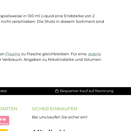
Pod-Systeme
zum Einsatz, wo mit vergleichsweise hohem PG
 damit Stärken realisieren lassen, die mit Freebase-Nikotin
cht geschüttelt, eine gesonderte Vorbereitung ist nicht nöti
ml ergibt beispielsweise in 100 ml Liquid eine Endstärke von
rge zu Charge nicht verschieben. Die Shots in diesem Sortime
und Reinheit von
Flasche
zu Flasche gleichbleiben. Für eine
s
ich ein zeitnaher Verbrauch. Angaben zu Nikotinstärke und Vo
 lässt.