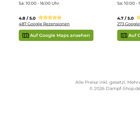
STORE PIRMASENS
ST
Dampf-Shop.de Pirmasens
Dam
Hauptstraße 71
Max
66953 Pirmasens
664
Öffnungszeiten:
Öff
Mo - Fr: 10:00 - 18:00 Uhr
Mo -
Sa: 10:00 - 16:00 Uhr
Sa: 
4.8 / 5.0
4.7 
487 Google Rezensionen
273
Auf Google Maps ansehen