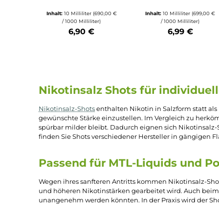
Durchschnittliche Bewertung von 5 von 5 S
Durchschnittli
Popdrop
Overvape
Popdrop -
Overvape
Nikotinsalz-Shot
Nikotinsalz-
60/40 - 20mg/ml
50/50 - 20mg
NicSalt
NicSalt
Inhalt:
10 Milliliter
(690,00 €
Inhalt:
10 Milliliter
(6
/ 1000 Milliliter)
/ 1000 Millilite
6,90 €
6,99 €
Produkt Anzahl: Gib den gewünschten Wert ein oder benu
Produkt Anzahl: Gi
Nikotinsalz Shots für indivi
Nikotinsalz-Shots
enthalten Nikotin in Salzform s
gewünschte Stärke einzustellen. Im Vergleich 
spürbar milder bleibt. Dadurch eignen sich Nikot
finden Sie Shots verschiedener Hersteller in gä