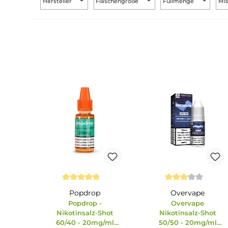
Hersteller
Flaschengröße
Füllmenge