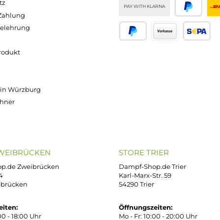
Versand innerhalb von 24h
OP SERVICE
ZAHLUNGS- U
ressum
B
iDEAL
Klarna R
enschutz
PAY WITH KLARNA
sand & Zahlung
errufsbelehrung
kgabe
Später bezahlen
Vorkass
ektes Produkt
takt
r uns
e Shop in Würzburg
uid-Rechner