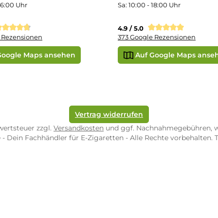
ORE ZWEIBRÜCKEN
STORE TRIER
pf-Shop.de Zweibrücken
Dampf-Shop.de Tr
straße 4
Karl-Marx-Str. 59
82 Zweibrücken
54290 Trier
nungszeiten:
Öffnungszeiten:
 Fr: 10:00 - 18:00 Uhr
Mo - Fr: 10:00 - 2
10:00 - 16:00 Uhr
Sa: 10:00 - 18:00 
/ 5.0
4.9 / 5.0
 Google Rezensionen
373 Google Rezen
Auf Google Maps ansehen
Auf Googl