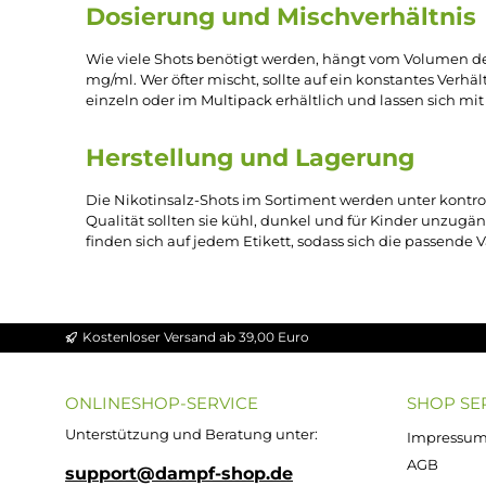
Passend für MTL-Liquids u
Wegen ihres sanfteren Antritts kommen Nikotinsa
und höheren Nikotinstärken gearbeitet wird. Auch 
unangenehm werden könnten. In der Praxis wird de
Dosierung und Mischverhält
Wie viele Shots benötigt werden, hängt vom Volum
mg/ml. Wer öfter mischt, sollte auf ein konstant
einzeln oder im Multipack erhältlich und lassen s
Herstellung und Lagerung
Die Nikotinsalz-Shots im Sortiment werden unter
Qualität sollten sie kühl, dunkel und für Kinde
finden sich auf jedem Etikett, sodass sich die pas