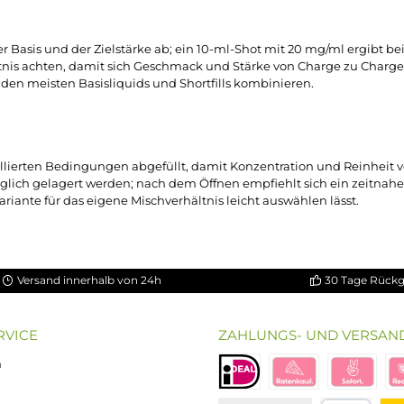
nd Pod-Systeme
lz-Shots vor allem bei
Liquids
für Mouth-to-Lung-Geräte und
beim Umstieg von der Zigarette spielt das eine Rolle, da sich
r Shot einfach der Basis oder dem Shortfill zugegeben und lei
nis
en der Basis und der Zielstärke ab; ein 10-ml-Shot mit 20 mg/
es Verhältnis achten, damit sich Geschmack und Stärke von Cha
ich mit den meisten Basisliquids und Shortfills kombinieren.
 kontrollierten Bedingungen abgefüllt, damit Konzentration 
r unzugänglich gelagert werden; nach dem Öffnen empfiehlt s
sende Variante für das eigene Mischverhältnis leicht auswählen