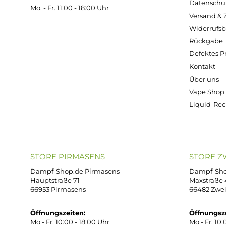
Kostenloser Versand ab 39,00 Euro
ONLINESHOP-SERVICE
SH
Unterstützung und Beratung unter:
Imp
AG
support@dampf-shop.de
Dat
Mo. - Fr. 11:00 - 18:00 Uhr
Ver
Wid
Rüc
Def
Kon
Übe
Vap
Liq