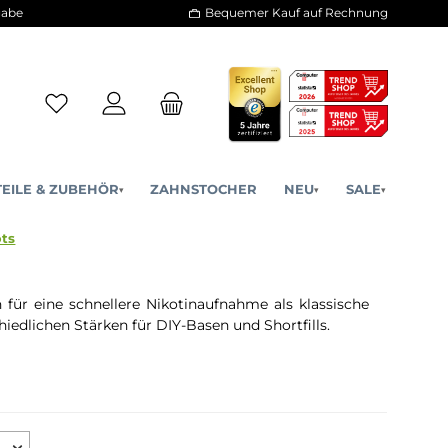
30 Tage Rückgabe
Bequemer Kauf a
ERSATZTEILE & ZUBEHÖR
ZAHNSTOCHER
NE
▾
▾
kotinsalz Shots
s
und sorgen für eine schnellere Nikotinaufnahme als kl
er in unterschiedlichen Stärken für DIY-Basen und Shortfil