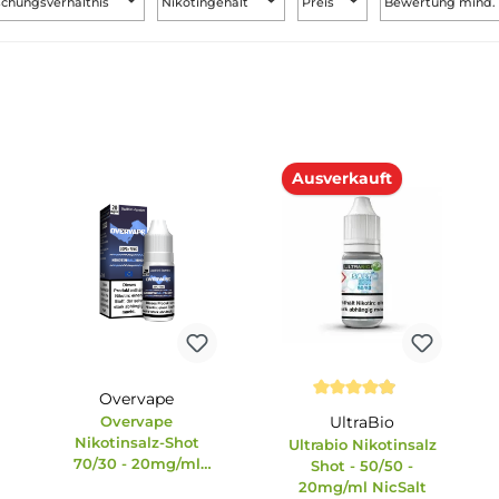
Mischungsverhältnis
Nikotingehalt
Preis
B
Ausverkauft
Overvape