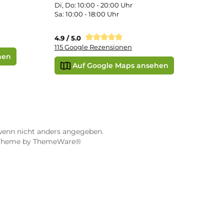
STORE WÜRZBURG
ier
Dampf-Shop.de Würzburg
Gerberstraße 11
97070 Würzburg
Öffnungszeiten:
0:00 Uhr
Mo, Mi, Fr: 10:00 - 18:00 Uhr
Uhr
Di, Do: 10:00 - 20:00 Uhr
Sa: 10:00 - 18:00 Uhr
sionen
4.9 / 5.0
115 Google Rezensionen
e Maps ansehen
Auf Google Maps anse