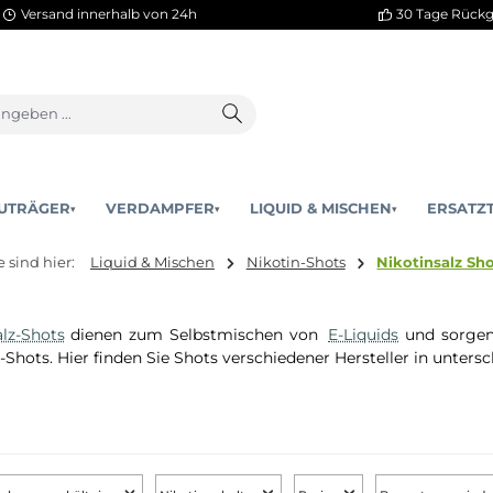
Versand innerhalb von 24h
AKKUTRÄGER
VERDAMPFER
LIQUID & MISCHEN
▾
▾
Sie sind hier:
Liquid & Mischen
Nikotin-Shots
Ni
kotinsalz-Shots
dienen zum Selbstmischen von
E-Liquid
eebase-Shots. Hier finden Sie Shots verschiedener Herstell