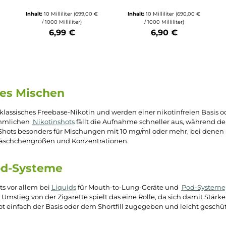
ternen
che Bewertung von 3 von 5 Sternen
Durchschnittli
Overvape
UltraBio
Nikotinsalz-Shot
Ultrabio Nikoti
70/30 - 20mg/ml
Shot
Shot - 50/50
NicSalt
/ml
20mg/ml Nic
99,00 €
Inhalt:
10 Milliliter
(699,00 €
Inhalt:
10 Milliliter
(
r)
/ 1000 Milliliter)
/ 1000 Millilite
6,99 €
6,90 €
tze die Schaltflächen um die Anzahl zu erhöhen oder zu reduzieren.
b den gewünschten Wert ein oder benutze die Schaltflächen um die Anzahl
Produkt Anzahl: Gib den gewünschten Wert ein oder ben
duelles Mischen
tatt als klassisches Freebase-Nikotin und werden einer nikotin
zu herkömmlichen
Nikotinshots
fällt die Aufnahme schneller au
insalz-Shots besonders für Mischungen mit 10 mg/ml oder mehr,
ngigen Fläschchengrößen und Konzentrationen.