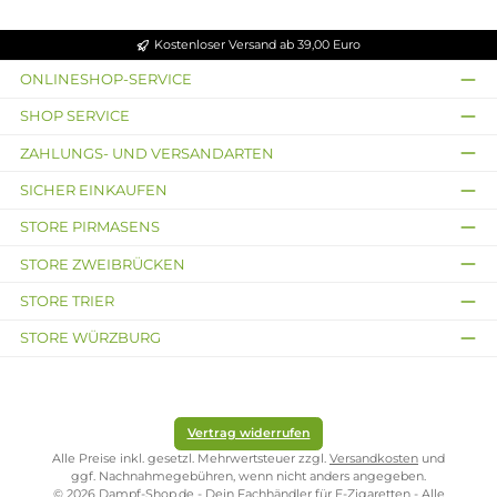
Coil Master T3 Tweezer
CoilMaster Ceramic
Pinzette
Sticks (Wickelhilfe)
2,89 €
18,95 €
Kostenloser Versand ab 39,00 Euro
ONLINESHOP-SERVICE
SHOP SERVICE
ZAHLUNGS- UND VERSANDARTEN
SICHER EINKAUFEN
STORE PIRMASENS
STORE ZWEIBRÜCKEN