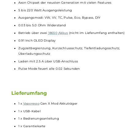
Technische Daten
Geregelter
Akkuträger
Optimal für
Verdampfer
mit bis zu 26 mm Durchmesser
Robuste
und luxuriöse Oberfläche aus Aluminium in
Flugzeugbau-Qualität
Hochwertige Verarbeitung
Leichtes und kompaktes Format
Axon Chipset der neusten Generation mit vielen Features
5 bis 220 Watt Ausgangsleistung
Ausgangsmodi: VW, VV, TC, Pulse, Eco, Bypass, DIY
0.03 bis 5.0 Ohm Widerstand
Betrieb über zwei
18650
Akkus
(nicht im Lieferumfang enthalten
0.91 Inch OLED Display
Zugzeitbegrenzung, Kurzschlussschutz, Tiefentladungsschutz,
Überladungsschutz
Laden mit 2.5 A über USB-Anschluss