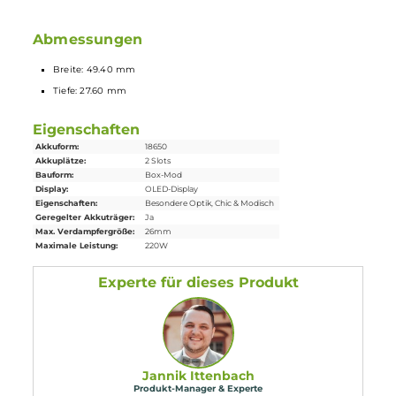
Pulse Mode feuert alle 0.02 Sekunden
Lieferumfang
1 x
Vaporesso
Gen X Mod Akkuträger
1 x USB-Kabel
1 x Bedienungsanleitung
1 x Garantiekarte
Abmessungen
Breite: 49.40 mm
Tiefe: 27.60 mm
Eigenschaften
Akkuform:
18650