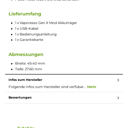
Technische Daten
Geregelter Akkuträger
Optimal für Verdampfer mit bis zu 26 mm Durchmesser
Robuste und luxuriöse Oberfläche aus Aluminium in
Flugzeugbau-Qualität
Hochwertige Verarbeitung
Leichtes und kompaktes Format
Axon Chipset der neusten Generation mit vielen Features
5 bis 220 Watt Ausgangsleistung
Ausgangsmodi: VW, VV, TC, Pulse, Eco, Bypass, DIY
0.03 bis 5.0 Ohm Widerstand
Betrieb über zwei 18650 Akkus (nicht im Lieferumfang
enthalten)
0.91 Inch OLED Display
Zugzeitbegrenzung, Kurzschlussschutz,
Tiefentladungsschutz, Überladungsschutz
Laden mit 2.5 A über USB-Anschluss
Pulse Mode feuert alle 0.02 Sekunden