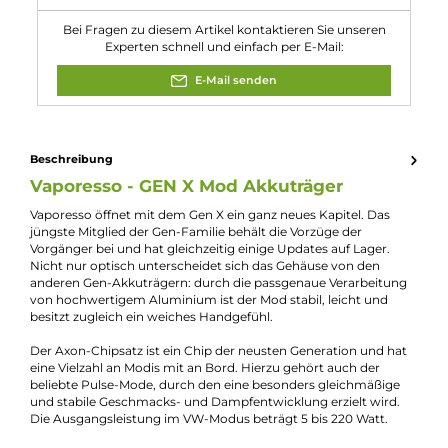
Akkuplätze:
2 Slots
Bauform:
Box-Mod
Display:
OLED-Display
Eigenschaften:
Besondere Optik
, Chic & Modisch
Geregelter Akkuträger:
Ja
Max. Verdampfergröße:
26mm
Maximale Leistung:
220W
Experte für dieses Produkt
Jannik Ittenbach
Produkt-Manager & Experte
Bei Fragen zu diesem Artikel kontaktieren Sie unseren
Experten schnell und einfach per E-Mail:
E-Mail senden