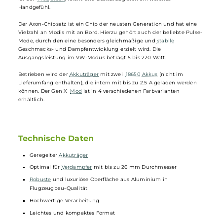
Vaporesso - GEN X Mod Akkuträger
Vaporesso
öffnet mit dem Gen X ein ganz neues Kapitel. Das jüngste
Mitglied der Gen-Familie behält die Vorzüge der Vorgänger bei und
hat gleichzeitig einige Updates auf Lager. Nicht nur optisch
unterscheidet sich das Gehäuse von den anderen Gen-
Akkuträgern
:
durch die passgenaue Verarbeitung von hochwertigem Aluminium
ist der
Mod
stabil
, leicht und besitzt zugleich ein weiches
Handgefühl.
Der Axon-Chipsatz ist ein Chip der neusten Generation und hat eine
Vielzahl an Modis mit an Bord. Hierzu gehört auch der beliebte Puls
Mode, durch den eine besonders gleichmäßige und
stabile
Geschmacks- und Dampfentwicklung erzielt wird. Die
Ausgangsleistung im VW-Modus beträgt 5 bis 220 Watt.
Betrieben wird der
Akkuträger
mit zwei
18650
Akkus
(nicht im
Lieferumfang enthalten), die intern mit bis zu 2.5 A geladen werden
können. Der Gen X
Mod
ist in 4 verschiedenen Farbvarianten
erhältlich.