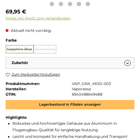
Regulärer Preis:
69,95 €
Preise inkl. MwSt. zzgl. Versandkosten
Aktuell nicht vorrätig.
auswählen
Farbe
Sapphire-Blue
Space-Grey
(Diese Option ist zurzeit nicht verfügbar.)
(Diese Option ist zurzeit nicht verfügbar.)
Zubehör
Zum Merkzettel hinzufügen
Produktnummer:
VAP_GNX_MOD-003
Hersteller:
Vaporesso
GTIN:
6943498649488
Lagerbestand in Filialen anzeigen