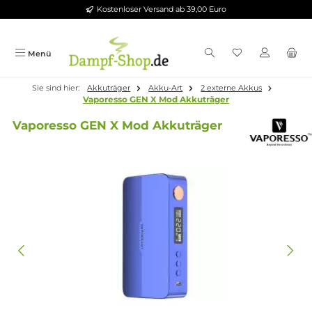
Kostenloser Versand ab 39,00 Euro
Zum Hauptinhalt springen
Menü
Sie sind hier:
Akkuträger
Akku-Art
2 externe Akkus
Vaporesso GEN X Mod Akkuträger
Vaporesso GEN X Mod Akkuträger
Bildergalerie überspringen