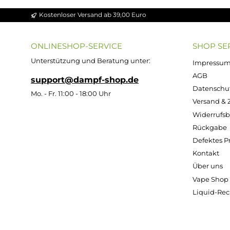
W
X
Y
Z
Alle Anzeigen
Kostenloser Versand ab 39,00 Euro
ONLINESHOP-SERVICE
SH
Unterstützung und Beratung unter:
Imp
AG
support@dampf-shop.de
Dat