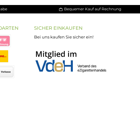
30 Tage Rückgabe
Bequemer Kauf a
ND VERSANDARTEN
SICHER EINKAUFEN
Bei uns kaufen Sie sicher ein!
atenkauf
Klarna Sofortüberweisung
Klarna Rechnung