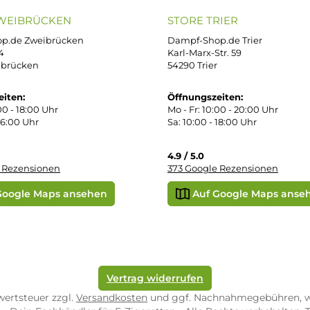
PAY WITH KLARNA
sand & Zahlung
errufsbelehrung
kgabe
Später bezahlen
Google
ektes Produkt
takt
SEPA Lastschrift
r uns
e Shop in Würzburg
uid-Rechner
ORE ZWEIBRÜCKEN
STORE TRIER
pf-Shop.de Zweibrücken
Dampf-Shop.de Tr
straße 4
Karl-Marx-Str. 59
82 Zweibrücken
54290 Trier