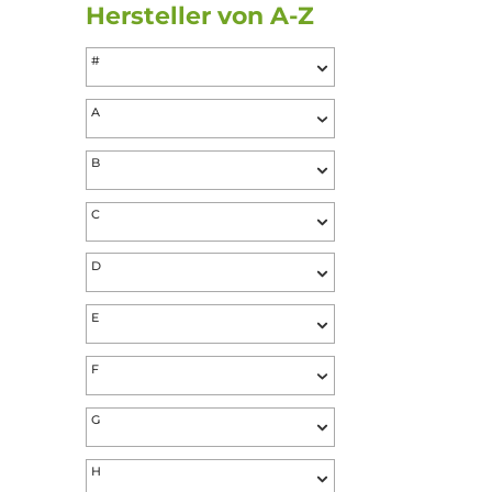
Preis
Hersteller von A-Z
#
A
B
C
D
E