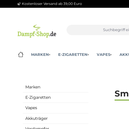
Kostenloser Versand ab 39,00 Euro
m Hauptinhalt springen
Zur Suche springen
Zur Hauptnavigation springen
MARKEN
E-ZIGARETTEN
VAPES
▾
▾
▾
Marken
E-Zigaretten
Vapes