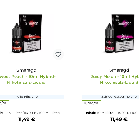
Smaragd
Sweet Peach - 10ml Hybrid-
Juicy Mel
Nikotinsalz-Liquid
Nikot
Reife Pfirsiche
Safti
auswählen
Nikotingehalt
Nikoting
20mg/ml
10mg/ml