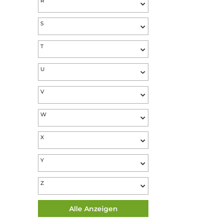
O
P
Q
R
S
T
U
V