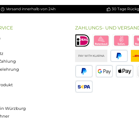
Versand innerhalb von 24h
OP SERVICE
ZAHLUNGS- U
ressum
B
iDEAL
Klarna R
enschutz