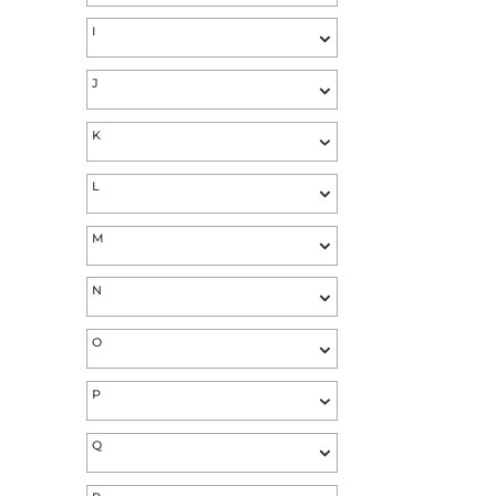
F
G
H
I
J
K
L
M
N