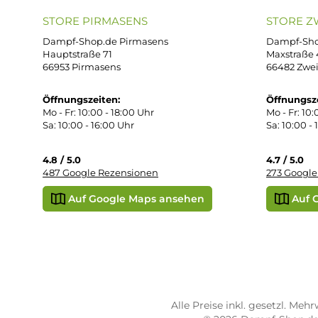
Mo. - Fr. 11:00 - 18:00 Uhr
Ver
Wid
Rüc
Def
Kon
Übe
Vap
Liq
STORE PIRMASENS
ST
Dampf-Shop.de Pirmasens
Dam
Hauptstraße 71
Max
66953 Pirmasens
664