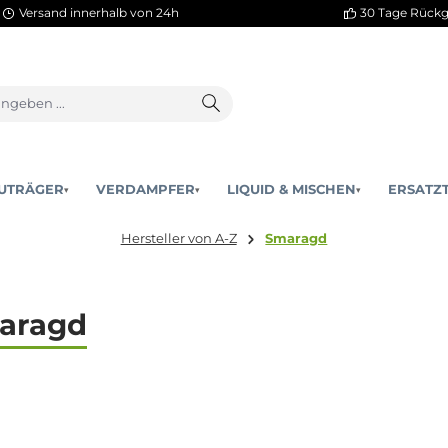
Versand innerhalb von 24h
AKKUTRÄGER
VERDAMPFER
LIQUID & MISCHEN
▾
▾
Hersteller von A-Z
Smaragd
Smaragd