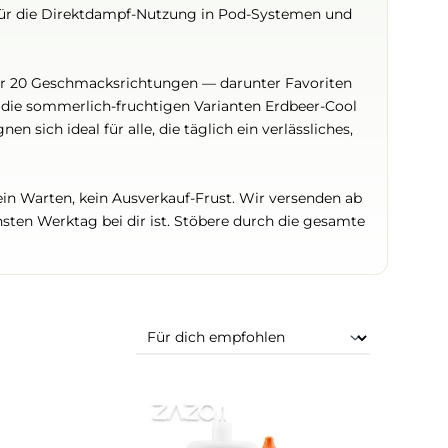
ektrum an Aromen ab — von klassischem Tabak über kühles
ie Erdbeere, Himbeere, Blueberry und Green Apple. Die 1
t und speziell für die Direktdampf-Nutzung in Pod-System
Serie mit über 20 Geschmacksrichtungen — darunter Fav
Ice Bonbon und die sommerlich-fruchtigen Varianten Erdbe
ich und eignen sich ideal für alle, die täglich ein verlässl
n.
f Lager — kein Warten, kein Ausverkauf-Frust. Wir verse
eist am nächsten Werktag bei dir ist. Stöbere durch die