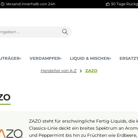
Versand innerhalb von 24h
AKKUTRÄGER
VERDAMPFER
LIQUID & MISCHEN
▾
▾
Hersteller von A-Z
ZAZO
ZAZO
ZAZO steht für erschwingliche Ferti