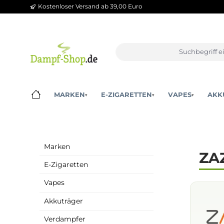
Kostenloser Versand ab 39,00 Euro
m Hauptinhalt springen
Zur Suche springen
Zur Hauptnavigation springen
MARKEN
E-ZIGARETTEN
VAPES
▾
▾
▾
Marken
E-Zigaretten
Vapes
Akkuträger