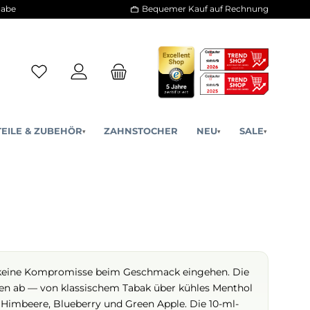
30 Tage Rückgabe
Bequemer Kauf a
ERSATZTEILE & ZUBEHÖR
ZAHNSTOCHER
NE
▾
▾
g-Liquids, die keine Kompromisse beim Geschmack eingeh