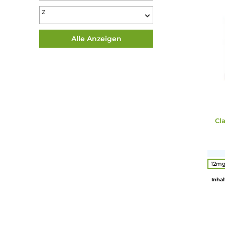
U
V
W
X
Y
Z
Alle Anzeigen