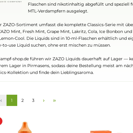
Classics-Linie deckt ein breites Sp
und Peppermint bis hin zu Früchten w
Flaschen sind nikotinhaltig abgefüll
MTL-Verdampfern ausgelegt.
Unser ZAZO-Sortiment umfasst die komplette Classics-
wie ZAZO Mint, Fresh Mint, Grape Mint, Lakritz, Cola, 
und Lemon-Cool. Die Liquids sind in 10-ml-Flaschen erhältl
ready-to-use Liquid suchen, ohne erst mischen zu müsse
Bei dampf-shop.de führen wir ZAZO Liquids dauerhaft au
unserem Lager in Pirmasens, sodass deine Bestellung m
Classics-Kollektion und finde dein Lieblingsaroma.
Seite
Seite
Seite
1
2
3