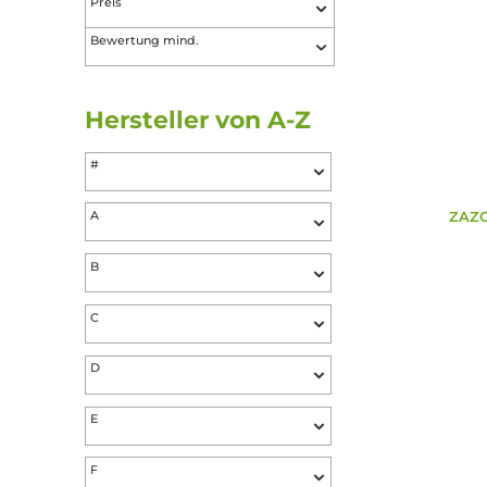
Nikotingehalt
Nuancen
Preis
Bewertung mind.
Hersteller von A-Z
#
A
B
C