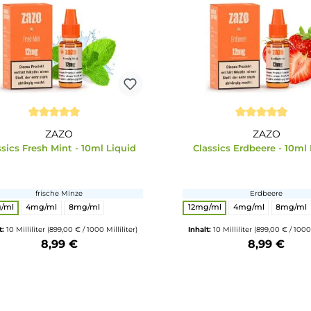
0,29 €
Inhalt:
10 Millilit
0,59 €
Produkt Anzahl: Gib den gewünschten Wert ein oder benutze die Schalt
Produkt Anzahl: 
Durchschnittliche Bewertung von 5 von 5 Sternen
Durchschnitt
ZAZO
Classics Fresh Mint - 10ml Liquid
Classics Er