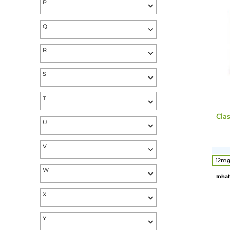
M
N
O
P
Q
R
S
T