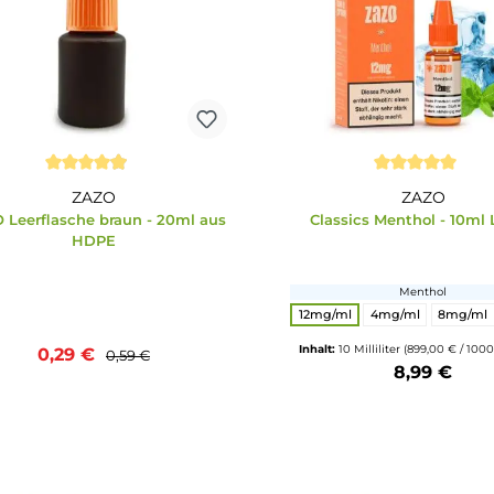
51%
Durchschnittliche Bewertung von 4.89 von 5 Sternen
Durchschnitt
ZAZO
ZAZO Leerflasche braun - 20ml aus
Classics Me
HDPE
Nikoting
12mg/ml
4mg