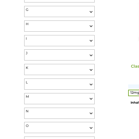
D
E
F
G
H
I
J
K
L