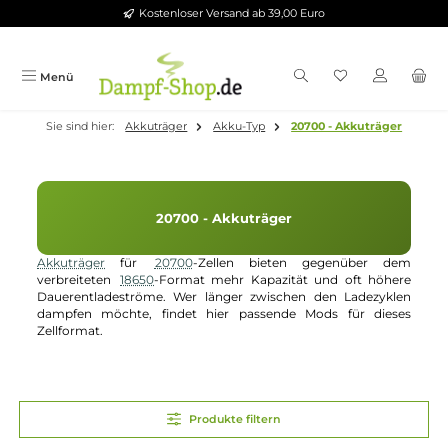
Kostenloser Versand ab 39,00 Euro
Zum Hauptinhalt springen
Menü
Sie sind hier:
Akkuträger
Akku-Typ
20700 - Akkuträger
20700 - Akkuträger
Akkuträger
für
20700
-Zellen bieten gegenüber d
verbreiteten
18650
-Format mehr Kapazität und oft höhe
Dauerentladeströme. Wer länger zwischen den Ladezykl
dampfen möchte, findet hier passende Mods für dies
Zellformat.