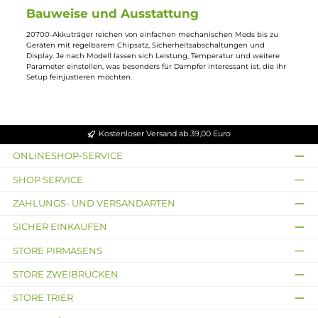
Kompatibilität vor dem Kauf prüfen
Nicht jeder Akkuträger, der äußerlich für größere Zellen ausgelegt wirkt
nimmt automatisch eine 20700-Zelle auf – manche Gehäuse sind
speziell für 21700 oder per Adapter auch für 18650 konzipiert. Ein Blick
auf die vom Hersteller angegebene Zellkompatibilität erspart hier
Fehlkäufe.
Bauweise und Ausstattung
20700-Akkuträger reichen von einfachen mechanischen Mods bis zu
Geräten mit regelbarem Chipsatz, Sicherheitsabschaltungen und
Display. Je nach Modell lassen sich Leistung, Temperatur und weitere
Parameter einstellen, was besonders für Dampfer interessant ist, die ihr
Setup feinjustieren möchten.
Kostenloser Versand ab 39,00 Euro
ONLINESHOP-SERVICE
SHOP SERVICE