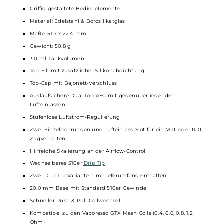
+/- Tastenwippe zur Leistungseinstellung und Menünavigation
Separater Lock-Switch zum schnellen Sperren/Entsperren aller
Tasten
Brillantes 0.87 Zoll OLED Monochrom-Display
Übersichtliche Anzeige aller relevanten Parameter
Gut strukturierte Menüführung
Detaillierter 5-Tage Puff-Counter
Gefederte 510er Aufnahme für Verdampfer bis zu einem Base-
Durchmesser von 20.0 mm
Umfangreiche
Schutzschaltungen
an Bord
Vaporesso X-Tank T
Fertigcoil
-Tankverdampfer für ein MTL und RDL Dampferlebnis
Kompakte und schlanke Formgebung
Griffig gestaltete Bedienelemente
Material: Edelstahl & Borosilikatglas
Maße: 51.7 x 22.4 mm