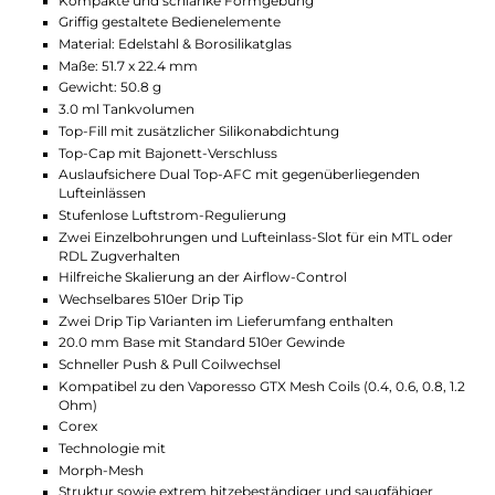
Griffiger Einband aus Silikon oder PU-Leder (je nach Varian
Komfortable und anfängerfreundliche Bedienung
Maße: 85.5 x 23.2 x 30.0 mm
Gewicht: 89.2 g
Integrierter 3000mAh High-Density Akku
USB Typ-C Fast-Charging mit 5V/ 2A
Ausgangsleistung: 5 bis 40 Watt
Moderner AXON Chip für konstante Top-Performance un
umfassende Sicherheit
Individuelle Leistungseinstellung
Innovativer
Pulse
Modus für ein besonders intensives Dampf- und
Geschmackserlebnis
Energiesparender
Eco
Modus
Smart
Feature für automatisches Best-Wattage Preset bei
Verwendung der GTX Coils
Ergonomisch-runder Feuerbutton