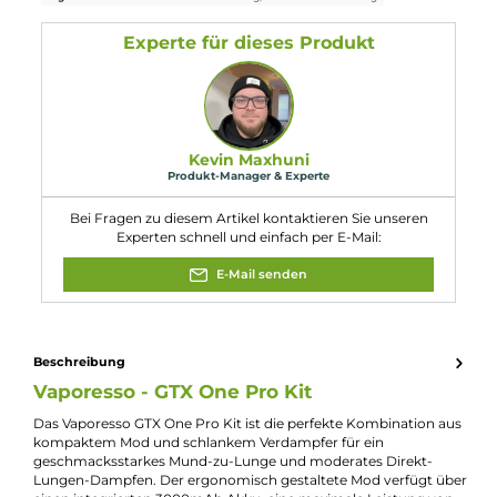
1 x
Ersatz-Glas
, 3.0 ml
2 x O-Ringe
1 x Silikondichtung für Top-Fill 1 x USB Typ-C
Ladekabel
1 x Garantiekarte
1 x Bedienungsanleitung
Abmessungen
Füllvolumen: 3.0 ml
Eigenschaften
Akkuform:
Interner Akku
Akkukapazität:
3000mAh
Bauform:
Kompaktgerät
Display:
OLED-Display
Eigenschaften:
Chic & Modisch
, Großer Lieferumfang
Farbfamilie:
Silber
Füllvolumen:
3ml
Geregelter Akkuträger:
Ja