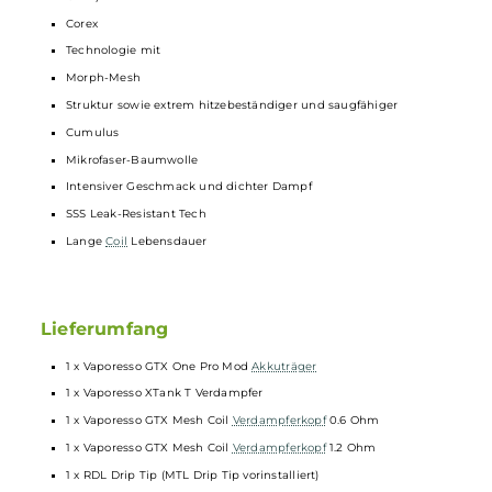
Gewicht: 50.8 g
3.0 ml Tankvolumen
Top-Fill mit zusätzlicher Silikonabdichtung
Top-Cap mit Bajonett-Verschluss
Auslaufsichere Dual Top-AFC mit gegenüberliegenden
Lufteinlässen
Stufenlose Luftstrom-Regulierung
Zwei Einzelbohrungen und Lufteinlass-Slot für ein MTL oder RD
Zugverhalten
Hilfreiche Skalierung an der Airflow-Control
Wechselbares 510er
Drip Tip
Zwei
Drip Tip
Varianten im Lieferumfang enthalten
20.0 mm Base mit Standard 510er Gewinde
Schneller Push & Pull Coilwechsel
Kompatibel zu den Vaporesso GTX Mesh Coils (0.4, 0.6, 0.8, 1.2
Ohm)
Corex