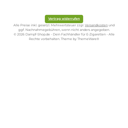
Lange Coil Lebensdauer
Lieferumfang
1 x Vaporesso GTX One Pro Mod Akkuträger
1 x Vaporesso XTank T Verdampfer
1 x Vaporesso GTX Mesh Coil Verdampferkopf 0.6 Ohm
1 x Vaporesso GTX Mesh Coil Verdampferkopf 1.2 Ohm
1 x RDL Drip Tip (MTL Drip Tip vorinstalliert)
1 x Ersatz-Glas, 3.0 ml
2 x O-Ringe
1 x Silikondichtung für Top-Fill 1 x USB Typ-C Ladekabel
1 x Garantiekarte
1 x Bedienungsanleitung
Abmessungen
Füllvolumen: 3.0 ml
Infos zum Hersteller