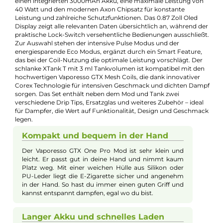
Max. Verdampfergröße:
20mm
Maximale Leistung:
40W
Zugverhalten:
Mouth-to-Lung
, Restricted-Direct-Lung
Experte für dieses Produkt
Kevin Maxhuni
Produkt-Manager & Experte
Bei Fragen zu diesem Artikel kontaktieren Sie unseren
Experten schnell und einfach per E-Mail:
E-Mail senden
Beschreibung
Vaporesso - GTX One Pro Kit