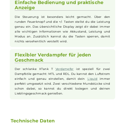
Langer Akku und schnelles Laden
Der eingebaute Akku hat eine starke Kapazität von 3000
mAh. Das bedeutet: Du kannst lange dampfen, ohne ständig
aufladen zu müssen. Wenn der Akku leer ist, kannst du ihn
über den modernen USB Typ-C Anschluss schnell mit bis zu
2A wieder aufladen. So bist du schnell wieder fit für den
nächsten Zug.
Einfache Bedienung und praktische
Anzeige
Die Steuerung ist besonders leicht gemacht. Über den
runden Feuerknopf und die +/- Tasten stellst du die Leistung
genau ein. Das übersichtliche Display zeigt dir dabei immer
alle wichtigen Informationen wie Akkustand, Leistung und
Modus an. Zusätzlich kannst du die Tasten sperren, damit
nichts versehentlich verstellt wird.
Flexibler Verdampfer für jeden
Geschmack