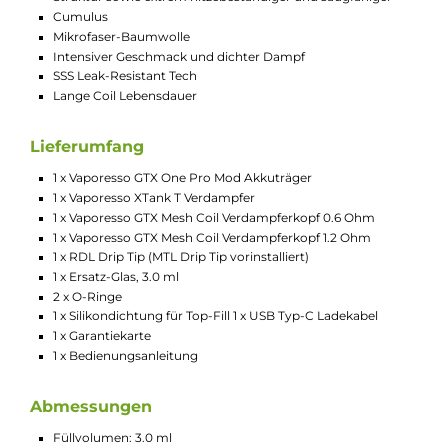
+/- Tastenwippe zur Leistungseinstellung und
Menünavigation
Separater Lock-Switch zum schnellen Sperren/Entsperren
aller Tasten
Brillantes 0.87 Zoll OLED Monochrom-Display
Übersichtliche Anzeige aller relevanten Parameter
Gut strukturierte Menüführung
Detaillierter 5-Tage Puff-Counter
Gefederte 510er Aufnahme für Verdampfer bis zu einem
Base-Durchmesser von 20.0 mm
Umfangreiche Schutzschaltungen an Bord
Vaporesso X-Tank T
Fertigcoil-Tankverdampfer für ein MTL und RDL
Dampferlebnis
Kompakte und schlanke Formgebung
Griffig gestaltete Bedienelemente
Material: Edelstahl & Borosilikatglas
Maße: 51.7 x 22.4 mm
Gewicht: 50.8 g
3.0 ml Tankvolumen
Top-Fill mit zusätzlicher Silikonabdichtung