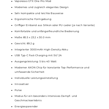
Der schlanke XTank T
Verdampfer
ist speziell für zwei
Dampfstile gemacht: MTL und RDL. Du kannst den Luftstrom
einfach und genau einstellen, damit dein
Liquid
immer
perfekt umgesetzt wird. Zwei verschiedene Mundstücke sind
schon dabei, so kannst du direkt loslegen und deinen
Lieblingsgeschmack genießen.
Technische Daten
Vaporesso GTX One Pro Mod
Modernes und zugleich elegantes Design
Sehr kompakte und leichte Bauweise
Ergonomische Formgebung
Griffiger Einband aus Silikon oder PU-Leder (je nach Variante)
Komfortable und anfängerfreundliche Bedienung
Maße: 85.5 x 23.2 x 30.0 mm
Gewicht: 89.2 g