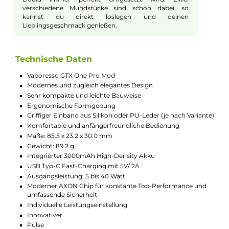
leicht. Er passt gut in deine Hand und nimmt kaum
Platz weg. Mit einer weichen Hülle aus Silikon oder
PU-Leder liegt die E-Zigarette sicher und angenehm
in der Hand. So hast du immer einen guten Griff und
kannst entspannt dampfen, egal wo du bist.
Langer Akku und schnelles Laden
Der eingebaute Akku hat eine starke Kapazität von
3000 mAh. Das bedeutet: Du kannst lange dampfen,
ohne ständig aufladen zu müssen. Wenn der Akku leer
ist, kannst du ihn über den modernen USB Typ-C
Anschluss schnell mit bis zu 2A wieder aufladen. So
bist du schnell wieder fit für den nächsten Zug.
Einfache Bedienung und praktische
Anzeige
Die Steuerung ist besonders leicht gemacht. Über den
runden Feuerknopf und die +/- Tasten stellst du die
Leistung genau ein. Das übersichtliche Display zeigt
dir dabei immer alle wichtigen Informationen wie
Akkustand, Leistung und Modus an. Zusätzlich kannst