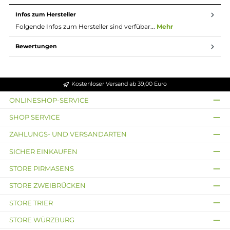
Top-Cap mit Bajonett-Verschluss
Auslaufsichere Dual Top-AFC mit gegenüberliegenden
Lufteinlässen
Stufenlose Luftstrom-Regulierung
Zwei Einzelbohrungen und Lufteinlass-Slot für ein MTL od
RDL Zugverhalten
Hilfreiche Skalierung an der Airflow-Control
Wechselbares 510er Drip Tip
Zwei Drip Tip Varianten im Lieferumfang enthalten
20.0 mm Base mit Standard 510er Gewinde
Schneller Push & Pull Coilwechsel
Kompatibel zu den Vaporesso GTX Mesh Coils (0.4, 0.6, 0.8, 
Ohm)
Corex
Technologie mit
Morph-Mesh
Struktur sowie extrem hitzebeständiger und saugfähiger
Cumulus
Mikrofaser-Baumwolle
Intensiver Geschmack und dichter Dampf
SSS Leak-Resistant Tech