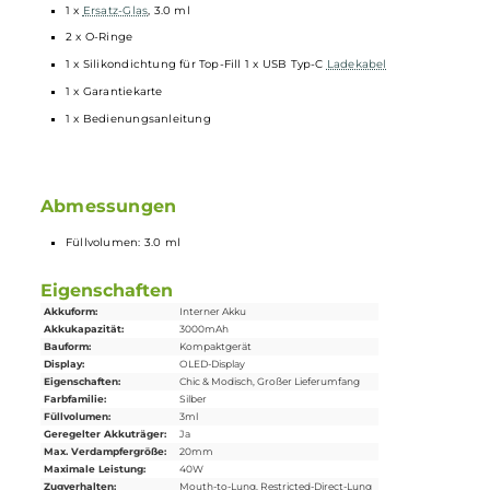
Technologie mit
Morph-Mesh
Struktur sowie extrem hitzebeständiger und saugfähiger
Cumulus
Mikrofaser-Baumwolle
Intensiver Geschmack und dichter Dampf
SSS Leak-Resistant Tech
Lange
Coil
Lebensdauer
Lieferumfang
1 x Vaporesso GTX One Pro Mod
Akkuträger
1 x Vaporesso XTank T Verdampfer
1 x Vaporesso GTX Mesh Coil
Verdampferkopf
0.6 Ohm
1 x Vaporesso GTX Mesh Coil
Verdampferkopf
1.2 Ohm
1 x RDL Drip Tip (MTL Drip Tip vorinstalliert)