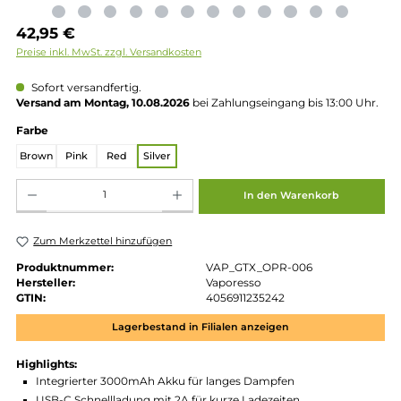
Regulärer Preis:
42,95 €
Preise inkl. MwSt. zzgl. Versandkosten
Sofort versandfertig.
Versand am Montag, 10.08.2026
bei Zahlungseingang bis 13:00 
auswählen
Farbe
Brown
Pink
Red
Silver
Produkt Anzahl: Gib den gewünschten Wert ein oder benutze die Schaltflächen um die 
In den Warenkorb
Zum Merkzettel hinzufügen
Produktnummer:
VAP_GTX_OPR-006
Hersteller:
Vaporesso
GTIN:
4056911235242