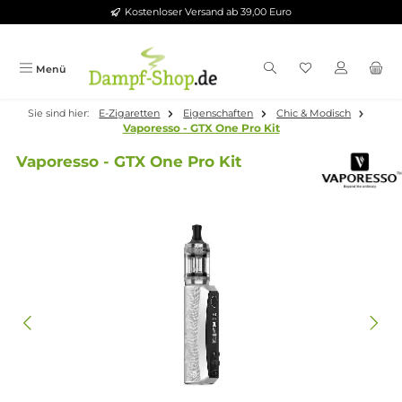
Kostenloser Versand ab 39,00 Euro
Zum Hauptinhalt springen
Menü
Sie sind hier:
E-Zigaretten
Eigenschaften
Chic & Modisch
Vaporesso - GTX One Pro Kit
Vaporesso - GTX One Pro Kit
Bildergalerie überspringen