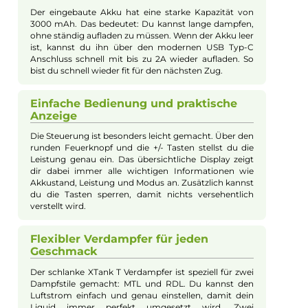
Das Vaporesso GTX One Pro Kit ist die perfekte Kombination 
kompaktem Mod und schlankem Verdampfer für ein
geschmacksstarkes Mund-zu-Lunge und moderates Direkt-
Lungen-Dampfen. Der ergonomisch gestaltete Mod verfügt ü
einen integrierten 3000mAh Akku, eine maximale Leistung vo
40 Watt und den modernen Axon Chipsatz für konstante
Leistung und zahlreiche Schutzfunktionen. Das 0.87 Zoll Oled
Display zeigt alle relevanten Daten übersichtlich an, während 
praktische Lock-Switch versehentliche Bedienungen ausschlie
Zur Auswahl stehen der intensive Pulse Modus und der
energiesparende Eco Modus, ergänzt durch ein Smart Feature
das bei der Coil-Nutzung die optimale Leistung vorschlägt. De
schlanke XTank T mit 3 ml Tankvolumen ist kompatibel mit d
hochwertigen Vaporesso GTX Mesh Coils, die dank innovativer
Corex Technologie für intensiven Geschmack und dichten Da
sorgen. Das Set enthält neben dem Mod und Tank zwei
verschiedene Drip Tips, Ersatzglas und weiteres Zubehör – idea
für Dampfer, die Wert auf Funktionalität, Design und Geschm
legen.
Kompakt und bequem in der Hand
Der Vaporesso GTX One Pro Mod ist sehr klein und