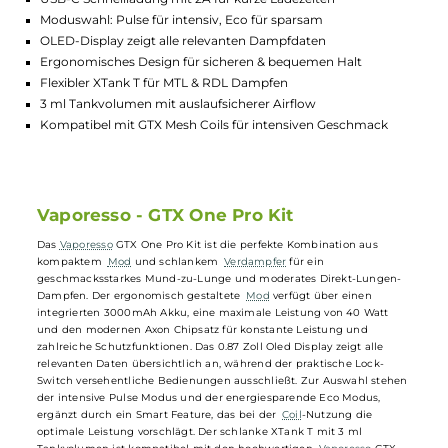
Lagerbestand in Filialen anzeigen
Highlights:
Integrierter 3000mAh Akku für langes Dampfen
USB-C Schnellladung mit 2A für kurze Ladezeiten
Moduswahl: Pulse für intensiv, Eco für sparsam
OLED-Display zeigt alle relevanten Dampfdaten
Ergonomisches Design für sicheren & bequemen Halt
Flexibler XTank T für MTL & RDL Dampfen
3 ml Tankvolumen mit auslaufsicherer Airflow
Kompatibel mit GTX Mesh Coils für intensiven Geschmack
Vaporesso - GTX One Pro Kit
Das
Vaporesso
GTX One Pro Kit ist die perfekte Kombination aus
kompaktem
Mod
und schlankem
Verdampfer
für ein
geschmacksstarkes Mund-zu-Lunge und moderates Direkt-Lungen-
Dampfen. Der ergonomisch gestaltete
Mod
verfügt über einen
integrierten 3000mAh Akku, eine maximale Leistung von 40 Watt