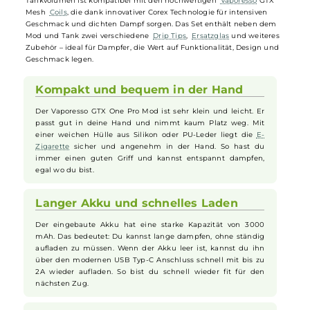
und den modernen Axon Chipsatz für konstante Leistung und
zahlreiche Schutzfunktionen. Das 0.87 Zoll Oled Display zeigt alle
relevanten Daten übersichtlich an, während der praktische Lock-
Switch versehentliche Bedienungen ausschließt. Zur Auswahl stehe
der intensive Pulse Modus und der energiesparende Eco Modus,
ergänzt durch ein Smart Feature, das bei der
Coil
-Nutzung die
optimale Leistung vorschlägt. Der schlanke XTank T mit 3 ml
Tankvolumen ist kompatibel mit den hochwertigen
Vaporesso
GTX
Mesh
Coils
, die dank innovativer Corex Technologie für intensiven
Geschmack und dichten Dampf sorgen. Das Set enthält neben dem
Mod und Tank zwei verschiedene
Drip Tips
,
Ersatzglas
und weitere
Zubehör – ideal für Dampfer, die Wert auf Funktionalität, Design und
Geschmack legen.
Kompakt und bequem in der Hand
Der Vaporesso GTX One Pro Mod ist sehr klein und leicht. Er
passt gut in deine Hand und nimmt kaum Platz weg. Mit
einer weichen Hülle aus Silikon oder PU-Leder liegt die
E-
Zigarette
sicher und angenehm in der Hand. So hast du
immer einen guten Griff und kannst entspannt dampfen,
egal wo du bist.