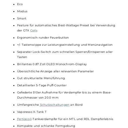
Integrierter 3000mAh High-Density Akku
USB Typ-C Fast-Charging mit 5V/ 2A
Ausgangsleistung: 5 bis 40 Watt
Moderner AXON Chip für konstante Top-Performance und
umfassende Sicherheit
Individuelle Leistungseinstellung
Innovativer
Pulse
Modus für ein besonders intensives Dampf- und
Geschmackserlebnis
Energiesparender
Eco
Modus
Smart
Feature für automatisches Best-Wattage Preset bei Verwendun
der GTX
Coils
Ergonomisch-runder Feuerbutton