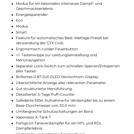
du die Tasten sperren, damit nichts versehentlich
verstellt wird.
Flexibler Verdampfer für jeden
Geschmack
Der schlanke XTank T Verdampfer ist speziell für zwei
Dampfstile gemacht: MTL und RDL. Du kannst den
Luftstrom einfach und genau einstellen, damit dein
Liquid immer perfekt umgesetzt wird. Zwei
verschiedene Mundstücke sind schon dabei, so
kannst du direkt loslegen und deinen
Lieblingsgeschmack genießen.
Technische Daten
Vaporesso GTX One Pro Mod
Modernes und zugleich elegantes Design
Sehr kompakte und leichte Bauweise
Ergonomische Formgebung