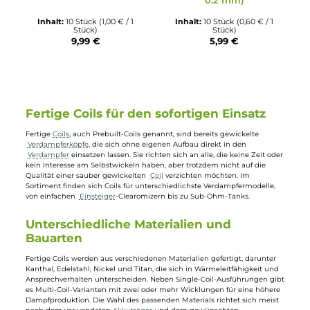
Ausverkauft
Ausverkauft
Dampf-Shop.de
Cloudworks
NF02 - 10x Ni80 Staple -
Cloudworks PCB3 - 10 x
0.1*0.3mm Flat *8 + 0.12 -
Fused Clapton Coil
0.31 Ohm
Kanthal (2* 0.32 mm +
0.2 mm)
Inhalt:
10 Stück
(1,00 € / 1
Inhalt:
10 Stück
(0,60 € / 1
Stück)
Stück)
9,99 €
5,99 €