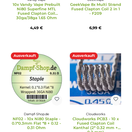
Ausverkauft
Ausverkauft
Vandy Vape
GeekVape
10x Vandy Vape Prebuilt
GeekVape 8x Multi Stra
Ni80 Superfine MTL
Fused Clapton Coil 2 in 
Fused Clapton Coil
- F209
30ga/38ga 1.65 Ohm
4,49 €
6,99 €