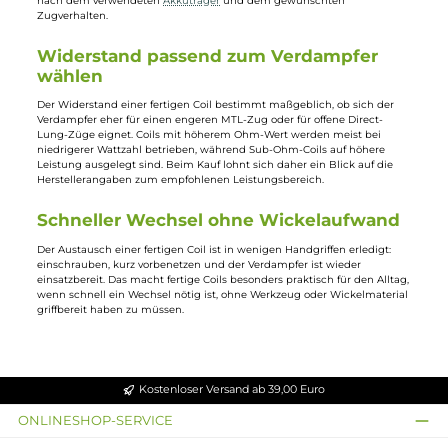
Fertige Coils für den sofortigen Einsatz
Fertige
Coils
, auch Prebuilt-Coils genannt, sind bereits gewickelte
Verdampferköpfe
, die sich ohne eigenen Aufbau direkt in den
Verdampfer
einsetzen lassen. Sie richten sich an alle, die keine Zeit od
kein Interesse am Selbstwickeln haben, aber trotzdem nicht auf die
Qualität einer sauber gewickelten
Coil
verzichten möchten. Im
Sortiment finden sich Coils für unterschiedlichste Verdampfermodelle,
von einfachen
Einsteiger
-Clearomizern bis zu Sub-Ohm-Tanks.
Unterschiedliche Materialien und
Bauarten
Fertige Coils werden aus verschiedenen Materialien gefertigt, darunter
Kanthal, Edelstahl, Nickel und Titan, die sich in Wärmeleitfähigkeit und
Ansprechverhalten unterscheiden. Neben Single-Coil-Ausführungen gi
es Multi-Coil-Varianten mit zwei oder mehr Wicklungen für eine höher
Dampfproduktion. Die Wahl des passenden Materials richtet sich meist
nach dem verwendeten
Akkuträger
und dem gewünschten
Zugverhalten.