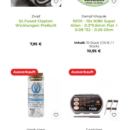
9,99 €
Ausverkauft
Zivipf
Dampf-Shop.de
5x Fused Clapton
NF01 - 10x Ni80 Super
Wicklungen PreBuilt
Alien - 0.3*0.6mm Flat 
0.08 *32 - 0.26 Ohm
Inhalt:
10 Stück
(1,10 € / 1
7,95 €
Stück)
10,95 €