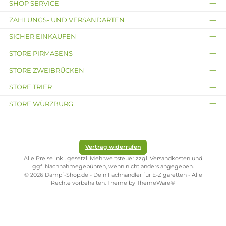
Widerstand passend zum Verdampfer
wählen
Der Widerstand einer fertigen Coil bestimmt maßgeblich, ob sich der
Verdampfer eher für einen engeren MTL-Zug oder für offene Direct-
Lung-Züge eignet. Coils mit höherem Ohm-Wert werden meist bei
niedrigerer Wattzahl betrieben, während Sub-Ohm-Coils auf höhere
Leistung ausgelegt sind. Beim Kauf lohnt sich daher ein Blick auf die
Herstellerangaben zum empfohlenen Leistungsbereich.
Schneller Wechsel ohne Wickelaufwand
Der Austausch einer fertigen Coil ist in wenigen Handgriffen erledigt:
einschrauben, kurz vorbenetzen und der Verdampfer ist wieder
einsatzbereit. Das macht fertige Coils besonders praktisch für den Allta
wenn schnell ein Wechsel nötig ist, ohne Werkzeug oder Wickelmateria
griffbereit haben zu müssen.
Kostenloser Versand ab 39,00 Euro
ONLINESHOP-SERVICE