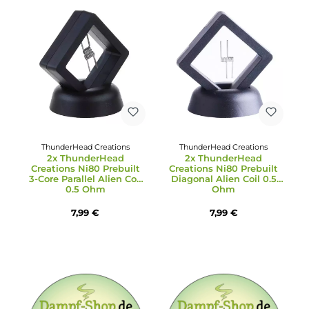
Inhalt:
10 Stück
(0,50 € / 1
Inhalt:
10 Stück
(0,30 € / 1
Stück)
Stück)
4,99 €
2,99 €
8,99 €
ThunderHead Creations
ThunderHead Creations
2x ThunderHead
2x ThunderHead
Creations Ni80 Prebuilt
Creations Ni80 Prebuil
3-Core Parallel Alien Coil
Diagonal Alien Coil 0.5
0.5 Ohm
Ohm
7,99 €
7,99 €