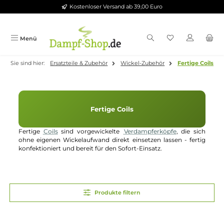
Kostenloser Versand ab 39,00 Euro
Zum Hauptinhalt springen
Menü
Sie sind hier:
Ersatzteile & Zubehör
Wickel-Zubehör
Fertige 
Fertige Coils
Fertige
Coils
sind vorgewickelte
Verdampferköpfe
, die si
ohne eigenen Wickelaufwand direkt einsetzen lassen - fert
konfektioniert und bereit für den Sofort-Einsatz.
Produkte filtern