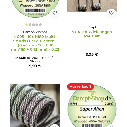
9,99 €
9,99 €
Ausverkauft
Zivipf
Durchschnittliche Bewertung von 1 von 5 Sternen
5x Alien Wicklungen
Dampf-Shop.de
PreBuilt
NC05 - 10x Ni80 Multi-
Srands Fused Clapton -
[(0.40 mm *2 + 0.10
mm*15) + 0.12 mm) - 0.22
Ohm
9,95 €
Inhalt:
10 Stück
(1,00 € / 1
Stück)