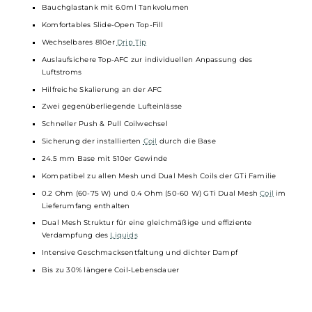
Brillantes 0.96 Zoll TFT Farbdisplay
Anzeige von Akkustand, Modus, Leistung, Widerstand, Lock-
Status, Smart Feature, Zugdauer und Puff-Counter
Manuell zurücksetzbarer 5-Tage Puff-Counter
Verschiedene Display-Themes
Individuell einstellbare Display-Helligkeit
Umfangreiche
Schutzschaltungen
an Bord
iTank T Tankverdampfer
Konzipiert für das DL Dampfen
Kompaktes und stilvolles Design
Griffig gestaltete Bedienelemente
Material: Edelstahl und Borosilikatglas
Gewicht: 83.0g
Bauchglastank mit 6.0ml Tankvolumen
Komfortables Slide-Open Top-Fill
Wechselbares 810er
Drip Tip
Auslaufsichere Top-AFC zur individuellen Anpassung des