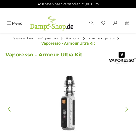
Kostenloser Versand ab 39,00 Euro
Zum Hauptinhalt springen
Menü
Sie sind hier:
E-Zigaretten
Bauform
Kompaktgeräte
Vaporesso - Armour Ultra Kit
Vaporesso - Armour Ultra Kit
Bildergalerie überspringen