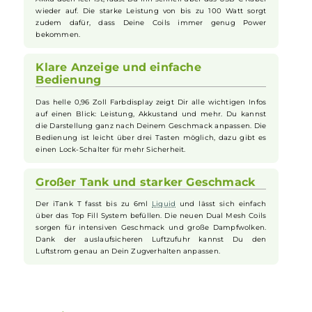
kannst Du Deine
E-Zigarette
sorgenfrei im Alltag nutzen,
auch wenn mal etwas schiefgeht oder das Kit mal nass wird.
Die Soft-Leder Rückseite fühlt sich dabei griffig und
angenehm an.
Großer Akku für lange Nutzung
Mit dem eingebauten 5500mAh Akku kannst Du lange Zeit
dampfen, ohne ständig nachladen zu müssen. Und wenn der
Akku doch leer ist, lädst Du ihn schnell über das USB-C Kabel
wieder auf. Die starke Leistung von bis zu 100 Watt sorgt
zudem dafür, dass Deine Coils immer genug Power
bekommen.
Klare Anzeige und einfache
Bedienung
Das helle 0,96 Zoll Farbdisplay zeigt Dir alle wichtigen Infos
auf einen Blick: Leistung, Akkustand und mehr. Du kannst
die Darstellung ganz nach Deinem Geschmack anpassen. Die
Bedienung ist leicht über drei Tasten möglich, dazu gibt es
einen Lock-Schalter für mehr Sicherheit.