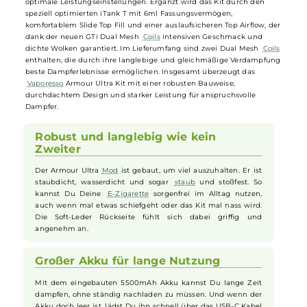
Performance in einem hochwertigen Set, das perfekt für Direct Lung
Dampfer geeignet ist. Der kompakte Armour Ultra
Mod
beeindruckt
mit einem starken 5500mAh Akku, einem schnellen USB-C
Ladestrom sowie einem widerstandsfähigen Design nach IP68, IP69
und MIL-STD-810H Standards, wodurch er stoß,
staub
und wasserfes
ist. Das brillante Farbdisplay und der benutzerfreundliche AXON
Chipsatz bieten verschiedene Betriebsmodi, einschließlich eines
innovativen Pulse Mode, und ein intelligentes Smart Feature für
optimale Leistungseinstellungen. Ergänzt wird das Kit durch den
speziell optimierten iTank T mit 6ml Fassungsvermögen,
komfortablem Slide Top Fill und einer auslaufsicheren Top Airflow, d
dank der neuen GTi Dual Mesh
Coils
intensiven Geschmack und
dichte Wolken garantiert. Im Lieferumfang sind zwei Dual Mesh
Coi
enthalten, die durch ihre langlebige und gleichmäßige Verdampfu
beste Dampferlebnisse ermöglichen. Insgesamt überzeugt das
Vaporesso
Armour Ultra Kit mit einer robusten Bauweise,
durchdachtem Design und starker Leistung für anspruchsvolle
Dampfer.
Robust und langlebig wie kein
Zweiter
Der Armour Ultra
Mod
ist gebaut, um viel auszuhalten. Er ist
staubdicht, wasserdicht und sogar
staub
und stoßfest. So