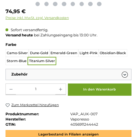
Regulärer Preis:
74,95 €
Preise inkl. MwSt. zzgl. Versandkosten
Sofort versandfertig.
Versand heute
bei Zahlungseingang bis 13:00 Uhr.
auswählen
Farbe
Camo-Silver
Dune-Gold
Emerald-Green
Light-Pink
Obsidian-Bla
Storm-Blue
Titanium-Silver
Zubehör
Produkt Anzahl: Gib den gewünschten Wert ein oder benutze die Schaltflächen um die 
In den Warenkorb
Zum Merkzettel hinzufügen