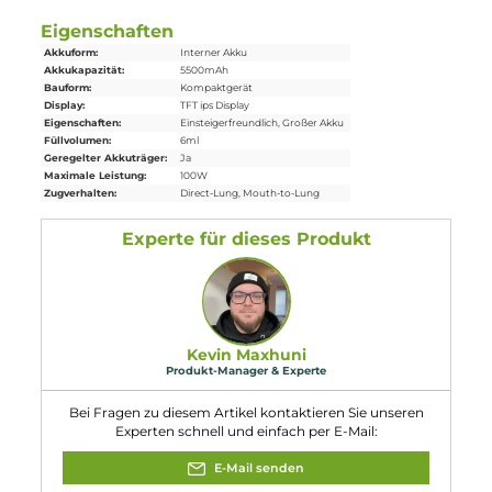
1x Vaporesso Armour Ultra Mod
Akkuträger
1x Vaporesso iTank T Tank
Verdampfer
1x Vaporesso GTi Dual Mesh Coil
Verdampferkopf
0.2 Ohm
(vorinstalliert)
1x Vaporesso GTi Dual Mesh Coil
Verdampferkopf
0.4 Ohm
1x USB Typ-C Kabel
1x Ersatz Silikon-
Dichtung
2x Ersatz O-Ring
1x
Ersatzglas
1x Tank-Protection Sleeve
1x Garantiekarte
1x Bedienungsanleitung
Abmessungen
Füllvolumen: 6.0ml