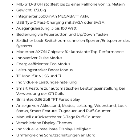
dafür, dass Deine Coils immer genug Power
bekommen.
Klare Anzeige und einfache
Bedienung
Das helle 0,96 Zoll Farbdisplay zeigt Dir alle wichtigen
Infos auf einen Blick: Leistung, Akkustand und mehr.
Du kannst die Darstellung ganz nach Deinem
Geschmack anpassen. Die Bedienung ist leicht über
drei Tasten möglich, dazu gibt es einen Lock-Schalter
für mehr Sicherheit.
Großer Tank und starker Geschmack
Der iTank T fasst bis zu 6ml Liquid und lässt sich
einfach über das Top Fill System befüllen. Die neuen
Dual Mesh Coils sorgen für intensiven Geschmack
und große Dampfwolken. Dank der auslaufsicheren
Luftzufuhr kannst Du den Luftstrom genau an Dein
Zugverhalten anpassen.