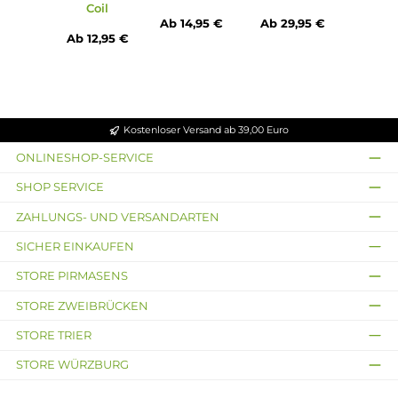
(vorinstalliert)
1x Vaporesso GTi Dual Mesh Coil Verdampferkopf 0.4 Ohm
1x USB Typ-C Kabel
1x Ersatz Silikon-Dichtung
2x Ersatz O-Ring
1x Ersatzglas
1x Tank-Protection Sleeve
1x Garantiekarte
1x Bedienungsanleitung
Abmessungen
Füllvolumen: 6.0ml
Infos zum Hersteller
Folgende Infos zum Hersteller sind verfübar...
Mehr
Bewertungen