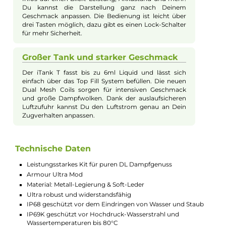
enthalten, die durch ihre langlebige und gleichmäßige
Verdampfung beste Dampferlebnisse ermöglichen. Insgesam
überzeugt das Vaporesso Armour Ultra Kit mit einer robusten
Bauweise, durchdachtem Design und starker Leistung für
anspruchsvolle Dampfer.
Robust und langlebig wie kein
Zweiter
Der Armour Ultra Mod ist gebaut, um viel
auszuhalten. Er ist staubdicht, wasserdicht und sogar
staub und stoßfest. So kannst Du Deine E-Zigarette
sorgenfrei im Alltag nutzen, auch wenn mal etwas
schiefgeht oder das Kit mal nass wird. Die Soft-Leder
Rückseite fühlt sich dabei griffig und angenehm an.
Großer Akku für lange Nutzung
Mit dem eingebauten 5500mAh Akku kannst Du
lange Zeit dampfen, ohne ständig nachladen zu
müssen. Und wenn der Akku doch leer ist, lädst Du
ihn schnell über das USB-C Kabel wieder auf. Die
starke Leistung von bis zu 100 Watt sorgt zudem