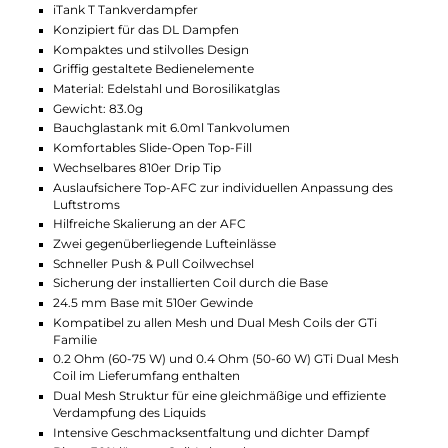
Technische Daten
Leistungsstarkes Kit für puren DL Dampfgenuss
Armour Ultra Mod
Material: Metall-Legierung & Soft-Leder
Ultra robust und widerstandsfähig
IP68 geschützt vor dem Eindringen von Wasser und Stau
IP69K geschützt vor Hochdruck-Wasserstrahl und
Wassertemperaturen bis 80°C
MIL-STD-810H stoßfest bis zu einer Fallhöhe von 1.2 Meter
Gewicht: 173.0 g
Integrierter 5500mAh MEGABATT Akku
USB Typ-C Fast-Charging mit 5V/2A oder 5V/3A
Ausgangsleistung: 5 bis 100 Watt
Bedienung via Feuerbutton und Up/Down Tasten
Seitlicher Lock-Switch zum schnellen Sperren/Entsperren 
Systems
Moderner AXON Chipsatz für konstante Top-Performance
Innovativer Pulse Modus
Energieeffizienter Eco Modus