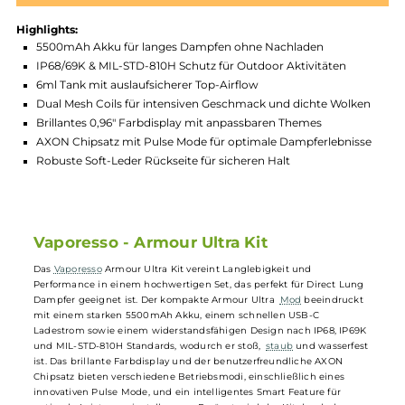
Produktnummer:
VAP_AUK-007
Hersteller:
Vaporesso
GTIN:
4056911244442
Lagerbestand in Filialen anzeigen
Highlights:
5500mAh Akku für langes Dampfen ohne Nachladen
IP68/69K & MIL-STD-810H Schutz für Outdoor Aktivitäten
6ml Tank mit auslaufsicherer Top-Airflow
Dual Mesh Coils für intensiven Geschmack und dichte Wolk
Brillantes 0,96" Farbdisplay mit anpassbaren Themes
AXON Chipsatz mit Pulse Mode für optimale Dampferlebnis
Robuste Soft-Leder Rückseite für sicheren Halt
Vaporesso - Armour Ultra Kit
Das
Vaporesso
Armour Ultra Kit vereint Langlebigkeit und