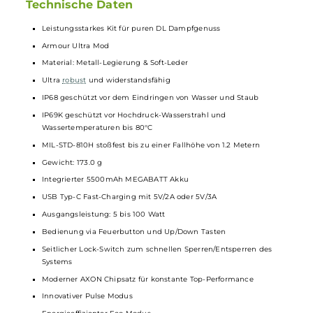
Großer Tank und starker Geschmack
Der iTank T fasst bis zu 6ml
Liquid
und lässt sich einfach
über das Top Fill System befüllen. Die neuen Dual Mesh Coils
sorgen für intensiven Geschmack und große Dampfwolken.
Dank der auslaufsicheren Luftzufuhr kannst Du den
Luftstrom genau an Dein Zugverhalten anpassen.
Technische Daten
Leistungsstarkes Kit für puren DL Dampfgenuss
Armour Ultra Mod
Material: Metall-Legierung & Soft-Leder
Ultra
robust
und widerstandsfähig
IP68 geschützt vor dem Eindringen von Wasser und Staub
IP69K geschützt vor Hochdruck-Wasserstrahl und