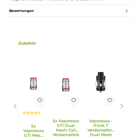
Auslaufsichere Top-AFC zur individuellen Anpassung des
Luftstroms
Hilfreiche Skalierung an der AFC
Zwei gegenüberliegende Lufteinlässe
Schneller Push & Pull Coilwechsel
Sicherung der installierten Coil durch die Base
24.5 mm Base mit 510er Gewinde
Kompatibel zu allen Mesh und Dual Mesh Coils der GTi
Familie
0.2 Ohm (60-75 W) und 0.4 Ohm (50-60 W) GTi Dual Mesh
Coil im Lieferumfang enthalten
Dual Mesh Struktur für eine gleichmäßige und effiziente
Verdampfung des Liquids
Intensive Geschmacksentfaltung und dichter Dampf
Bis zu 30% längere Coil-Lebensdauer
Lieferumfang
1x Vaporesso Armour Ultra Mod Akkuträger
1x Vaporesso iTank T Tank Verdampfer
1x Vaporesso GTi Dual Mesh Coil Verdampferkopf 0.2 Ohm