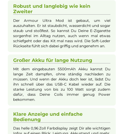
E-Mail senden
Beschreibung
Vaporesso - Armour Ultra Kit
Das Vaporesso Armour Ultra Kit vereint Langlebigkeit und
Performance in einem hochwertigen Set, das perfekt für Direc
Lung Dampfer geeignet ist. Der kompakte Armour Ultra Mod
beeindruckt mit einem starken 5500mAh Akku, einem schnel
USB-C Ladestrom sowie einem widerstandsfähigen Design n
IP68, IP69K und MIL-STD-810H Standards, wodurch er stoß,
staub und wasserfest ist. Das brillante Farbdisplay und der
benutzerfreundliche AXON Chipsatz bieten verschiedene
Betriebsmodi, einschließlich eines innovativen Pulse Mode, u
ein intelligentes Smart Feature für optimale
Leistungseinstellungen. Ergänzt wird das Kit durch den speziel
optimierten iTank T mit 6ml Fassungsvermögen, komfortabl
Slide Top Fill und einer auslaufsicheren Top Airflow, der dank d
neuen GTi Dual Mesh Coils intensiven Geschmack und dichte
Wolken garantiert. Im Lieferumfang sind zwei Dual Mesh Coils