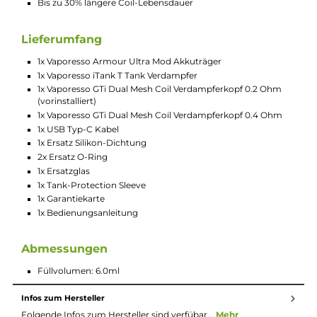
Leistungsstarker Boost Modus
TC Modi für Ni, SS und Ti
Individuelle Leistungseinstellung
Smart Feature zur automatischen Leistungseinstellung be
Verwendung der GTi Coils
Brillantes 0.96 Zoll TFT Farbdisplay
Anzeige von Akkustand, Modus, Leistung, Widerstand, Loc
Status, Smart Feature, Zugdauer und Puff-Counter
Manuell zurücksetzbarer 5-Tage Puff-Counter
Verschiedene Display-Themes
Individuell einstellbare Display-Helligkeit
Umfangreiche Schutzschaltungen an Bord
iTank T Tankverdampfer
Konzipiert für das DL Dampfen
Kompaktes und stilvolles Design
Griffig gestaltete Bedienelemente
Material: Edelstahl und Borosilikatglas
Gewicht: 83.0g
Bauchglastank mit 6.0ml Tankvolumen
Komfortables Slide-Open Top-Fill
Wechselbares 810er Drip Tip