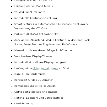
Wassertemperaturen bis 80°C
MIL-STD-810H stoßfest bis zu einer Fallhöhe von 1.2 Metern
Gewicht: 173.0 g
Integrierter 5500mAh MEGABATT Akku
USB Typ-C Fast-Charging mit 5V/2A oder 5V/3A
Ausgangsleistung: 5 bis 100 Watt
Bedienung via Feuerbutton und Up/Down Tasten
Seitlicher Lock-Switch zum schnellen Sperren/Entsperren des
Systems
Moderner AXON Chipsatz für konstante Top-Performance
Innovativer Pulse Modus
Energieeffizienter Eco Modus
Leistungsstarker Boost Modus
TC Modi für Ni, SS und Ti
Individuelle Leistungseinstellung
Smart Feature zur automatischen Leistungseinstellung bei
Verwendung der GTi Coils