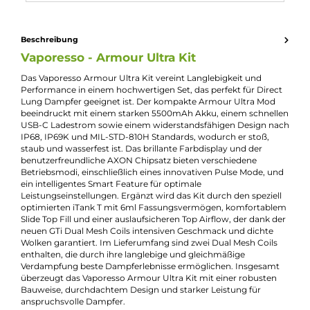
Eigenschaften
Akkuform:
Interner Akku
Akkukapazität:
5500mAh
Bauform:
Kompaktgerät
Display:
TFT ips Display
Eigenschaften:
Einsteigerfreundlich
, Großer Akku
Füllvolumen:
6ml
Geregelter Akkuträger:
Ja
Maximale Leistung:
100W
Zugverhalten:
Direct-Lung
, Mouth-to-Lung
Experte für dieses Produkt
Kevin Maxhuni
Produkt-Manager & Experte
Bei Fragen zu diesem Artikel kontaktieren Sie unseren
Experten schnell und einfach per E-Mail: